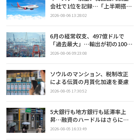
会社で1位を記録…「上半期搭乗
率93%」
2026-08-06 13:28:02
6月の経常収支、497億ドルで
「過去最大」…輸出が初の1000
億ドル突破
2026-08-06 09:23:08
ソウルのマンション、税制改正
による伝貰の月貰化加速を憂慮
2026-08-05 17:30:52
5大銀行も地方銀行も延滞率上
昇…融資のハードルはさらに高
く
2026-08-05 16:33:49