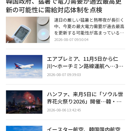
韓国政府、猛暑で電力需要が過去最高更
蔵システム（ESS）の爆発的な需要
新の可能性に需給対応体制を点検
に先手を打って対応するために締結
されたものである。ポスコ・フュー
連日の厳しい猛暑と熱帯夜が長引く
チャーエムは来年から2032年までの
中、今夏の最大電力需要が過去最高
6年間、19万トン以上のLFP用正極
を更新する可能性が高まっている。
材を同バッテリー企業に供給する予
韓国政府は、夏季休暇の消化後に産
2026-08-07 09:50:04
定だ。両社は今後、具体的な条件に
業界の操業が正常化する時期に合わ
ついての詳細な協議を進め、第3四
せ、発電・送変電設備および追加の
半期中に正式契
エアプレミア、11月5日から仁
予備資源の確保状況について集中的
な点検に乗り出した。 気候エネルギ
川〜ホーチミン路線運航へ…3年
ー環境部は7日午前、全羅南道羅州
2ヶ月ぶりの再開
2026-08-07 09:39:03
市（ナジュシ）の電力取引所本館に
て、キム・ソンファン長官の主宰に
よる「夏季電力需給点検会議」を開
ハンファ、来月5日に「ソウル世
催すると明らかにした。 今回の会議
界花火祭り2026」開催…韓・
は、北太平洋高気圧とチベット高気
米・英の3カ国が参加
圧の複合的な影響により全国的な猛
2026-08-06 13:42:45
イースター航空、韓国国内航空