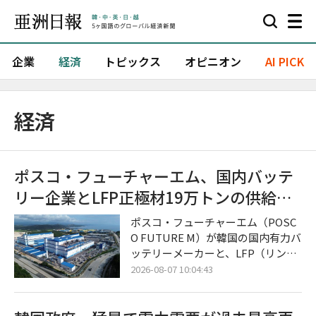
企業
経済
トピックス
オピニオン
AI PICK
経済
ポスコ・フューチャーエム、国内バッテ
リー企業とLFP正極材19万トンの供給契
約を締結
ポスコ・フューチャーエム（POSC
O FUTURE M）が韓国の国内有力バ
ッテリーメーカーと、LFP（リン酸
鉄リチウム）用正極材の大規模な長
2026-08-07 10:04:43
期供給に合意し、本格的なLFP正極
材事業の拡大に乗り出した。 今回の
合意は、北米におけるエネルギー貯