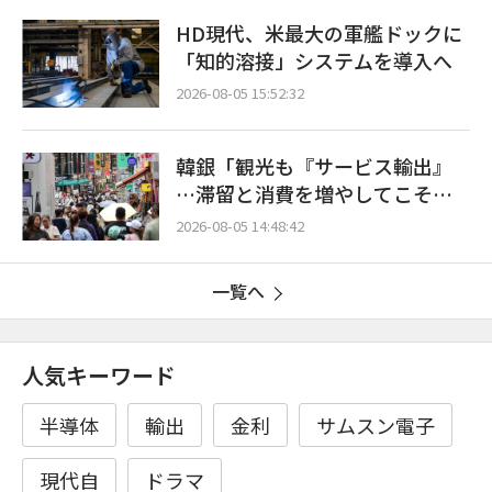
HD現代、米最大の軍艦ドックに
「知的溶接」システムを導入へ
2026-08-05 15:52:32
韓銀「観光も『サービス輸出』
…滞留と消費を増やしてこそ成
長効果」
2026-08-05 14:48:42
一覧へ
人気キーワード
半導体
輸出
金利
サムスン電子
現代自
ドラマ