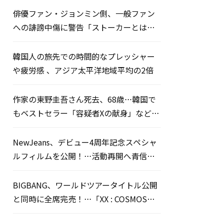
俳優ファン・ジョンミン側、一般ファン
への誹謗中傷に警告「ストーカーとは無
関係」
韓国人の旅先での時間的なプレッシャー
や疲労感 、アジア太平洋地域平均の2倍
作家の東野圭吾さん死去、68歳…韓国で
もベストセラー「容疑者Xの献身」など多
数の名作
NewJeans、デビュー4周年記念スペシャ
ルフィルムを公開！…活動再開へ青信号
か
BIGBANG、ワールドツアータイトル公開
と同時に全席完売！…「XX : COSMOS」
一般販売開始7分でソールドアウト