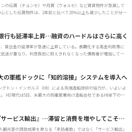
ョンの伝貰（チョンセ）や月貰（ウォルセ）など賃貸物件が急減して
心とした伝貰物件は、2年前と比べて20％以上も減少したことが分か
ンションの伝貰と月貰物件の総数は3万8356件となり、今年4月21日
しかし、物件の構成比率は大きく変化している。
方銀行も延滞率上昇…融資のハードルはさらに高く
件が2万803件で全体の54.2％、月払い方式の月貰物件が1万75
て、貸出金の延滞率が急速に上昇している。長期化する高金利政策に
気低迷が重なり、利息負担に耐えきれなくなった債務者が増加してい
全性の管理負担が増す中、下半期（7〜12月）における銀行界の貸出
見通しが強まっている。 5日の金融界によると、BNK釜
バンク、全北、光州の地方拠点銀行5行における今年第2四半期末の平均延
最大の軍艦ドックに「知的溶接」システムを導入へ
滞率は1.19%を記録した。これは昨年末と比較して0.17%ポイント上昇した数値である。 銀
ングトン・インガルス（HII）による先端造船技術の協力が、いよいよ
II傘下のイ
いて、生産性向上のための実証事業に着手したと発表した。ミシシッ
は、米国最大の水上艦建造ドックとして知られている。 今回の事
にワシントンで開催された海洋航空宇宙展示会（SAS 2025）で締結し
『サービス輸出』…滞留と消費を増やしてこそ成
性向上および先端造船技術協力に関する覚書（MOU）」の一環として
国人観光客の誘致成果を単なる「来訪者数」ではなく「サービス輸出」