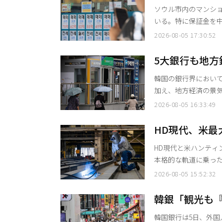
ソウル市内のマンシ
いる。特に保証金を中
った。 不動産ビッグデータプラットフォーム「ASIL（アシル）」の集計によると、今月4日
2026-08-05 17:30:52
基準でソウル市内のマ
（2万9754件）と比べて28.9％増加した。 
5大銀行も地
直近の調査では、伝貰物
韓国の銀行界におい
加え、地方経済の景
るためである。資産健
2026-08-05 16:33:49
ハードルはさらに高くなるという
山、BNK慶南、iM
HD現代、米
HD現代と米ハンティ
本格的な軌道に乗った。 HD現代は5日、米最大の防衛産業向け造船会社であるH
ンガルス造船所にお
2026-08-05 15:52:32
ピ州に位置する同造船所
業は、両社が2025年
韓銀「観光も
た「船舶建造の生産
長効果」
韓国銀行は5日、外