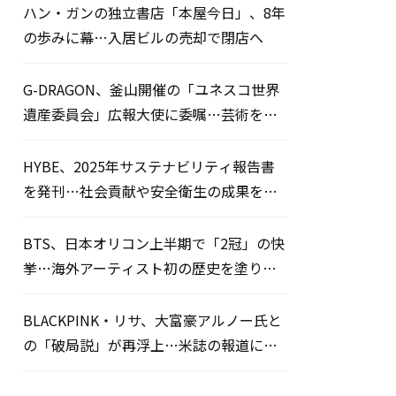
ハン・ガンの独立書店「本屋今日」、8年
の歩みに幕…入居ビルの売却で閉店へ
G-DRAGON、釜山開催の「ユネスコ世界
遺産委員会」広報大使に委嘱…芸術を通
じた平和のメッセージを発信
HYBE、2025年サステナビリティ報告書
を発刊…社会貢献や安全衛生の成果を公
開
BTS、日本オリコン上半期で「2冠」の快
挙…海外アーティスト初の歴史を塗り替
える
BLACKPINK・リサ、大富豪アルノー氏と
の「破局説」が再浮上…米誌の報道にフ
ァン騒然