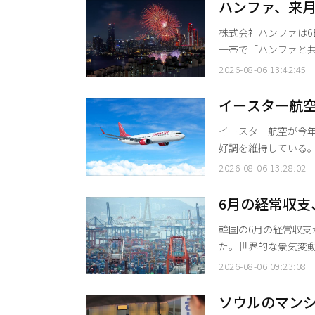
ことになりそうだ。 エアプレミアによると、同路線は週5回（月・水・木・土・日）のスケ
ハンファ、来月
ジュールで運航される
米・英の3カ国
株式会社ハンファは6
一帯で「ハンファと共に
催時期は、昨年より
2026-08-06 13:42:45
連休や外国人観光客の
の初旬へとスケジュールを前倒し
イースター航
を代表する株式会社
率93%」
イースター航空が今
好調を維持している。昨
ー航空は6日、今年1月か
2026-08-06 13:28:02
の航空情報ポータル
を含め、約40路線で
6月の経常収支
平均搭乗率93%を達
ドル突破
韓国の6月の経常収支
た。世界的な景気変動
って急増したことが牽引役となった。 韓国銀行が
2026-08-06 09:23:08
と、今年6月の経常収
だった5月（386億
ソウルのマン
た。 今年1月から