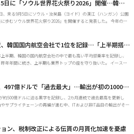
5日に「ソウル世界花火祭り2026」開催…韓・
。仁川国際空港を午後6時40分に出発し、現地時間の同日午後11
が参加
日、来る9月5日にソウル・汝矣島（ヨイド）の漢江（ハンガン）公園
歩むソウル世界花火祭り2026」を開催すると発表した。 今年の開
もやや早めに調整された。ハンファ側は、秋夕（チュソク・旧盆）の
訪問需要などを総合的に考慮し、昨年の9月末から今年は9月明かり
したと説明している。 今年のフェスティバルには、韓国
空、韓国国内航空会社で1位を記録…「上半期搭乗
ハンファをはじめ、アメリカとイギリスを加えた計3カ国の代表花火
年上半期、韓国の国内航空会社の中で最も高い平均搭乗率を記録し、
年年間に続き、上半期も業界トップの座を守り抜いた。 イースタ
ら6月までの平均搭乗率が93%を記録したと発表した。 国土交通部
システムによると、同社は上半期に国内線の出発便と国際線の発着便
2万便を運航した。提供した総座席数370万席のうち343万人が搭乗し、
、497億ドルで「過去最大」…輸出が初の1000億
成した。この数値は、国内航空会社の平均搭乗率（89%）を4%上回る
が約500億ドルに迫る黒字を記録し、2カ月連続で過去最高を更新し
やサプライチェーンの再編が進む中、ITおよび非IT品目の輸出がそろ
6日に発表した国際収支の暫定統計による
支は497億3000万ドルの黒字となった。月次ベースで直近の過去最高
1000万ドル）を大きく上回り、統計開始以来最大の黒字幅を塗り替え
ション、税制改正による伝貰の月貰化加速を憂慮
6月までの累計経常収支の黒字額は1910億1000万ドルに達し、前年同期（