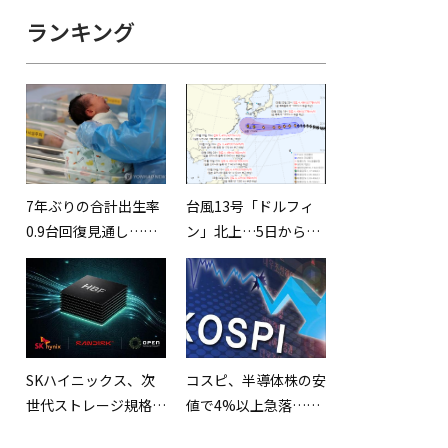
ランキング
7年ぶりの合計出生率
台風13号「ドルフィ
0.9台回復見通し…進
ン」北上…5日から7
む高齢化構造への懸念
日頃にかけて影響が大
は拭えず
きくなる見込み
SKハイニックス、次
コスピ、半導体株の安
世代ストレージ規格
値で4%以上急落…
「HBF」を初公開…世
6,516.27で引け