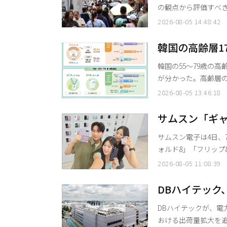
の観点から評価すべ
ら脱却し、滞在期間
2026-08-05 14:48:42
最大化すべきだとの警鐘を鳴らした形だ。 
ら見た観光産業の成長
韓国の高齢層1
る国内総生産（GDP
月平均賃金は3
韓国の55〜79歳の高
し
が分かった。高齢層の
均73.6歳と集계された。 国家データ処は5日、こうした内容を盛り込んだ「2026
2026-08-05 13:46:18
済活動人口調査 高齢層付加調査結果」
口は1701万7000人
サムスン「ギャ
37
万台…「過去
サムスン電子は4日、
ォルド8」「フリップ
スマートフォンの予
2026-08-05 11:08:39
であった2019年の「
った。 今回の販売量は、7日間という期間を基準にすると1分当たり約140台が売れた計算に
DBハイテック
なる。直近のギャラク
体・AI需要増
DBハイテックが、電
おける出荷量拡大を追い風に、好業績を