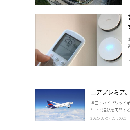
2
エアプレミア、
2ヶ月ぶりの再
韓国のハイブリッド航空
ミンの運航を再開する
した。2023年9月の運航終
2026-08-07 09:39:03
市間のアクセス向上