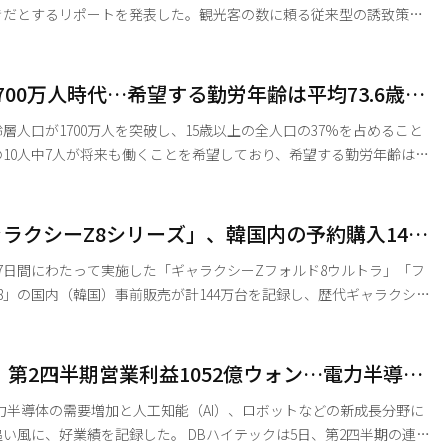
きだとするリポートを発表した。観光客の数に頼る従来型の誘致策か
の長期化や消費額の拡大を通じて、経済成長と付加価値創出の効果を
韓銀はこの日発表した『サービス輸出の観点か
効果と政策方向』と題するリポートで、2000年以降の観光輸出によ
700万人時代…希望する勤労年齢は平均73.6歳・
）成長寄与度が年平均0.04パーセントポイントと推計されたと明らかに
00万ウォン以上
齢層人口が1700万人を突破し、15歳以上の全人口の37%を占めること
10人中7人が将来も働くことを希望しており、希望する勤労年齢は平
年5月の経
を発表した。 今年5月基準の高齢層（55〜79歳）人
で、1年前より57万人増加した。15歳以上の全人口（4598万4000人）の
ラクシーZ8シリーズ」、韓国内の予約購入144
.0%を占める。 高齢層の経済活動人口（就業者＋失業者）は1036万2000人で、前年よ
最多」
7日間にわたって実施した「ギャラクシーZフォルド8ウルトラ」「フ
8」の国内（韓国）事前販売が計144万台を記録し、歴代ギャラクシー
約販売における最高記録を更新したと発表した。これまでの最高記録
ギャラクシー ノート10」（138万台）を、7年ぶりに塗り替える形とな
、第2四半期営業利益1052億ウォン…電力半導
シーZシリーズの最高記録である2025年の「フォルド7・フリップ7
で売上高23%増
力半導体の需要増加と人工知能（AI）、ロボットなどの新成長分野に
記録した。 DBハイテックは5日、第2四半期の連結