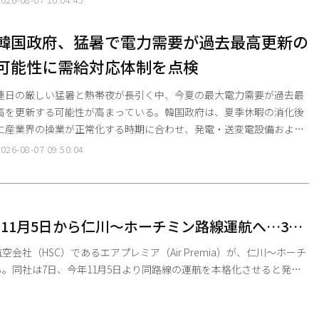
な需要に先手を打って対応するために締結されたものである。ポス
コ・フューチャーエムは来年から2032年までの6年間、19万トン以上
韓国政府、猛暑で電力需要が過去最高更新の
のLFP用正極材を同バッテリー企業に供給する予定だ。両社は今後、
可能性に需給対応体制を点検
具体的な条件についての詳細な協議を進め、第3四半期中に正式契
連日の厳しい猛暑と熱帯夜が長引く中、今夏の最大電力需要が過去最
高を更新する可能性が高まっている。韓国政府は、夏季休暇の消化後
に産業界の操業が正常化する時期に合わせ、発電・送変電設備および
追加の予備資源の確保状況について集中的な点検に乗り出した。 気候
026-08-07 09:50:04
エネルギー環境部は7日午前、全羅南道羅州市（ナジュシ）の電力取
引所本館にて、キム・ソンファン長官の主宰による「夏季電力需給点
検会議」を開催すると明らかにした。 今回の会議は、北太平洋高気圧
とチベット高気圧の複合的な影響により全国的な猛
11月5日から仁川〜ホーチミン路線運航へ…3年
開
会社（HSC）であるエアプレミア（Air Premia）が、仁川〜ホーチ
。同社は7日、今年11月5日より同路線の運航を本格化させると発表
了以来、約3年2ヶ月ぶりの復活となる。 今回の再開により、両都
が見込まれるだけでなく、同社の中長期的な収益戦略にも弾みがつく