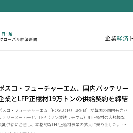
企業
経済
ポスコ・フューチャーエム、国内バッテリー
企業とLFP正極材19万トンの供給契約を締結
ポスコ・フューチャーエム（POSCO FUTURE M）が韓国の国内有力バ
ッテリーメーカーと、LFP（リン酸鉄リチウム）用正極材の大規模な
長期供給に合意し、本格的なLFP正極材事業の拡大に乗り出した。 今
回の合意は、北米におけるエネルギー貯蔵システム（ESS）の爆発的
026-08-07 10:04:43