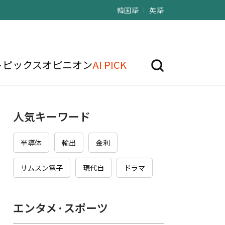
韓国語
英語
トピックス
オピニオン
AI PICK
人気キーワード
半導体
輸出
金利
サムスン電子
現代自
ドラマ
エンタメ·スポーツ