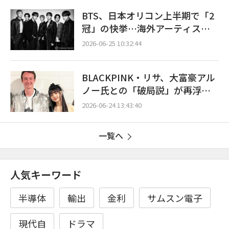
BTS、日本オリコン上半期で「2
冠」の快挙…海外アーティスト
初の歴史を塗り替える
2026-06-25 10:32:44
BLACKPINK・リサ、大富豪アル
ノー氏との「破局説」が再浮
上…米誌の報道にファン騒然
2026-06-24 13:43:40
一覧へ
人気キーワード
半導体
輸出
金利
サムスン電子
現代自
ドラマ