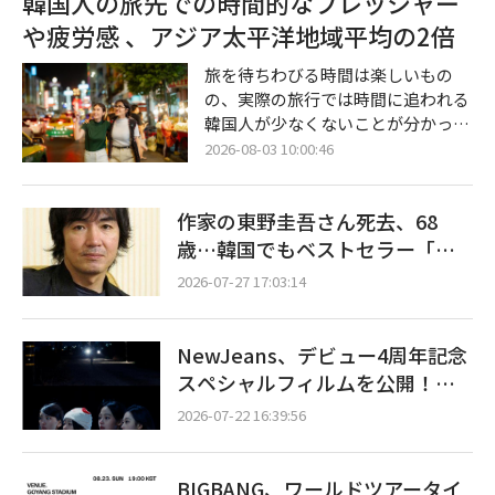
韓国人の旅先での時間的なプレッシャー
無関係の一般ファンに対し、オンラ
や疲労感 、アジア太平洋地域平均の2倍
イン上で無分別な批判や罵倒が拡散
されている」とし、「現在言及され
旅を待ちわびる時間は楽しいもの
ている人物は純粋なファンであり、
の、実際の旅行では時間に追われる
ストーカーではない」と説明した。
韓国人が少なくないことが分かっ
事実確認のない非難を直ちに止める
た。特に韓国人は、旅先での時間的
2026-08-03 10:00:46
よう訴えている。 先立って先月29
なプレッシャーや疲労感を感じる割
日、オンラインコミュニティを中心
合が、アジア太平洋（APAC）地域
に、フ
作家の東野圭吾さん死去、68
の平均を大きく上回った。 グローバ
ル旅行プラットフォームのブッキン
歳…韓国でもベストセラー「容
グ・ドットコムは、韓国人1,010人
疑者Xの献身」など多数の名作
2026-07-27 17:03:14
を含むAPAC10カ国の旅行者1万1,36
人を対象に実施した「旅行幸福度指
数（Travel Happiness Index）」調
NewJeans、デビュー4周年記念
査の結果を発表した。調査では、旅
スペシャルフィルムを公開！…
行者が満足感を得る要素と、旅先で
活動再開へ青信号か
負担を感じる状況について掘り下げ
2026-07-22 16:39:56
た。 調査
BIGBANG、ワールドツアータイ