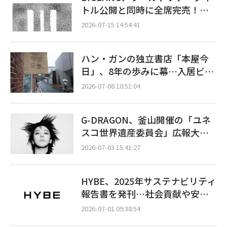
トル公開と同時に全席完売！…
「XX : COSMOS」一般販売開始7
2026-07-15 14:54:41
分でソールドアウト
ハン・ガンの独立書店「本屋今
日」、8年の歩みに幕…入居ビル
の売却で閉店へ
2026-07-08 10:51:04
G-DRAGON、釜山開催の「ユネ
スコ世界遺産委員会」広報大使
に委嘱…芸術を通じた平和のメ
2026-07-03 15:41:27
ッセージを発信
HYBE、2025年サステナビリティ
報告書を発刊…社会貢献や安全
衛生の成果を公開
2026-07-01 09:38:54