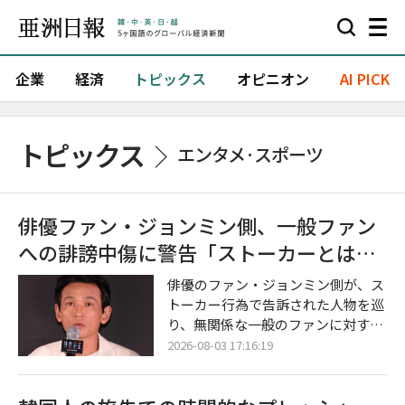
企業
経済
トピックス
オピニオン
AI PICK
トピックス
エンタメ·スポーツ
俳優ファン・ジョンミン側、一般ファン
への誹謗中傷に警告「ストーカーとは無
関係」
俳優のファン・ジョンミン側が、ス
トーカー行為で告訴された人物を巡
り、無関係な一般のファンに対する
悪質な誹謗中傷や憶測コメントをや
2026-08-03 17:16:19
めるよう強く求めた。 所属事務所S
EM COMPANYは7月31日、公式SNS
を通じて「ファン・ジョンミンとは