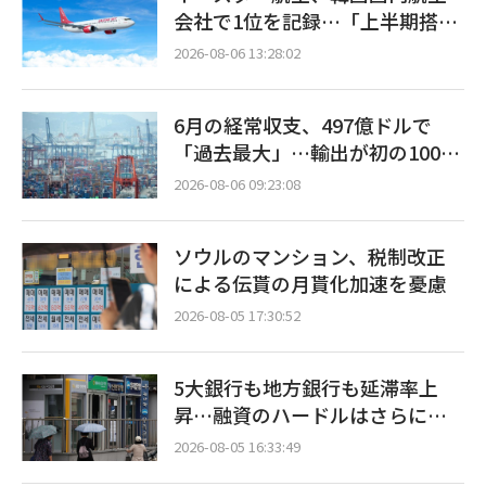
会社で1位を記録…「上半期搭乗
率93%」
2026-08-06 13:28:02
6月の経常収支、497億ドルで
「過去最大」…輸出が初の1000
億ドル突破
2026-08-06 09:23:08
ソウルのマンション、税制改正
による伝貰の月貰化加速を憂慮
2026-08-05 17:30:52
5大銀行も地方銀行も延滞率上
昇…融資のハードルはさらに高
く
2026-08-05 16:33:49