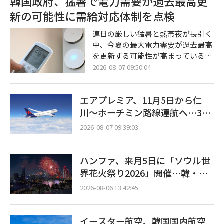
韓国政府、猛暑で電力需要が過去最高更
蔵システム（ESS）の爆発的な需要
新の可能性に需給対応体制を点検
に先手を打って対応するために締結
されたものである。ポスコ・フュー
連日の厳しい猛暑と熱帯夜が長引く
チャーエムは来年から2032年までの
中、今夏の最大電力需要が過去最高
6年間、19万トン以上のLFP用正極
を更新する可能性が高まっている。
材を同バッテリー企業に供給する予
韓国政府は、夏季休暇の消化後に産
2026-08-07 09:50:04
定だ。両社は今後、具体的な条件に
業界の操業が正常化する時期に合わ
ついての詳細な協議を進め、第3四
せ、発電・送変電設備および追加の
半期中に正式契
エアプレミア、11月5日から仁
予備資源の確保状況について集中的
な点検に乗り出した。 気候エネルギ
川〜ホーチミン路線運航へ…3年
ー環境部は7日午前、全羅南道羅州
2ヶ月ぶりの再開
2026-08-07 09:39:03
市（ナジュシ）の電力取引所本館に
て、キム・ソンファン長官の主宰に
よる「夏季電力需給点検会議」を開
ハンファ、来月5日に「ソウル世
催すると明らかにした。 今回の会議
界花火祭り2026」開催…韓・
は、北太平洋高気圧とチベット高気
米・英の3カ国が参加
圧の複合的な影響により全国的な猛
2026-08-06 13:42:45
イースター航空、韓国国内航空