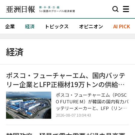
企業
経済
トピックス
オピニオン
AI PICK
経済
ポスコ・フューチャーエム、国内バッテ
リー企業とLFP正極材19万トンの供給契
約を締結
ポスコ・フューチャーエム（POSC
O FUTURE M）が韓国の国内有力バ
ッテリーメーカーと、LFP（リン酸
鉄リチウム）用正極材の大規模な長
2026-08-07 10:04:43
期供給に合意し、本格的なLFP正極
材事業の拡大に乗り出した。 今回の
合意は、北米におけるエネルギー貯