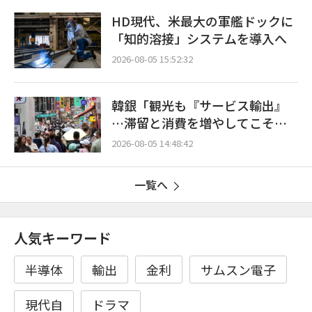
HD現代、米最大の軍艦ドックに
「知的溶接」システムを導入へ
2026-08-05 15:52:32
韓銀「観光も『サービス輸出』
…滞留と消費を増やしてこそ成
長効果」
2026-08-05 14:48:42
一覧へ
人気キーワード
半導体
輸出
金利
サムスン電子
現代自
ドラマ