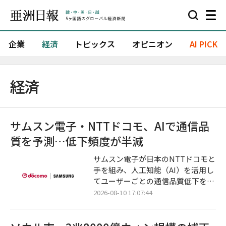
企業
経済
トピックス
オピニオン
AI PICK
経済
サムスン電子・NTTドコモ、AIで通信品
質を予測…低下頻度が半減
サムスン電子が日本のNTTドコモと
手を組み、人工知能（AI）を活用し
てユーザーごとの通信品質低下を事
前に予測し、ネットワークを自動調
2026-08-10 17:07:44
整する技術の実証に成功した。基地
局の運営にAIを融合させる「AI-RA
N」技術を実際の商用網データで試