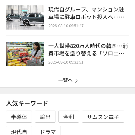
現代自グループ、マンション駐
車場に駐車ロボット投入へ…共
同住宅での運用安定・効率性を
2026-08-10 09:51:47
検証
一人世帯820万人時代の韓国…消
費市場を塗り替える「ソロエコ
ノミー」の波
2026-08-10 09:31:51
一覧へ
人気キーワード
半導体
輸出
金利
サムスン電子
現代自
ドラマ