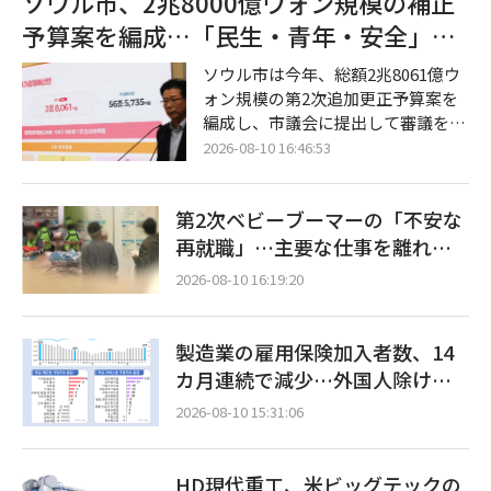
ソウル市、2兆8000億ウォン規模の補正
験した結果、品質低下の発生頻度を
予算案を編成…「民生・青年・安全」に
半分近く削減することに成功。次世
8100億ウォンを集中投資
代の第6世代（6G）通信ネットワー
ソウル市は今年、総額2兆8061億ウ
クの主導権争いに向けた歩みも加速
ォン規模の第2次追加更正予算案を
している。 サムスン電子は10日、N
編成し、市議会に提出して審議を要
TTドコモと共同開発したAI-RAN基
請したと10日付の記者説明会で発表
2026-08-10 16:46:53
盤の「ユーザー最適化通信品質向上
した。民選第9期の発足後初となる
技術」の検証に成功したと発表し
今回の補正予算は、景気回復の恩恵
た。 両社
第2次ベビーブーマーの「不安な
が実感しにくい脆弱層の支援と未来
成長動力の確保に主眼が置かれてい
再就職」…主要な仕事を離れた
る。 今回の補正予算案が原案通り可
後、臨時職が2倍近くに急増
2026-08-10 16:19:20
決されれば、ソウル市の今年の総予
算は56兆5735億ウォン規模に拡大す
る。全体の3分の2に相当する1兆869
製造業の雇用保険加入者数、14
8億ウォン（66.6%）は、前年度の
カ月連続で減少…外国人除けば1
決算に伴う法定義務経費および自治
万5000人減
体・教育庁への支援、各種基金の積
2026-08-10 15:31:06
立に充て
HD現代重工、米ビッグテックの