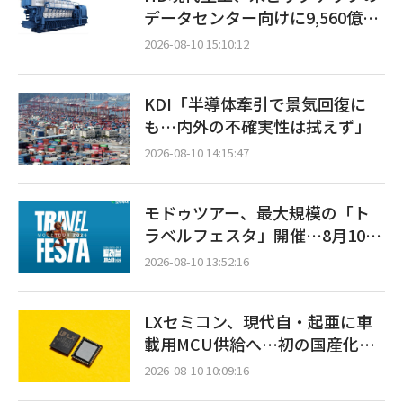
データセンター向けに9,560億ウ
ォン規模の発電設備を受注…
2026-08-10 15:10:12
「過去最大」
KDI「半導体牽引で景気回復に
も…内外の不確実性は拭えず」
2026-08-10 14:15:47
モドゥツアー、最大規模の「ト
ラベルフェスタ」開催…8月10日
～9月11日
2026-08-10 13:52:16
LXセミコン、現代自・起亜に車
載用MCU供給へ…初の国産化の
結実
2026-08-10 10:09:16