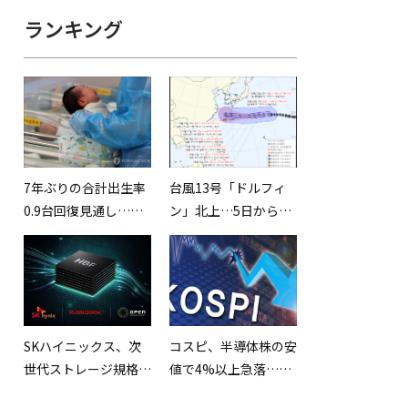
ランキング
7年ぶりの合計出生率
台風13号「ドルフィ
0.9台回復見通し…進
ン」北上…5日から7
む高齢化構造への懸念
日頃にかけて影響が大
は拭えず
きくなる見込み
SKハイニックス、次
コスピ、半導体株の安
世代ストレージ規格
値で4%以上急落…
「HBF」を初公開…世
6,516.27で引け