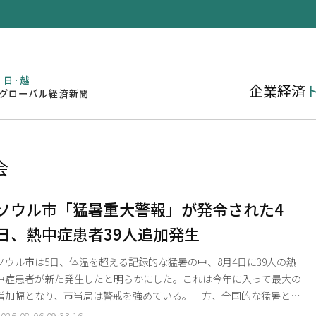
企業
経済
会
ソウル市「猛暑重大警報」が発令された4
日、熱中症患者39人追加発生
ソウル市は5日、体温を超える記録的な猛暑の中、8月4日に39人の熱
中症患者が新た発生したと明らかにした。これは今年に入って最大の
増加幅となり、市当局は警戒を強めている。一方、全国的な猛暑と乾
燥を受け、消防庁も同日午後、火災危険警報を最高レベルに引き上げ
026-08-06 09:33:16