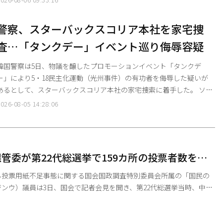
によると、4日午前11時頃に「猛暑重大警報」が発令さ
れた中、この日だけで39人の熱中症患者が追加で確認された。 猛暑重
警察、スターバックスコリア本社を家宅捜
大警報 、一日の最高体感温度が38度以上、または最高温度が39度以上
査…「タンクデー」イベント巡り侮辱容疑
の状態が一日以上継続すると予想される場合に発令
韓国警察は5日、物議を醸したプロモーションイベント「タンクデ
ー」により5・18民主化運動（光州事件）の有功者を侮辱した疑いが
あるとして、スターバックスコリア本社の家宅捜索に着手した。 ソウ
ル警察庁・広域捜査団の公共犯罪捜査隊は同日午前8時50分ごろ、ソ
026-08-05 14:28:06
ウル市江南区（カンナムグ）駅三洞（ヨクサムドン）のセンターフィ
ールドビルにあるスターバックスコリア本社に捜査員約40人を送り、
連資料の押収を進めている。 警察が裁判所から発付を受けた家宅捜
索令状には、スターバックス側が「タンクデー」プロモ
管委が第22代総選挙で159カ所の投票者数を捏
る投票用紙不足事態に関する国会国政調査特別委員会所属の「国民の
ンウ）議員は3日、国会で記者会見を開き、第22代総選挙当時、中央
委）が全国計159カ所の投票者数と投票率を故意に捏造したと暴露し