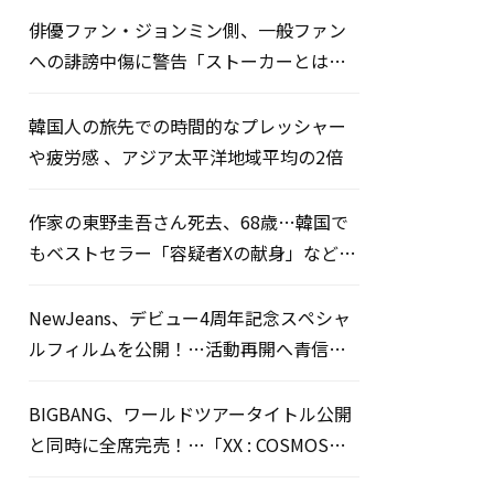
俳優ファン・ジョンミン側、一般ファン
への誹謗中傷に警告「ストーカーとは無
関係」
韓国人の旅先での時間的なプレッシャー
や疲労感 、アジア太平洋地域平均の2倍
作家の東野圭吾さん死去、68歳…韓国で
もベストセラー「容疑者Xの献身」など多
数の名作
NewJeans、デビュー4周年記念スペシャ
ルフィルムを公開！…活動再開へ青信号
か
BIGBANG、ワールドツアータイトル公開
と同時に全席完売！…「XX : COSMOS」
一般販売開始7分でソールドアウト