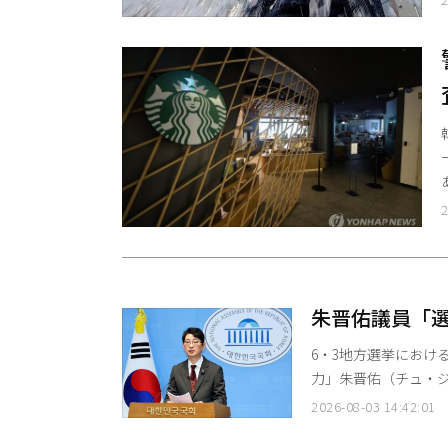
た。 ソウル市
2
関
朱晋佑議員「選
造」
6・3地方選挙におけ
力」朱晋佑（チュ・ジ
選挙管理委員会（選管
2026-08-03 14:42:01
た。 朱議員はこの日の会見で、「昨日の大統領選挙における『投票率の故意捏造』を暴露