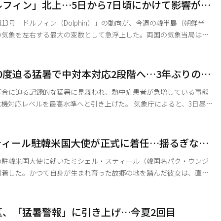
主党も、選管委も、合同捜査本部（合捜本）も同時に深い沈黙に陥っ
ルフィン」北上…5日から7日頃にかけて影響が大
不正選挙に目を背ける理由は何なのか。一体グルなのか」と声を荒げ
み
13号「ドルフィン（Dolphin）」の動向が、今週の韓半島（朝鮮半
の気象を左右する最大の変数として急浮上した。両国の気象当局は緊
固唾を飲んで見守っている。 3日の気象庁によると、台風
午前3現在、グアムの北北東約1280キロの海上を中心気圧935hPa、
トル、暴風域半径440キロの強い勢力を保ちながら西北西へと進んでい
0度迫る猛暑で中対本対応2段階へ…3年ぶりの非
想は3日午後3時にグアム北約1250㎞の海上、4日午前3時にグアム北約12
度合に迫る記録的な猛暑に見舞われ、熱中症患者が急増している事態
ベルを最高水準へと引き上げた。 気象庁によると、3日昼の
39度を記録し、当面は平年（28～33度）を大きく上回る酷暑が続く見
こうした中、行政安全部は前日午後1時を期し
ティール駐韓米国大使が正式に着任…揺るぎない
中央災害安全対策本部（中対本）」の対応を2段階へと引き上げ
化を表明
の駐韓米国大使に就いたミシェル・スティール（韓国名パク・ウンジ
到着した。かつて自身が生まれ育った故郷の地を踏んだ彼女は、直ち
。 1955年にソウルで生まれ、1975年に米国へ
大使は到着に際し、「ドナルド・トランプ大統領を代表し、自分が生
国国民のために働く大役を担うことになり、深く光栄に思うと同時
区、「猛暑警報」に引き上げ…今夏2回目
大な責任を感じている」と語った。 スティール大使は、現在