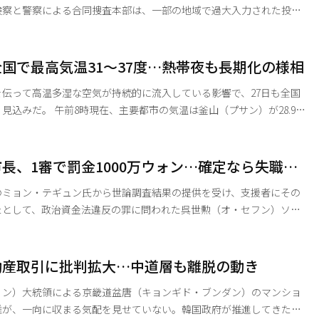
検察と警察による合同捜査本部は、一部の地域で過大入力された投票
分散させた情勢を捉え、中央選挙管理委員会に対する強制捜査に踏み
：キム・テフンソウル中央地検第3次長検事）はこの日、中央選管委に
国で最高気温31～37度…熱帯夜も長期化の様相
開した。合捜本は中央選管委のサーバーから確保した資料や内部メッ
伝って高温多湿な空気が持続的に流入している影響で、27日も全国
の気温は釜山（プサン）が28.9
と光州（クァンジュ）が27.4度、ソウルが27.3度、仁川（インチョ
.0度、大邱（テグ）が26.7度を記録した。 日中も体感温度は南
の地域でも33度以上に達するとみられる。 現在、大邱をはじ
長、1審で罰金1000万ウォン…確定なら失職の
（キョンサン）・清道（チョンド）・高霊（コリョン）・浦項（
のミョン・テギュン氏から世論調査結果の提供を受け、支援者にその
たとして、政治資金法違反の罪に問われた呉世勲（オ・セフン）ソウ
央地裁は22日、罰金1000万ウォンの有罪判決を言い渡した。 この
、公職選挙法および公職選挙等に関する規定に基づき、呉市長は市長
市長側は判決を不服として、即日控訴する見通しだ。 ソウル中央
動産取引に批判拡大…中道層も離脱の動き
チョ・ヒョンウ裁判長）は22日午後、政治資金法違反の罪で在宅起訴
ョン）大統領による京畿道盆唐（キョンギド・ブンダン）のマンショ
難が、一向に収まる気配を見せていない。韓国政府が推進してきた強