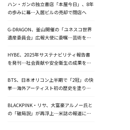
ハン・ガンの独立書店「本屋今日」、8年
の歩みに幕…入居ビルの売却で閉店へ
G-DRAGON、釜山開催の「ユネスコ世界
遺産委員会」広報大使に委嘱…芸術を通
じた平和のメッセージを発信
HYBE、2025年サステナビリティ報告書
を発刊…社会貢献や安全衛生の成果を公
開
BTS、日本オリコン上半期で「2冠」の快
挙…海外アーティスト初の歴史を塗り替
える
BLACKPINK・リサ、大富豪アルノー氏と
の「破局説」が再浮上…米誌の報道にフ
ァン騒然