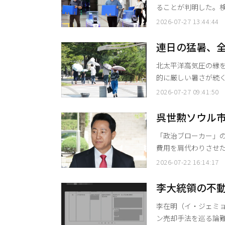
ることが判明した。
者数を他の投票所に
2026-07-27 13:44:44
切っている。 27日、法曹界によると、「国民参政権侵害真相究明のための検察・警察合同
捜査本部」（本部長
連日の猛暑、全
対する家宅捜索を再
北太平洋高気圧の縁を
セ
的に厳しい暑さが続く見込みだ。 午前8時現在、主要都市
度、大田（テジョン）
2026-07-27 09:41:50
ン）と蔚山（ウルサン）が27
部地方で35度以上、その他
呉世勲ソウル市
め、慶尚北道の慶山
危機
「政治ブローカー」
費用を肩代わりさせ
ル市長に対し、ソウル中
2026-07-22 16:14:17
判決が確定した場合
職を失うことになる。呉
李大統領の不
地裁刑事合意22部（
李在明（イ・ジェミ
ン売却手法を巡る論