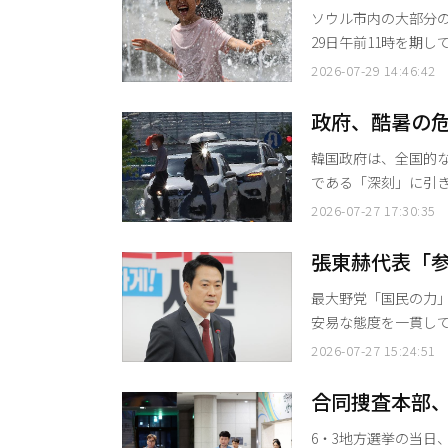
ソウル市内の大部分
の
29日午前11時を期
11日以来18日ぶりで、今夏で2回目となる
2026-07-29 14:46:42
門・恩平区）と都心圏（鍾
19自治体に猛暑警報
政府、酷暑の
から「警戒（第2段階
総力対応
韓国政府は、全国的
である「深刻」に引
出した。 行政安全部は27日午後3時付で、酷暑災害危機警報を「深刻」段階に引き上げ、中
2026-07-27 17:30:35
対本を稼働すると発表した。 気象庁によると、7月の梅雨明け以降
酷暑特報が発令されており
張東赫代表「
高齢の独居老人やホ
早期発足促す
最大野党「国民の力」
安易な態度を一貫し
を発足させるべきだと強く促した。 張代表はこの日
2026-07-27 15:24:51
の疑いを持たれる中
し、「投票率の操作
合同捜査本部
が可能だという意味
国で72件の修
6・3地方選挙の当日
糾弾