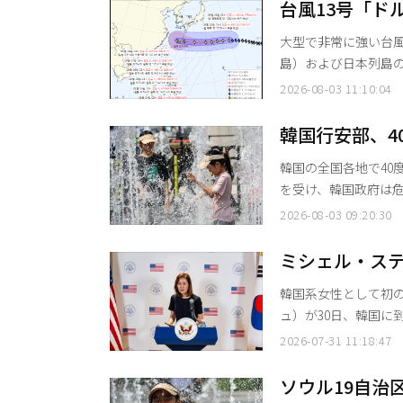
したところ、共に民
台風13号「ド
た」とし、「深刻な
きくなる見込
大型で非常に強い台風
た
島）および日本列島
迫した面持ちで、台風の進路を
2026-08-03 11:10:04
「ドルフィン」はこの日
最大風速秒速49メー
韓国行安部、4
る。 今後の移動予
常態勢
韓国の全国各地で40
を受け、韓国政府は危機対応レ
最高気温は33度から
2026-08-03 09:20:30
通しだ。 同日午前5時時点の最低気温は、ソウルが26.5度、釜山が28.6度を記録するなど全
国的に平年を上回る熱帯夜が続いている。 
ミシェル・ス
て、猛暑に対する「
韓米同盟の強
韓国系女性として初
ュ）が30日、韓国に
に同盟の深化に向けた強固な決意を表明した
2026-07-31 11:18:47
移住したスティール
まれた国に戻って米
ソウル19自治
に、身の引き締まる思いで重