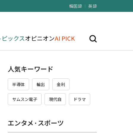
韓国語
英語
トピックス
オピニオン
AI PICK
人気キーワード
半導体
輸出
金利
サムスン電子
現代自
ドラマ
エンタメ·スポーツ