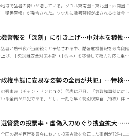
の地域で猛暑の勢いが増している。ソウル東南圏・東北圏・西南圏に
して「猛暑警報」が発令された。ソウルに猛暑警報が出されるのは今月
。 今回の警報対象地域は、西北圏（麻浦・西大
路・中・龍山区）を除く19の自治体に及ぶ。 ソウル市は同日、
が発令されたことを受け、猛暑対応の危機警報を「注意（第1段階）」
危機警報を「深刻」に引き上げ…中対本を稼働し
）」へと引き上げた。これに伴い、猛暑総合支援状況室を従来の5班
な猛暑と熱帯夜が当面続くと予想される中、酷暑危機警報を最高段階
き上げ、中央災難安全対策本部（中対本）を稼働して総力対応に乗り
、全国の大部分の地域に
、厳しい暑さと熱帯夜が今後も続く見通しだ。 中対本はまず、
参政権事態に安易な姿勢の全員が共犯」…特検の
ームレスなど、猛暑の影響を受けやすい脆弱階層に対する見守
の張東赫（チャン・ドンヒョク）代表は27日、「参政権事態に対し
ている全員が共犯である」とし、一刻も早く特別検察官（特検）体制
、検察・警察合同捜査本部が電算操作
央選挙管理委員会（選管委）に対する家宅捜索に着手したことに言及
が可能であるならば、得票率をはじめ、どのようなものでも電算操作
、選管委の投票率・虚偽入力めぐり捜査拡大…全
になる」とし、「いまや国民はどの数字を信じればよいのか」と強く
正報告
、全国の選挙管理委員会において投票者数を修正した事例が72件に上