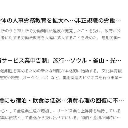
ーズンを控え、国民の文化生活への負担を軽減するとともに、低迷が
引券は8日午前10時より、CGV、ロッテシネ
シネQといった主要マルチプレックス（複合映画館）の公式ホームペー
治体の人事労務教育を拡大へ…非正規職の労働法
じて利用可能となる。オンライン会員であれば、各映画館のクーポン
カ所のうち28カ所で労働関係法違反が発覚したことを受け、政府が公
に対する労働法教育を大幅に拡大することを決めた。 雇用労働部
院は6日、地方自治体など公共部門の不合理な雇用慣行を改善し、人事
化するため、今月から関連の教育課程を改編・拡大・運営すると発表
術サービス業申告制」施行…ソウル・釜山・光州
、労働関係法令の教育を実施してきた。昨年は計12回にわたり240
明性を高めるための新たな制度が本格的に始動する。 文化体育観
の売買や競売（オークション）など、美術関連のビジネスを行う事業者
ービス業申告制」を、今月26日から施行すると発表した。新制度の
を最小限に抑えるため、9日のソウルを皮切りに全国3都市で巡回説
%増にも宿泊・飲食は低迷…消費心理の回復に不透
営業開始前に管轄の地方自治体の長へ事前に申告することが義務付けられる。 対象
中心として全産業生産が増加し、サービス業も上昇勢を維持している
店業は依然として低迷から抜け出せずにいる。物価と金利が同時に上
ているためだ。 6日、聯合ニュースが国家データ処の