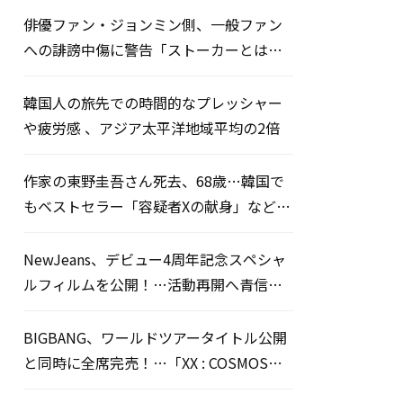
俳優ファン・ジョンミン側、一般ファン
への誹謗中傷に警告「ストーカーとは無
関係」
韓国人の旅先での時間的なプレッシャー
や疲労感 、アジア太平洋地域平均の2倍
作家の東野圭吾さん死去、68歳…韓国で
もベストセラー「容疑者Xの献身」など多
数の名作
NewJeans、デビュー4周年記念スペシャ
ルフィルムを公開！…活動再開へ青信号
か
BIGBANG、ワールドツアータイトル公開
と同時に全席完売！…「XX : COSMOS」
一般販売開始7分でソールドアウト