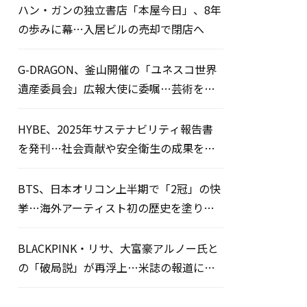
ハン・ガンの独立書店「本屋今日」、8年
の歩みに幕…入居ビルの売却で閉店へ
G-DRAGON、釜山開催の「ユネスコ世界
遺産委員会」広報大使に委嘱…芸術を通
じた平和のメッセージを発信
HYBE、2025年サステナビリティ報告書
を発刊…社会貢献や安全衛生の成果を公
開
BTS、日本オリコン上半期で「2冠」の快
挙…海外アーティスト初の歴史を塗り替
える
BLACKPINK・リサ、大富豪アルノー氏と
の「破局説」が再浮上…米誌の報道にフ
ァン騒然