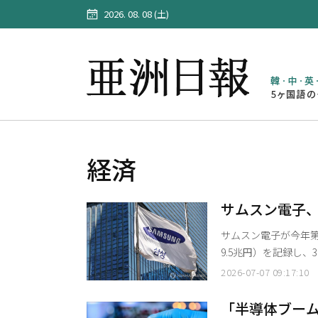
2026. 08. 08 (土)
経済
サムスン電子、
グテック過去
サムスン電子が今年第2
9.5兆円）を記録し
当金負担を抱えながら
2026-07-07 09:17:10
工知能（AI）投資の
化し、グローバル・ビッ
「半導体ブーム