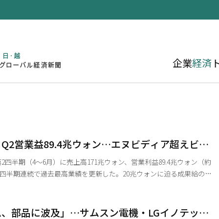
企業
経済
Q2営業益89.4兆ウォン…エヌビディア超えビッ
最高
四半期（4〜6月）に売上高171兆ウォン、営業利益89.4兆ウォン（約
、3四半期連続で過去最高業績を更新した。20兆ウォンに迫る成果給の引
も、前年通期の2倍を超える利益をわずか1四半期で叩き出した。人
拡大に伴いメモリー半導体の「スーパーサイクル（超活況期）」が本格
グテックでも類を見ない驚異的な業績を達成した。 サムスン電子
、部品に波及」…サムスン電機・LGイノテッ