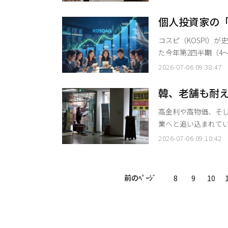
国家統計ポータル（K
全産業生産指数（原指
個人投資家の「
数）は4.2%増加し
券会社の利息収
コスピ（KOSPI）
業
た今年第2四半期（4
の規模が1日平均62
2026-07-06 09:38:47
各社が懐に収めた利息収入も
会によると、今年第2
韓、老舗も耐
された。これは前四半
31万人突破
高金利や高物価、そ
業へと追い込まれて
者が31万人を超え、関
2026-07-06 09:10:42
の国税統計によると、昨
まった。この増加率は、
事業者の増加率は2020
前のﾍﾟｰｼﾞ
8
9
10