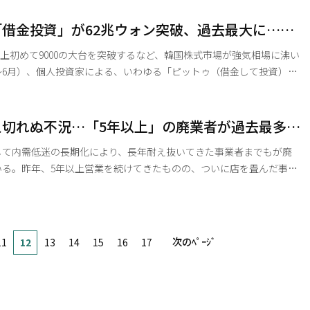
OSIS）および産業活動動向を分析した結果によると、今年1～5月期の
数）の平均は、前年同期比2.7%上昇した。サービス業生産（不変指
借金投資」が62兆ウォン突破、過去最大に…証
たが、このうち宿泊・飲食店業の生産増加率は0.9%にとどまった。宿泊
入は1兆ウォン超え
が史上初めて9000の大台を突破するなど、韓国株式市場が強気相場に沸い
〜6月）、個人投資家による、いわゆる「ピットゥ（借金して投資）」
兆ウォン（約6.8兆円）を超え、過去最大を記録した。これに伴い、証券
1兆3000億ウォンを上回ったと推定される。 5日の金融投資協
四半期の「信用取引融資」残高は、1日平均35兆9418億ウォンと集計
え切れぬ不況…「5年以上」の廃業者が過去最多
期（31兆126億ウォン）に比べ15.9%急増したもので、過去最高の水
して内需低迷の長期化により、長年耐え抜いてきた事業者までもが廃
いる。昨年、5年以上営業を続けてきたものの、ついに店を畳んだ事業
連統計の確認開始以来で最多となったことが分かった。 6日の国税庁
年末時点の稼働事業者数は1032万1407人で、前年比1.7%増にとど
国税統計ポータルで確認可能な2005年以降で最低の水準だ。 稼働
年に7.5%でピークに達した後、21年（6.4%）、22年（5.1%）、23
次のﾍﾟｰｼﾞ
11
12
13
14
15
16
17