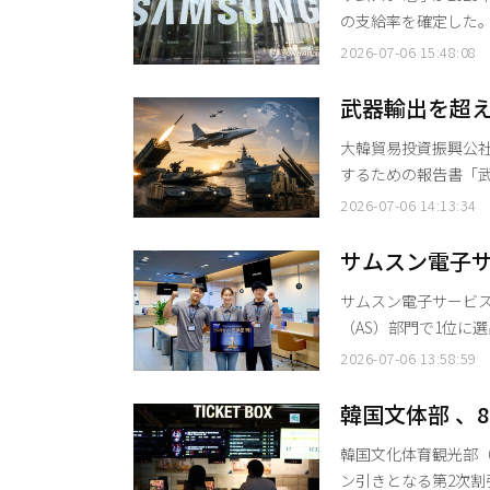
の支給率を確定した。
最大水準の100%を
2026-07-06 15:48:08
り、部門間で明暗が分かれた。 6日の業界関係者の話によると
社内ネットを通じて上
武器輸出を超え
TAIはサムスン電子
ェーン進入狙
大韓貿易投資振興公社
するための報告書「武
発表した。 報告書によると、世界15位の国防費支出国であるUAEでは、近年の紛争の影響
2026-07-06 14:13:34
により、兵力や迎撃
成品輸入」中心から
サムスン電子サ
協力モデル」へと再編されつつある。 これにより
部門で1位に…
サムスン電子サービス
て
（AS）部門で1位に
挙を成し遂げた。 サムスン電子サービスは、今年2月に「韓国で最も尊敬される企業」のサ
2026-07-06 13:58:59
ービスセンター部門で
AS部門で大賞を受賞
韓国文体部 、
携帯電話・コンピュー
引きとなる第2
韓国文化体育観光部（
足
ン引きとなる第2次割