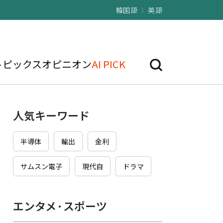
韓国語
英語
トピックス
オピニオン
AI PICK
人気キーワード
半導体
輸出
金利
サムスン電子
現代自
ドラマ
エンタメ·スポーツ