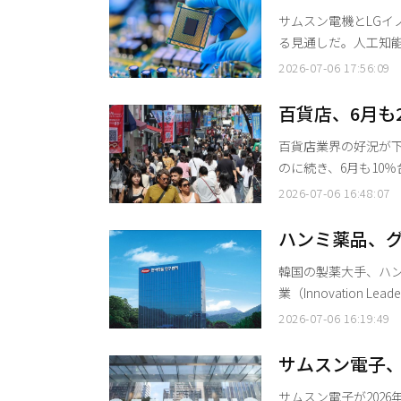
は7日、連結基準の第2
ク、第2四半期
サムスン電機とLGイ
る見通しだ。人工知能
品の需要が急速に高ま
2026-07-06 17:56:09
部品のエコシステム（
金融情報会社エフエヌ
百貨店、6月も
第2四半期の業績は
など「外国人
百貨店業界の好況が下
のに続き、6月も10
外国人観光客の流入
2026-07-06 16:48:07
相乗効果を生み、オフ
の産業通商資源部の発
ハンミ薬品、グ
桁成長を維持している。
性に注目
韓国の製薬大手、ハン
業（Innovation 
薬品は6日、国際学術
2026-07-06 16:19:49
Reviews Drug
「革新先導企業」グループに分類さ
サムスン電子、
中東・アフリカ（EEM
メモリ100%
サムスン電子が2026年上半