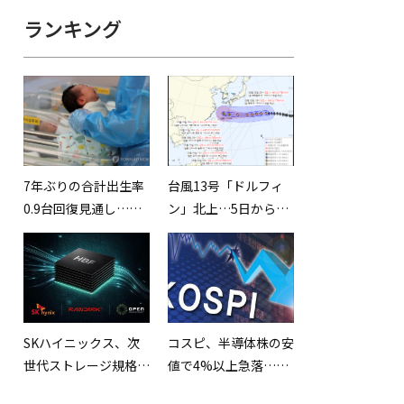
ランキング
7年ぶりの合計出生率
台風13号「ドルフィ
0.9台回復見通し…進
ン」北上…5日から7
む高齢化構造への懸念
日頃にかけて影響が大
は拭えず
きくなる見込み
SKハイニックス、次
コスピ、半導体株の安
世代ストレージ規格
値で4%以上急落…
「HBF」を初公開…世
6,516.27で引け