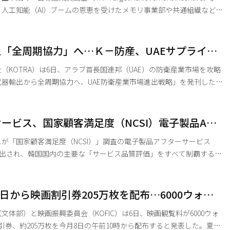
人工知能（AI）ブームの恩恵を受けたメモリ事業部や共通組織などが
受け取る一方、業績不振が続く生活家電（DA）事業部は25%にとどま
、サムスン電子は同日午後、
半期のTAI支給率を従業員に通知した。支給日は今月8日の予定だ。
「全周期協力」へ…Ｋ－防産、UAEサプライチ
の代表的な成果給制度の一つで、毎年上半期と下半期に各事業部の
う
（KOTRA）は6日、アラブ首長国連邦（UAE）の防衛産業市場を攻略
器輸出から全周期協力へ、UAE防衛産業市場進出戦略」を発刊したと
ミサイルの需要が急増している。特に、防衛需要の性格が従来の「完
、設計・生産・教育訓練・維持補修（MRO）までを網羅する「全周期
ービス、国家顧客満足度（NCSI）電子製品AS
、今後の大規模な防衛契約の受注におい
主要サービス評価を総なめ
が「国家顧客満足度（NCSI）」調査の電子製品アフターサービス
選出され、韓国国内の主要な「サービス品質評価」をすべて制覇する快
1位を獲得したのを皮切りに、6月には「国家サービス大賞」の家電
。さらに、今月2日には「韓国サービス品質指数（KS-SQI）」の家電・
8日から映画割引券205万枚を配布…6000ウォン
タのAS3部門でトップに輝いた。そして本日発表された「国家顧客満
次割引券
文体部）と映画振興委員会（KOFIC）は6日、映画観覧料が6000ウォ
引券、約205万枚を今月8日の午前10時から配布すると発表した。夏休