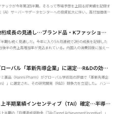
四半期の営業利益が前年同期比1810.3％増の89.4兆ウォン（暫定
『好実績』の見通し
ノテックが今年第2四半期、そろって市場予想を上回る好実績を記録す
（AI）サーバーやデータセンターへの投資拡大に伴い、高付加価値部
ったことが背景にある。AI半導体を中心に始まったメモリブームが、
生態系）全体へと本格的に拡散する動きが鮮明になっている。 5日、
ガイド（FnGuide）によると、サムスン電機とLGイノテックの今年
2桁成長の見通し…ブランド品・Kファッション
、市場の期待値を上回る「アニングサプライズ」となる見込みだ。
客」が牽引
半期も続く見通しだ。今年に入り5カ月連続で2桁の成長を記録した
％台後半の売上高増加率が見込まれている。内国人の消費回復に加え、
、ブランド品需要の拡大、ウォン安に伴うショッピングの魅力向上が
ライン流通業態の中で百貨店が最も顕著な成長勢を見せている。 6日
表によると、今年の百貨店売上高増加率は、5月まで前年同期比で2
ローバル「革新先導企業」に選定…R&Dの効率
1月に13.4％成長した百貨店の売上高は、2月に25.6％、3月に14.7
ミ薬品（Hanmi Pharm）がグローバル学術誌の評価で「革新先導企
Leaders）」に選定され、その研究開発（R&D）競争力を立証した。 ハンミ
誌『ネイチャー・レビュー・ドラッグ・ディスカバリー（Nature
 Discovery）』が最近発表した新興国の医薬品・バイオ企業分析において、
れたと発表した。 同論文は、アジア、中南米、東欧・
上半期業績インセンティブ（TAI）確定…半導体
EA）地域の医薬品・バイオ企業45社を対象に、2010年から2025年
・ファウンドリ75%
期の「目標達成奨励金（TAI=Target Achievement Incentive）」