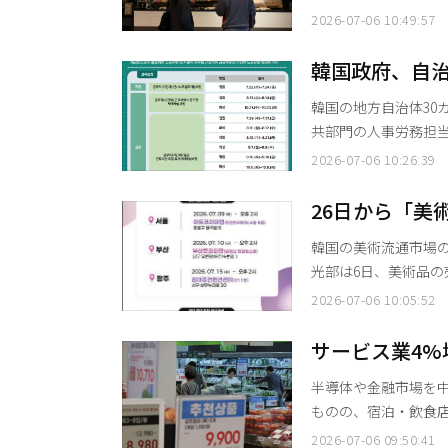
みや本格的な休暇シ
2026-07-06 10:49:57
続く映画館の客足を取り戻す狙いがある。 割
マ、メガボックス、
韓国政府、自
ジおよびアプリを通
違反を防止
韓国の地方自治体30
ボッ
共部門の人事労務担当者
と韓国雇用労働教育
2026-07-06 10:26:39
労務管理の逆量を強
した。 教育院は毎年、中央省庁や自治体の公務職（無期契約職）および期間制労働者の人
26日から「美
事労務担当者を対象に
で説明会開催
韓国の美術流通市場の透
光部は6日、美術品
を対象とした「美術サ
2026-07-06 10:05:52
導入に伴う現場の混乱
明会を開催する。 今回の制度施行により、今後韓国国内で美術関連の事業を営む場合は、
サービス業4
明感
半導体や金融市場を
ものの、宿泊・飲食
昇したことで、消費心理の回復が遅れ
2026-07-06 09:50:41