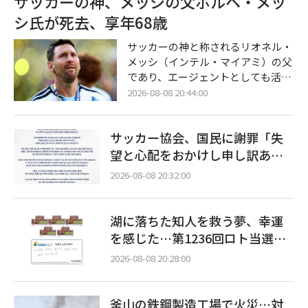
サッカーの神、メッシの父ホルヘ・メッ
っかけになった」と歓迎したが、野
シ氏が死去、享年68歳
党の国民の力は「世論に押されての
拙速な政策」と批判した。 8日、政
サッカーの神と称されるリオネル・
治界によると、李大統領は前日、最
メッシ（インテル・マイアミ）の父
近政府が発表した税制改編案に含ま
であり、エージェントとしても活動
れる「個人総合資産管理口座」（IS
していたホルヘ・メッシ氏が68歳で
2026-08-08 20:44:00
A）改編および「株価抑制防止法
亡くなった。 アルゼンチンのメディ
案」を全面的に再検討するよう指示
ア「インフォバエ」によると、ホル
した。
サッカー協会、国民に謝罪「失
ヘ・メッシ氏は現地時間の7日午後1
0時にアルゼンチン・ロサリオの病
望と心配をおかけし申し訳あり
院で亡くなった。彼は長い間、病気
ません」
2026-08-08 20:32:00
と闘っていたとされる。 ホルヘ・メ
ッシ氏は、息子メッシが世界的なサ
ッカー選手に成長する過程で重要な
湖に落ちた知人を救う夢、幸運
役割を果たした。メッシがニュウェ
を感じた…第1236回ロト当選番
ルズ・オールドボーイズのユースチ
号に注目
ームでプレーしていた際、成長ホル
2026-08-08 20:28:00
モン治療が必
釜山の鉄鋼製造工場で火災…対