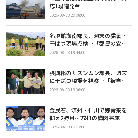
応1段階発令
2026-08-08 20:08:00
名現館海南郡長、週末の猛暑・
干ばつ現場点検…「郡民の安全
最優先」
2026-08-08 19:44:00
張興郡のサスンムン郡長、週末
に干ばつ現場を視察…「被害最
小化に全力」
2026-08-08 19:36:00
金民石、済州・仁川で鄭靑來を
抑え2勝目…2対1の構図完成
2026-08-08 19:12:00