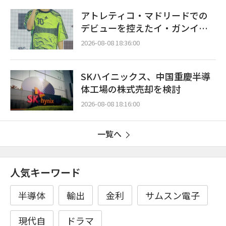
アトレティコ・マドリードでの
デビューを控えたイ・ガンイ
ン…「能力の120%を注ぎ込む」
2026-08-08 18:36:00
SKハイニックス、中国重慶半導
体工場の株式売却を検討
2026-08-08 18:16:00
一覧へ
人気キーワード
半導体
輸出
金利
サムスン電子
現代自
ドラマ