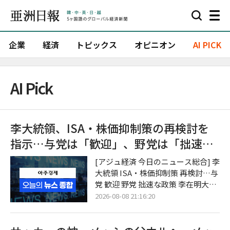
企業
経済
トピックス
オピニオン
AI PICK
AI Pick
李大統領、ISA・株価抑制策の再検討を
指示…与党は「歓迎」、野党は「拙速な
政策」と批判
[アジュ経済 今日のニュース総合] 李
大統領 ISA・株価抑制策 再検討…与
党 歓迎 野党 拙速な政策 李在明大統
領は、政府の個人総合資産管理口座
2026-08-08 21:16:20
（ISA）改編案といわゆる「株価抑
制防止法案」の再検討を指示した。
与党の共に民主党は「問題を正すき