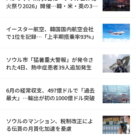
火祭り2026」開催…韓・米・英の3カ
国が参加
イースター航空、韓国国内航空会社
で1位を記録…「上半期搭乗率93%」
ソウル市「猛暑重大警報」が発令さ
れた4日、熱中症患者39人追加発生
6月の経常収支、497億ドルで「過去
最大」…輸出が初の1000億ドル突破
ソウルのマンション、税制改正によ
る伝貰の月貰化加速を憂慮