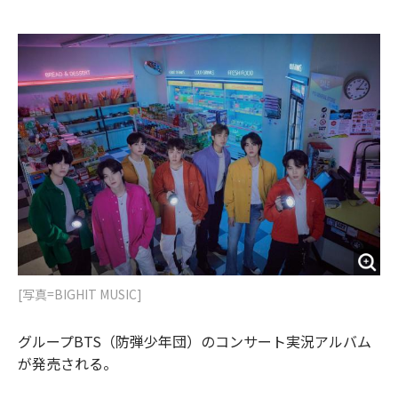
e
t
m
m
b
t
o
i
o
e
u
n
o
r
t
k
[写真=BIGHIT MUSIC]
グループBTS（防弾少年団）のコンサート実況アルバム
が発売される。