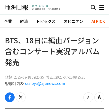
企業
経済
トピックス
オピニオン
AI PICK
BTS、18日に編曲バージョン
含むコンサート実況アルバム
発売
登録 : 2025-07-18 09:25:35
修正 : 2025-07-18 09:25:35
양정미 기자
ssaleya@ajunews.com
f
t
z
Z
a
w
o
o
c
i
o
o