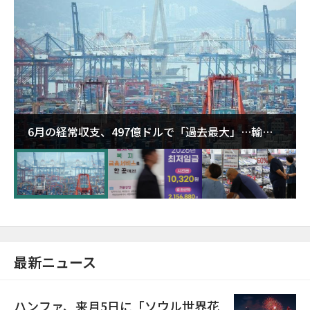
6月の経常収支、497億ドルで「過去最大」…輸出
が初の1000億ドル突破
最新ニュース
ハンファ、来月5日に「ソウル世界花