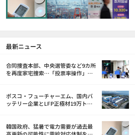
に需給対応体制を点検
最新ニュース
合同捜査本部、中央選管委など9カ所
を再度家宅捜索…「投票率操作」の
資料を確保
ポスコ・フューチャーエム、国内バ
ッテリー企業とLFP正極材19万トン
の供給契約を締結
韓国政府、猛暑で電力需要が過去最
高更新の可能性に需給対応体制を点