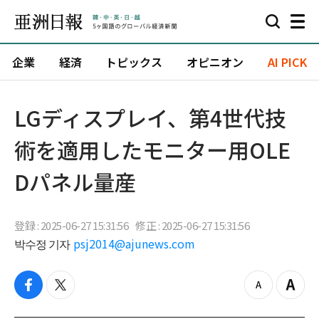
企業
経済
トピックス
オピニオン
AI PICK
LGディスプレイ、第4世代技
術を適用したモニター用OLE
Dパネル量産
登録 : 2025-06-27 15:31:56
修正 : 2025-06-27 15:31:56
박수정 기자
psj2014@ajunews.com
f
t
z
Z
a
w
o
o
c
i
o
o