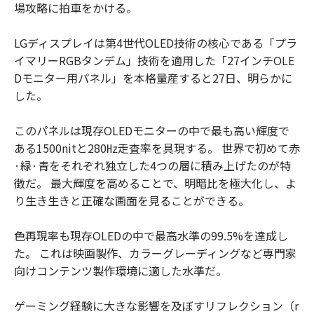
場攻略に拍車をかける。
LGディスプレイは第4世代OLED技術の核心である「プラ
イマリーRGBタンデム」技術を適用した「27インチOLE
Dモニター用パネル」を本格量産すると27日、明らかに
した。
このパネルは現存OLEDモニターの中で最も高い輝度で
ある1500nitと280㎐走査率を具現する。 世界で初めて赤
·緑·青をそれぞれ独立した4つの層に積み上げたのが特
徴だ。 最大輝度を高めることで、明暗比を極大化し、よ
り生き生きと正確な画面を見ることができる。
色再現率も現存OLEDの中で最高水準の99.5%を達成し
た。 これは映画製作、カラーグレーディングなど専門家
向けコンテンツ製作環境に適した水準だ。
ゲーミング経験に大きな影響を及ぼすリフレクション（r