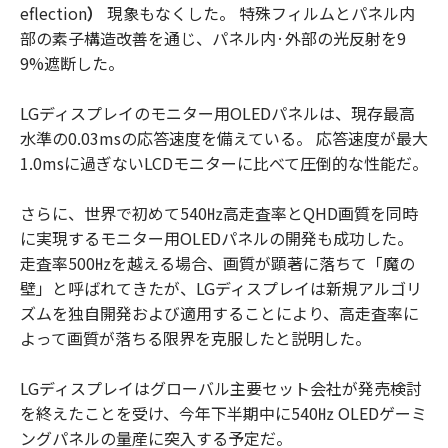
eflection
）
現象もなくした。 特殊フィルムとパネル内
部の素子構造改善を通じ、パネル内·外部の光反射を9
9%遮断した。
LGディスプレイのモニター用OLEDパネルは、現存最高
水準の0.03msの応答速度を備えている。 応答速度が最大
1.0msに過ぎないLCDモニターに比べて圧倒的な性能だ。
さらに、世界で初めて540㎐高走査率とQHD画質を同時
に実現するモニター用OLEDパネルの開発も成功した。
走査率500㎐を越える場合、画質が顕著に落ちて「魔の
壁」と呼ばれてきたが、LGディスプレイは新規アルゴリ
ズムを独自開発および適用することにより、高走査率に
よって画質が落ちる限界を克服したと説明した。
LGディスプレイはグローバル主要セット会社が発売検討
を終えたことを受け、今年下半期中に540㎐ OLEDゲーミ
ングパネルの量産に突入する予定だ。