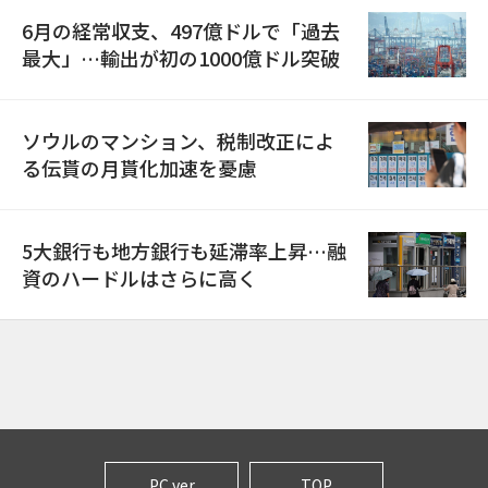
6月の経常収支、497億ドルで「過去
最大」…輸出が初の1000億ドル突破
ソウルのマンション、税制改正によ
る伝貰の月貰化加速を憂慮
5大銀行も地方銀行も延滞率上昇…融
資のハードルはさらに高く
PC ver
TOP