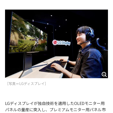
e
t
m
m
b
t
o
i
o
e
u
n
o
r
t
k
［写真＝LGディスプレイ］
LGディスプレイが独自技術を適用したOLEDモニター用
パネルの量産に突入し、プレミアムモニター用パネル市