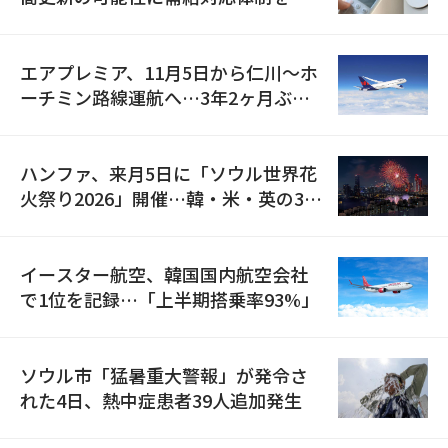
検
エアプレミア、11月5日から仁川〜ホ
ーチミン路線運航へ…3年2ヶ月ぶり
の再開
ハンファ、来月5日に「ソウル世界花
火祭り2026」開催…韓・米・英の3カ
国が参加
イースター航空、韓国国内航空会社
で1位を記録…「上半期搭乗率93%」
ソウル市「猛暑重大警報」が発令さ
れた4日、熱中症患者39人追加発生