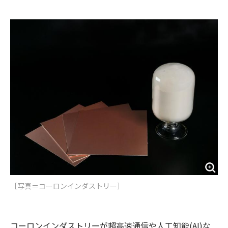
e
t
m
m
b
t
o
i
o
e
u
n
o
r
t
k
［写真＝コーロンインダストリー］
コーロンインダストリーが超高速通信や人工知能(AI)な