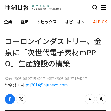
企業
経済
トピックス
オピニオン
AI PICK
コーロンインダストリー、金
泉に「次世代電子素材mPP
O」生産施設の構築
登録 : 2025-06-27 15:42:17
修正 : 2025-06-27 15:42:17
박수정 기자
psj2014@ajunews.com
f
t
z
Z
a
w
o
o
c
i
o
o