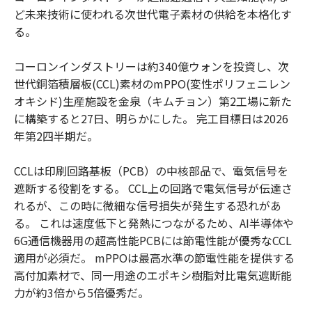
ど未来技術に使われる次世代電子素材の供給を本格化す
る。
コーロンインダストリーは約340億ウォンを投資し、次
世代銅箔積層板(CCL)素材のmPPO(変性ポリフェニレン
オキシド)生産施設を金泉（キムチョン）第2工場に新た
に構築すると27日、明らかにした。 完工目標日は2026
年第2四半期だ。
CCLは印刷回路基板（PCB）の中核部品で、電気信号を
遮断する役割をする。 CCL上の回路で電気信号が伝達さ
れるが、この時に微細な信号損失が発生する恐れがあ
る。 これは速度低下と発熱につながるため、AI半導体や
6G通信機器用の超高性能PCBには節電性能が優秀なCCL
適用が必須だ。 mPPOは最高水準の節電性能を提供する
高付加素材で、同一用途のエポキシ樹脂対比電気遮断能
力が約3倍から5倍優秀だ。