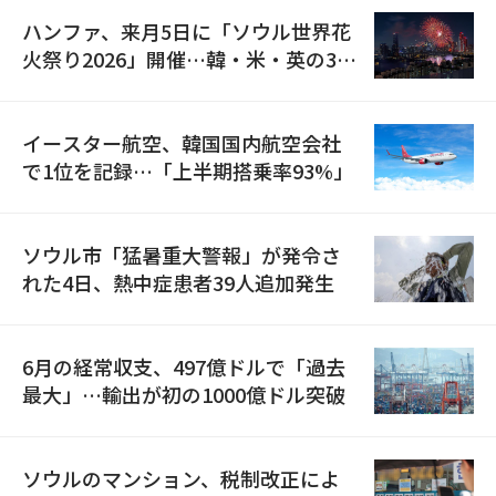
ハンファ、来月5日に「ソウル世界花
火祭り2026」開催…韓・米・英の3カ
国が参加
イースター航空、韓国国内航空会社
で1位を記録…「上半期搭乗率93%」
ソウル市「猛暑重大警報」が発令さ
れた4日、熱中症患者39人追加発生
6月の経常収支、497億ドルで「過去
最大」…輸出が初の1000億ドル突破
ソウルのマンション、税制改正によ