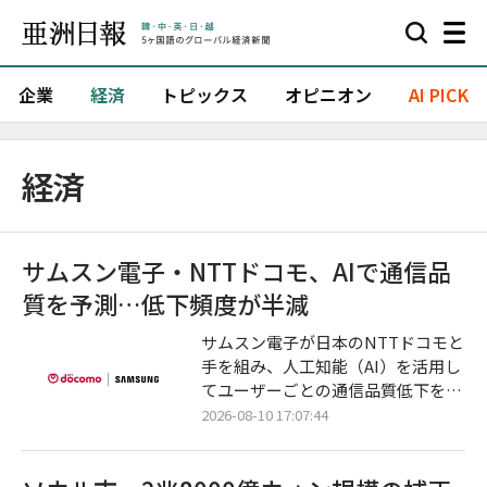
企業
経済
トピックス
オピニオン
AI PICK
経済
サムスン電子・NTTドコモ、AIで通信品
質を予測…低下頻度が半減
サムスン電子が日本のNTTドコモと
手を組み、人工知能（AI）を活用し
てユーザーごとの通信品質低下を事
前に予測し、ネットワークを自動調
2026-08-10 17:07:44
整する技術の実証に成功した。基地
局の運営にAIを融合させる「AI-RA
N」技術を実際の商用網データで試