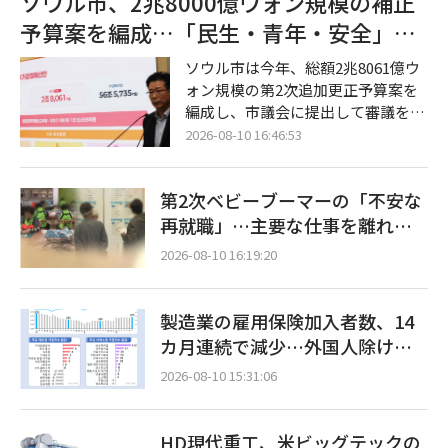
ソウル市、2兆8000億ウォン規模の補正
験した結果、品質低下の発生頻度を
予算案を編成…「民生・青年・安全」に
半分近く削減することに成功。次世
8100億ウォンを集中投資
代の第6世代（6G）通信ネットワー
ソウル市は今年、総額2兆8061億ウ
クの主導権争いに向けた歩みも加速
ォン規模の第2次追加更正予算案を
している。 サムスン電子は10日、N
編成し、市議会に提出して審議を要
TTドコモと共同開発したAI-RAN基
請したと10日付の記者説明会で発表
2026-08-10 16:46:53
盤の「ユーザー最適化通信品質向上
した。民選第9期の発足後初となる
技術」の検証に成功したと発表し
今回の補正予算は、景気回復の恩恵
た。 両社
第2次ベビーブーマーの「不安な
が実感しにくい脆弱層の支援と未来
成長動力の確保に主眼が置かれてい
再就職」…主要な仕事を離れた
る。 今回の補正予算案が原案通り可
後、臨時職が2倍近くに急増
2026-08-10 16:19:20
決されれば、ソウル市の今年の総予
算は56兆5735億ウォン規模に拡大す
る。全体の3分の2に相当する1兆869
製造業の雇用保険加入者数、14
8億ウォン（66.6%）は、前年度の
カ月連続で減少…外国人除けば1
決算に伴う法定義務経費および自治
万5000人減
体・教育庁への支援、各種基金の積
2026-08-10 15:31:06
立に充て
HD現代重工、米ビッグテックの