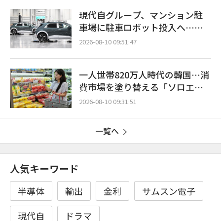
現代自グループ、マンション駐
車場に駐車ロボット投入へ…共
同住宅での運用安定・効率性を
2026-08-10 09:51:47
検証
一人世帯820万人時代の韓国…消
費市場を塗り替える「ソロエコ
ノミー」の波
2026-08-10 09:31:51
一覧へ
人気キーワード
半導体
輸出
金利
サムスン電子
現代自
ドラマ