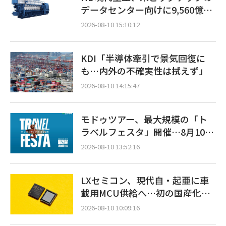
データセンター向けに9,560億ウ
ォン規模の発電設備を受注…
2026-08-10 15:10:12
「過去最大」
KDI「半導体牽引で景気回復に
も…内外の不確実性は拭えず」
2026-08-10 14:15:47
モドゥツアー、最大規模の「ト
ラベルフェスタ」開催…8月10日
～9月11日
2026-08-10 13:52:16
LXセミコン、現代自・起亜に車
載用MCU供給へ…初の国産化の
結実
2026-08-10 10:09:16