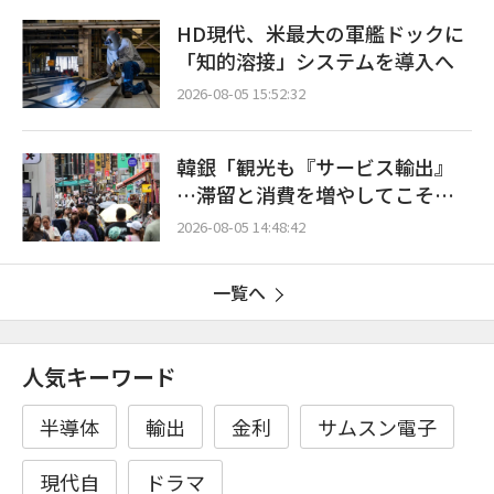
HD現代、米最大の軍艦ドックに
「知的溶接」システムを導入へ
2026-08-05 15:52:32
韓銀「観光も『サービス輸出』
…滞留と消費を増やしてこそ成
長効果」
2026-08-05 14:48:42
一覧へ
人気キーワード
半導体
輸出
金利
サムスン電子
現代自
ドラマ