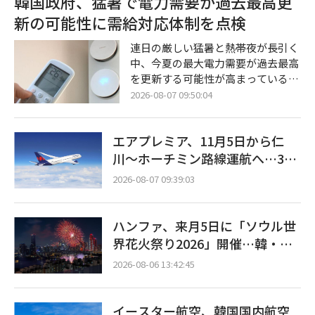
韓国政府、猛暑で電力需要が過去最高更
蔵システム（ESS）の爆発的な需要
新の可能性に需給対応体制を点検
に先手を打って対応するために締結
されたものである。ポスコ・フュー
連日の厳しい猛暑と熱帯夜が長引く
チャーエムは来年から2032年までの
中、今夏の最大電力需要が過去最高
6年間、19万トン以上のLFP用正極
を更新する可能性が高まっている。
材を同バッテリー企業に供給する予
韓国政府は、夏季休暇の消化後に産
2026-08-07 09:50:04
定だ。両社は今後、具体的な条件に
業界の操業が正常化する時期に合わ
ついての詳細な協議を進め、第3四
せ、発電・送変電設備および追加の
半期中に正式契
エアプレミア、11月5日から仁
予備資源の確保状況について集中的
な点検に乗り出した。 気候エネルギ
川〜ホーチミン路線運航へ…3年
ー環境部は7日午前、全羅南道羅州
2ヶ月ぶりの再開
2026-08-07 09:39:03
市（ナジュシ）の電力取引所本館に
て、キム・ソンファン長官の主宰に
よる「夏季電力需給点検会議」を開
ハンファ、来月5日に「ソウル世
催すると明らかにした。 今回の会議
界花火祭り2026」開催…韓・
は、北太平洋高気圧とチベット高気
米・英の3カ国が参加
圧の複合的な影響により全国的な猛
2026-08-06 13:42:45
イースター航空、韓国国内航空