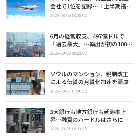
会社で1位を記録…「上半期搭乗
率93%」
2026-08-06 13:28:02
6月の経常収支、497億ドルで
「過去最大」…輸出が初の1000
億ドル突破
2026-08-06 09:23:08
ソウルのマンション、税制改正
による伝貰の月貰化加速を憂慮
2026-08-05 17:30:52
5大銀行も地方銀行も延滞率上
昇…融資のハードルはさらに高
く
2026-08-05 16:33:49