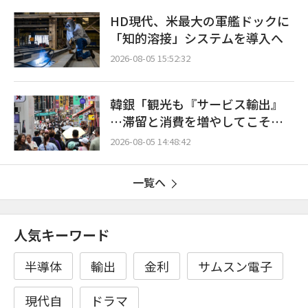
HD現代、米最大の軍艦ドックに
「知的溶接」システムを導入へ
2026-08-05 15:52:32
韓銀「観光も『サービス輸出』
…滞留と消費を増やしてこそ成
長効果」
2026-08-05 14:48:42
一覧へ
人気キーワード
半導体
輸出
金利
サムスン電子
現代自
ドラマ