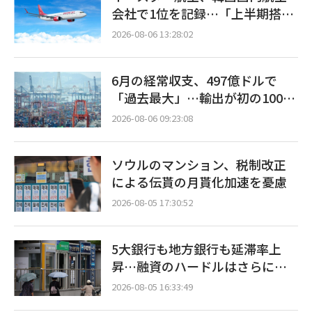
会社で1位を記録…「上半期搭乗
率93%」
2026-08-06 13:28:02
6月の経常収支、497億ドルで
「過去最大」…輸出が初の1000
億ドル突破
2026-08-06 09:23:08
ソウルのマンション、税制改正
による伝貰の月貰化加速を憂慮
2026-08-05 17:30:52
5大銀行も地方銀行も延滞率上
昇…融資のハードルはさらに高
く
2026-08-05 16:33:49