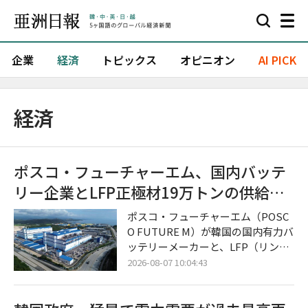
企業
経済
トピックス
オピニオン
AI PICK
経済
ポスコ・フューチャーエム、国内バッテ
リー企業とLFP正極材19万トンの供給契
約を締結
ポスコ・フューチャーエム（POSC
O FUTURE M）が韓国の国内有力バ
ッテリーメーカーと、LFP（リン酸
鉄リチウム）用正極材の大規模な長
2026-08-07 10:04:43
期供給に合意し、本格的なLFP正極
材事業の拡大に乗り出した。 今回の
合意は、北米におけるエネルギー貯