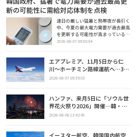
韓国政府、猛暑で電力需要が過去最高更
蔵システム（ESS）の爆発的な需要
新の可能性に需給対応体制を点検
に先手を打って対応するために締結
されたものである。ポスコ・フュー
連日の厳しい猛暑と熱帯夜が長引く
チャーエムは来年から2032年までの
中、今夏の最大電力需要が過去最高
6年間、19万トン以上のLFP用正極
を更新する可能性が高まっている。
材を同バッテリー企業に供給する予
韓国政府は、夏季休暇の消化後に産
2026-08-07 09:50:04
定だ。両社は今後、具体的な条件に
業界の操業が正常化する時期に合わ
ついての詳細な協議を進め、第3四
せ、発電・送変電設備および追加の
半期中に正式契
エアプレミア、11月5日から仁
予備資源の確保状況について集中的
な点検に乗り出した。 気候エネルギ
川〜ホーチミン路線運航へ…3年
ー環境部は7日午前、全羅南道羅州
2ヶ月ぶりの再開
2026-08-07 09:39:03
市（ナジュシ）の電力取引所本館に
て、キム・ソンファン長官の主宰に
よる「夏季電力需給点検会議」を開
ハンファ、来月5日に「ソウル世
催すると明らかにした。 今回の会議
界花火祭り2026」開催…韓・
は、北太平洋高気圧とチベット高気
米・英の3カ国が参加
圧の複合的な影響により全国的な猛
2026-08-06 13:42:45
イースター航空、韓国国内航空