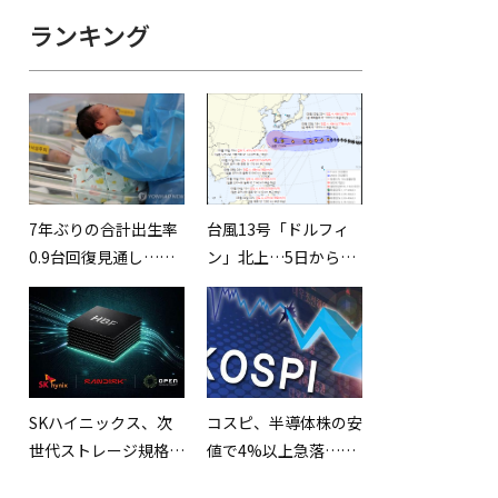
ランキング
7年ぶりの合計出生率
台風13号「ドルフィ
0.9台回復見通し…進
ン」北上…5日から7
む高齢化構造への懸念
日頃にかけて影響が大
は拭えず
きくなる見込み
SKハイニックス、次
コスピ、半導体株の安
世代ストレージ規格
値で4%以上急落…
「HBF」を初公開…世
6,516.27で引け