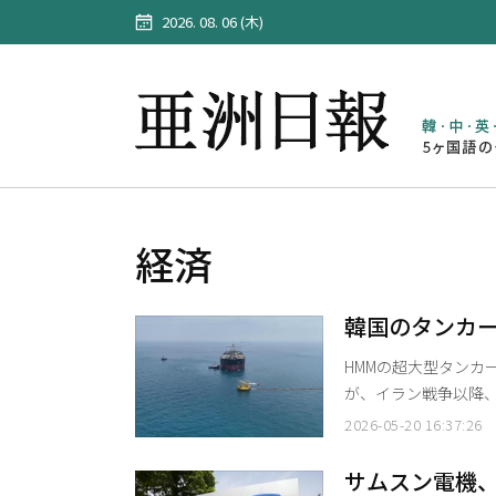
2026. 08. 06 (木)
経済
韓国のタンカー
を積んで蔚山
HMMの超大型タンカー（
が、イラン戦争以降
る。 20日、海運業界によると、ユニバーサル・ウィナー号は原油200万バレルを積み、同日
2026-05-20 16:37:26
イランが承認した航路で
に蔚山（ウルサン）港
サムスン電機、