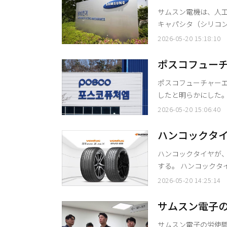
サムスン電機は、人工
キャパシタ（シリコン
の攻略に拍車をかける。 サムスン電機は20日、グローバルな大手企業を対象に
2026-05-20 15:18:10
ウォン規模のシリコン
日から2028年12月31日までの2年間であ
ポスコフュー
ジンとして育成して
グローバル競
ポスコフューチャーエム
したと明らかにした
段に高く、充填速度も速い。 ポスコフューチャーエムが開発した
2026-05-20 15:06:40
鉛系負極材料に比べ
常、黒鉛系負極材と
ハンコックタイ
リコン負極材の混合比
ハンコックタイヤが、
80%以上
する。 ハンコックタイヤは20日、同モデルの韓国国内および欧州での販売分に、フラッグ
シップタイヤブランド
2026-05-20 14:25:14
供給すると明らかにした。 アウディとの緊密な技術協力を基に、新型Q7
たタイヤを開発した。
サムスン電子の
イヤの「ベンタス S1 
入…会社側の
サムスン電子の労使間