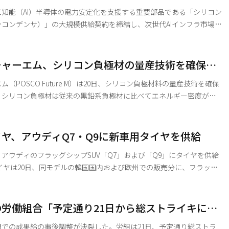
給されると伝えられている。 趙顕（チョ・ヒョン）外交部長官はこの日、国会外交統一
知能（AI）半導体の電力安定化を支援する重要部品である「シリコン
コンデンサ）」の大規模供給契約を締結し、次世代AIインフラ市場へ
約1兆5千億
キャパシタ供給契約を締結したと公示した。契約期間は2027年1月1
る。 今回の契約は、サムスン電機が新たな成長エン
チャーエム、シリコン負極材の量産技術を確保…
きたシリコンキャパシタ事業で得た初の大規模供給成果である
争力↑
（POSCO Future M）は20日、シリコン負極材料の量産技術を確保
。シリコン負極材は従来の黒鉛系負極材に比べてエネルギー密度が格
シリコン負極材料は、黒
て4倍以上のエネルギーを蓄えることができる。シリコン負極材は通
混合されてバッテリーに使用されるが、ポスコフューチャーエムはシ
ヤ、アウディQ7・Q9に新車用タイヤを供給
率を20%以上に高めたテストでも、充放電1000回後に初期容量の
アウディのフラッグシップSUV「Q7」および「Q9」にタイヤを供給
「ベンタス（VENTUS）」のSUV専用超高性能タイヤ2種を新車用に
とQ9に最適化され
20インチから23インチの規格のスーパースポーツオールシーズンタ
労働組合「予定通り21日から総ストライキに突
エボ Z AS X」、SUV専用の超高性能タイヤ「ベンタス エボ SUV」など
拒否により事後調整が終了」
での成果給の事後調整が決裂した。労組は21日、予定通り総ストラ