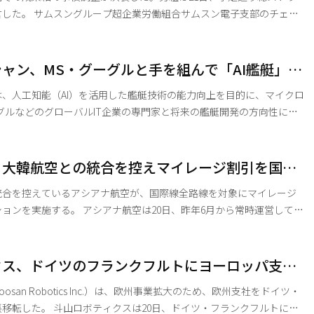
ムスン電子支部のチェ・
、声明を発表し、「労働組合は事後調整の3日間、誠実に取り組み、接
最善を尽くした」とし、「中央労働委員会が提示した調整案に労働組
最終的な決断を下せなかった」と主張した。 声明によると、労
ャン、MS・グーグルと手を組んで「AI艦艇」開
頃に中労委の調整案に同意の意向を示したが、会社側は拒否の立場を
、人工知能（AI）を活用した艦艇技術の能力向上を目的に、マイクロ
グルなどのグローバルIT企業の専門家と将来の艦艇開発の方向性につ
洋防衛の将来の成長動力確保の観点から、AI技術を活用した未来の艦艇
数の企業や大学とも研究動向を共有した。 ハンファオーシャン
日）ソウル中区のハンファビルディングで「第4回次世代スマート艦艇技
、大韓航空との統合を控えマイレージ割引を国際
、スマート艦艇技術と将来の海洋防衛産業の研究開発方向について
大
統合を控えているアシアナ航空が、国際線全路線を対象にマイレージ
航空は20日、昨年6月から常時運営してい
割引プロモーション「マイレージ・ナウ」を、本日から国際線全路線
モーションでは、米州・欧州などの長距
ル、東南アジア・日本・中国を含む中・短距離路線で最大5,000〜
クス、ドイツのフランクフルトにヨーロッパ支社
8,000マイルまで割引特典が提供される。 アシアナ航空のホームページとモバイルアプ
san Robotics Inc.）は、欧州事業拡大のため、欧州支社をドイツ・
日、ドイツ・フランクフルトに欧