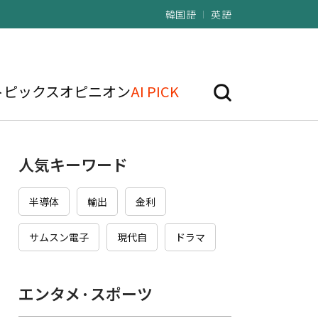
韓国語
英語
トピックス
オピニオン
AI PICK
人気キーワード
半導体
輸出
金利
サムスン電子
現代自
ドラマ
エンタメ·スポーツ