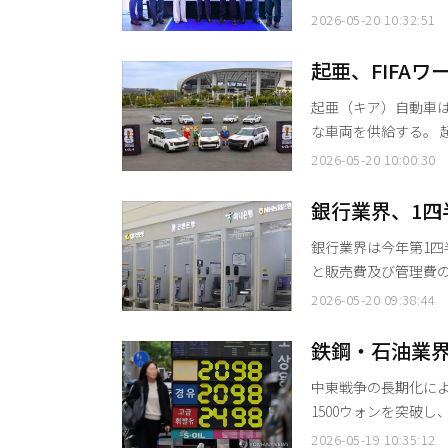
州支社の開所式を開
2026-05-20 10:32:51
存および潜在顧客、ロボ
ティクスは2024年
起亜、FIFA
ション（SI）企業や
パートナーと
起亜（キア）自動車は
な車両を供給する。 起亜は20日、米ロサンゼルス・スタジアムで車両引き渡し式を行っ
た。６月11日（現地時
2026-05-20 10:00:30
車両を支援することが主旨だ。 運営に使用される車両は、カ
ト、スポーティジ、K
銀行業界、1四
する主要車両を軸に
価証券の評価損
銀行業界は今年第1
と販売費及び管理費の増加の影
表した「2026年第
2026-05-20 09:38:44
純利益は6兆7000億
ン）減少した。 一般銀行の純利益は4兆3000億ウォンで、1.6％（1000億ウォン）増加し
鉄鋼・石油業
た。市中銀行は0.6
中東戦争の長期化に
1500ウォンを突破し
界によると、1400
2026-05-19 10:35:12