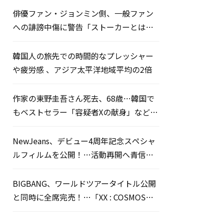
俳優ファン・ジョンミン側、一般ファン
への誹謗中傷に警告「ストーカーとは無
関係」
韓国人の旅先での時間的なプレッシャー
や疲労感 、アジア太平洋地域平均の2倍
作家の東野圭吾さん死去、68歳…韓国で
もベストセラー「容疑者Xの献身」など多
数の名作
NewJeans、デビュー4周年記念スペシャ
ルフィルムを公開！…活動再開へ青信号
か
BIGBANG、ワールドツアータイトル公開
と同時に全席完売！…「XX : COSMOS」
一般販売開始7分でソールドアウト