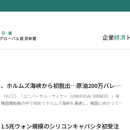
企業
経済
、ホルムズ海峡から初脱出…原油200万バレル
港に入港予定
VLCC）「ユニバーサル・ウィナー（UNIVERSAL WINNER）」号
、韓国籍船舶の中で初めてホルムズ海峡を通過し、韓国に向かってい
あるイラン南部のララック島付近の海域を通過している。 来月8日
に入港する予定で、積み込まれた原油200万バレルはSKエナジーに供
1.5兆ウォン規模のシリコンキャパシタ初受注