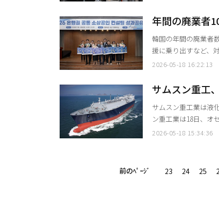
性について懸念が広が
を突破し、5月も高為
年間の廃業者1
東戦争前の2月26日には
業者向けコン
韓国の年間の廃業者数
上
援に乗り出すなど、対策に取り組んでいる。
ル中区の銀行会館で
2026-05-18 16:22:13
有会』において、「
で景気変動やコスト
サムスン重工、
サムスン重工業は液化
ン重工業は18日、オセ
注したと明らかにした。 サムスン重工業は今月に入ってLNG浮体式貯蔵
2026-05-18 15:34:36
（LNG-FSRU）1
た。LNG運搬船分野
た。 サムスン重工業の関係者は「中東発の地政学的な不安が続く中で、エネルギー安全保
前のﾍﾟｰｼﾞ
23
24
25
障とサプライ