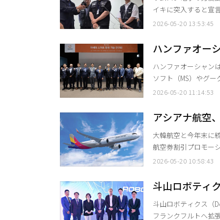
イキに突入すると宣言した。 サムスングループ超企業労働組合サ
スンホ委員長は20日
2026-05-20 13:53:45
点を見つけるために
合は同意したが、会社側が
ハンファオーシ
組は19日午後10時
発に拍車
ハンファオーシャンは
ソフト（MS）やグー
いて議論した。K-海
2026-05-20 11:14:53
設計などについて、国内有
は20日、前日（19
アシアナ航空
術研究会」を開催し
線全路線に拡
大韓航空と今年末に
航空券割引プロモーションを実施する。 アシアナ
るマイレージ航空券
2026-05-20 10:58:43
に拡大して運用すると明らかにした。 今回のプロ
離路線で最大1万マイ
斗山ロボティ
を拡張移転
斗山ロボティクス（Doo
フランクフルトへ拡張移転した。 斗山ロボティクスは20