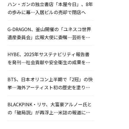
ハン・ガンの独立書店「本屋今日」、8年
の歩みに幕…入居ビルの売却で閉店へ
G-DRAGON、釜山開催の「ユネスコ世界
遺産委員会」広報大使に委嘱…芸術を通
じた平和のメッセージを発信
HYBE、2025年サステナビリティ報告書
を発刊…社会貢献や安全衛生の成果を公
開
BTS、日本オリコン上半期で「2冠」の快
挙…海外アーティスト初の歴史を塗り替
える
BLACKPINK・リサ、大富豪アルノー氏と
の「破局説」が再浮上…米誌の報道にフ
ァン騒然