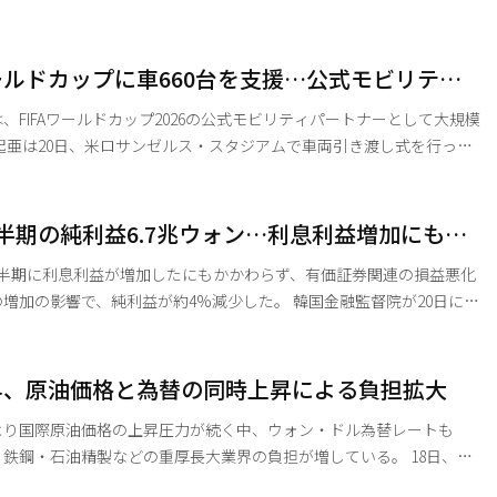
催したと明らかにした。イベントには、欧州内の主要パートナーや既
ット関連協会、現地メディアなど200人余りが参加した。 斗山ロボ
にドイツ、フランス、オランダなど欧州主要国のシステムインテグレー
ワールドカップに車660台を支援…公式モビリティ
ディーラーとパートナーシップを構築し、欧州支社を設立した。
してのスポーツマーケティング強化へ
、FIFAワールドカップ2026の公式モビリティパートナーとして大規模
間）から7月19日まで開催されるFIFAワールドカップに、合計660台の
ニバル、テルライド、ソレン
4、ニロ、ソネットなどであり、多様で革新的なラインアップを代表
半期の純利益6.7兆ウォン…利息利益増加にも有
、未来志向のモビリティソリューションを提供することを目指して
失に3.9%減少
四半期に利息利益が増加したにもかかわらず、有価証券関連の損益悪化
響で、純利益が約4%減少した。 韓国金融監督院が20日に発
1四半期の国内銀行営業実績（暫定）」によると、国内銀行の第1四半期
ウォンを記録し、前年同期（6兆9000億ウォン）比で3.9％（3000億ウォ
界、原油価格と為替の同時上昇による負担拡大
％（200億ウォン）減少したが、インターネット銀行と地方銀行はそれ
より国際原油価格の上昇圧力が続く中、ウォン・ドル為替レートも
、鉄鋼・石油精製などの重厚長大業界の負担が増している。 18日、業
ウォンを超えて1500ウォン台の為替レートがニューノーマルになる可能