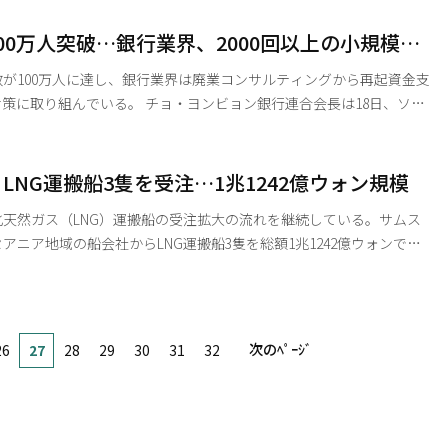
っている。3月には、金融危機以降約17年ぶりに取引中に1500ウォン
替の流れが続いている。特に西テキサス産原油（WTI）の価格は、中
00万人突破…銀行業界、2000回以上の小規模事
1バレルあたり65.21ドルだったが、5月15日の終値で105.41ドルまで
サルティング実施
が100万人に達し、銀行業界は廃業コンサルティングから再起資金支
 チョ・ヨンビョン銀行連合会長は18日、ソウ
開催された『銀行業界共同小規模事業者コンサルティング事業成果共
銀行の大切な顧客である小規模事業者は、民生経済の最も身近な現場
負担に直接向き合っている」とし、廃業・再起のプロセスを積極的に
LNG運搬船3隻を受注…1兆1242億ウォン規模
支援すると明らかにした。 韓国内の20行は2025年から創業・廃業の小規模事業者コンサ
天然ガス（LNG）運搬船の受注拡大の流れを継続している。サムス
アニア地域の船会社からLNG運搬船3隻を総額1兆1242億ウォンで受
・再気化設備
隻とLNG運搬船5隻など、合計6隻、2兆3595億ウォン規模の受注を記録し
では、上半期が終わる前に昨年の年間受注実績である11隻を上回っ
次のﾍﾟｰｼﾞ
26
27
28
29
30
31
32