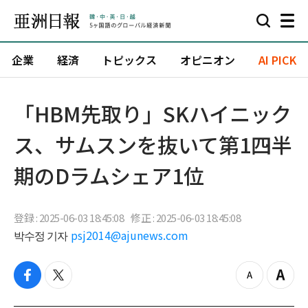
企業
経済
トピックス
オピニオン
AI PICK
「HBM先取り」SKハイニック
ス、サムスンを抜いて第1四半
期のDラムシェア1位
登録 : 2025-06-03 18:45:08
修正 : 2025-06-03 18:45:08
박수정 기자
psj2014@ajunews.com
f
t
z
Z
a
w
o
o
c
i
o
o