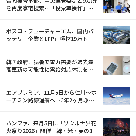
合同捜査本部、中央選管委など9カ所
を再度家宅捜索…「投票率操作」の
資料を確保
ポスコ・フューチャーエム、国内バ
ッテリー企業とLFP正極材19万トン
の供給契約を締結
韓国政府、猛暑で電力需要が過去最
高更新の可能性に需給対応体制を点
検
エアプレミア、11月5日から仁川〜ホ
ーチミン路線運航へ…3年2ヶ月ぶり
の再開
ハンファ、来月5日に「ソウル世界花
火祭り2026」開催…韓・米・英の3カ