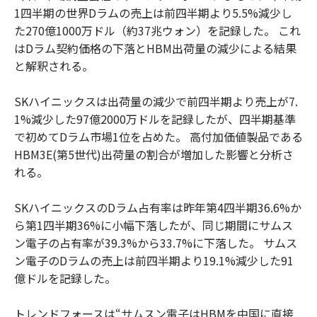
1四半期の世界Dラムの売上は前四半期より5.5%減少し
た270億1000万ドル（約37兆ウォン）を記録した。 これ
はDラム契約価格の下落とHBM出荷量の減少による結果
と解釈される。
SKハイニックスは出荷量の減少で前四半期より売上が7.
1%減少した97億2000万ドルを記録したが、四半期基準
で初めてDラム市場1位を占めた。 高付加価値製品である
HBM3E(第5世代)出荷量の割合が増加した影響と分析さ
れる。
SKハイニックスのDラム占有率は昨年第4四半期36.6%か
ら第1四半期36%に小幅下落したが、同じ期間にサムス
ン電子の占有率が39.3%から33.7%に下落した。 サムス
ン電子のDラムの売上は前四半期より19.1%減少した91
億ドルを記録した。
トレンドフォースは“サムスン電子はHBMを中国に直接