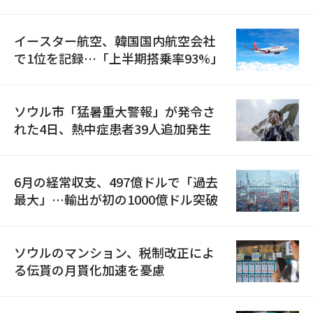
国が参加
イースター航空、韓国国内航空会社
で1位を記録…「上半期搭乗率93%」
ソウル市「猛暑重大警報」が発令さ
れた4日、熱中症患者39人追加発生
6月の経常収支、497億ドルで「過去
最大」…輸出が初の1000億ドル突破
ソウルのマンション、税制改正によ
る伝貰の月貰化加速を憂慮