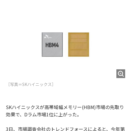
e
t
m
m
b
t
o
i
o
e
u
n
o
r
t
k
［写真＝SKハイニックス］
SKハイニックスが高帯域幅メモリー(HBM)市場の先取り
効果で、Dラム市場1位に上がった。
3日、市場調査会社のトレンドフォースによると、今年第