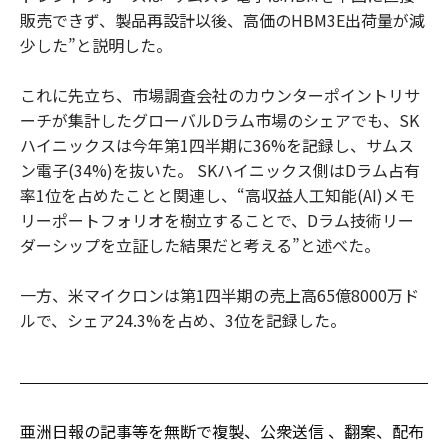
販売できず、製品再設計以後、高価のHBM3E出荷量が減
少した”と説明した。
これに先立ち、市場調査会社のカウンターポイントリサ
ーチが集計したグローバルDラム市場のシェアでも、SK
ハイニックスは今年第1四半期に36%を記録し、サムス
ン電子(34%)を抜いた。 SKハイニックス側はDラム占有
率1位を占めたことと関連し、“高収益人工知能(AI)メモ
リーポートフォリオを樹立することで、Dラム技術リー
ダーシップを立証した結果だと考える”と述べた。
一方、米マイクロンは第1四半期の売上高65億8000万ド
ルで、シェア24.3%を占め、3位を記録した。
亜洲日報の記事等を無断で複製、公衆送信 、翻案、配布