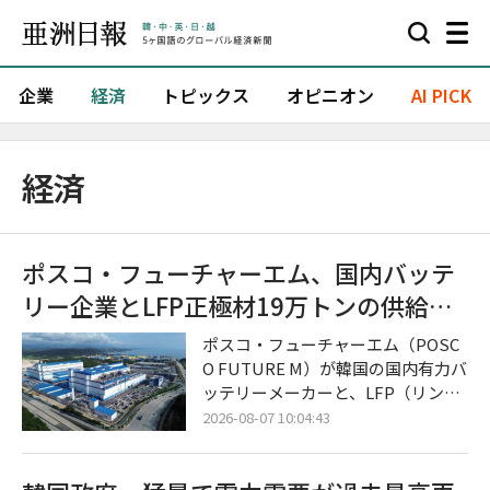
企業
経済
トピックス
オピニオン
AI PICK
経済
ポスコ・フューチャーエム、国内バッテ
リー企業とLFP正極材19万トンの供給契
約を締結
ポスコ・フューチャーエム（POSC
O FUTURE M）が韓国の国内有力バ
ッテリーメーカーと、LFP（リン酸
鉄リチウム）用正極材の大規模な長
2026-08-07 10:04:43
期供給に合意し、本格的なLFP正極
材事業の拡大に乗り出した。 今回の
合意は、北米におけるエネルギー貯