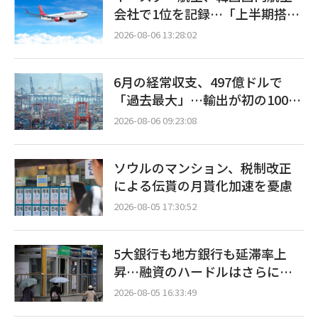
会社で1位を記録…「上半期搭乗
率93%」
2026-08-06 13:28:02
6月の経常収支、497億ドルで
「過去最大」…輸出が初の1000
億ドル突破
2026-08-06 09:23:08
ソウルのマンション、税制改正
による伝貰の月貰化加速を憂慮
2026-08-05 17:30:52
5大銀行も地方銀行も延滞率上
昇…融資のハードルはさらに高
く
2026-08-05 16:33:49