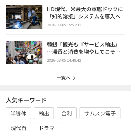
HD現代、米最大の軍艦ドックに
「知的溶接」システムを導入へ
2026-08-05 15:52:32
韓銀「観光も『サービス輸出』
…滞留と消費を増やしてこそ成
長効果」
2026-08-05 14:48:42
一覧へ
人気キーワード
半導体
輸出
金利
サムスン電子
現代自
ドラマ