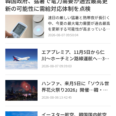
韓国政府、猛暑で電力需要が過去最高更
蔵システム（ESS）の爆発的な需要
新の可能性に需給対応体制を点検
に先手を打って対応するために締結
されたものである。ポスコ・フュー
連日の厳しい猛暑と熱帯夜が長引く
チャーエムは来年から2032年までの
中、今夏の最大電力需要が過去最高
6年間、19万トン以上のLFP用正極
を更新する可能性が高まっている。
材を同バッテリー企業に供給する予
韓国政府は、夏季休暇の消化後に産
2026-08-07 09:50:04
定だ。両社は今後、具体的な条件に
業界の操業が正常化する時期に合わ
ついての詳細な協議を進め、第3四
せ、発電・送変電設備および追加の
半期中に正式契
エアプレミア、11月5日から仁
予備資源の確保状況について集中的
な点検に乗り出した。 気候エネルギ
川〜ホーチミン路線運航へ…3年
ー環境部は7日午前、全羅南道羅州
2ヶ月ぶりの再開
2026-08-07 09:39:03
市（ナジュシ）の電力取引所本館に
て、キム・ソンファン長官の主宰に
よる「夏季電力需給点検会議」を開
ハンファ、来月5日に「ソウル世
催すると明らかにした。 今回の会議
界花火祭り2026」開催…韓・
は、北太平洋高気圧とチベット高気
米・英の3カ国が参加
圧の複合的な影響により全国的な猛
2026-08-06 13:42:45
イースター航空、韓国国内航空