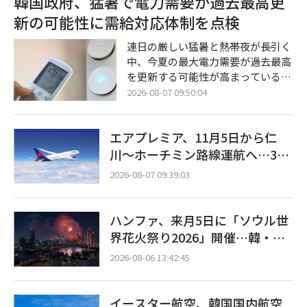
韓国政府、猛暑で電力需要が過去最高更
蔵システム（ESS）の爆発的な需要
新の可能性に需給対応体制を点検
に先手を打って対応するために締結
されたものである。ポスコ・フュー
連日の厳しい猛暑と熱帯夜が長引く
チャーエムは来年から2032年までの
中、今夏の最大電力需要が過去最高
6年間、19万トン以上のLFP用正極
を更新する可能性が高まっている。
材を同バッテリー企業に供給する予
韓国政府は、夏季休暇の消化後に産
2026-08-07 09:50:04
定だ。両社は今後、具体的な条件に
業界の操業が正常化する時期に合わ
ついての詳細な協議を進め、第3四
せ、発電・送変電設備および追加の
半期中に正式契
エアプレミア、11月5日から仁
予備資源の確保状況について集中的
な点検に乗り出した。 気候エネルギ
川〜ホーチミン路線運航へ…3年
ー環境部は7日午前、全羅南道羅州
2ヶ月ぶりの再開
2026-08-07 09:39:03
市（ナジュシ）の電力取引所本館に
て、キム・ソンファン長官の主宰に
よる「夏季電力需給点検会議」を開
ハンファ、来月5日に「ソウル世
催すると明らかにした。 今回の会議
界花火祭り2026」開催…韓・
は、北太平洋高気圧とチベット高気
米・英の3カ国が参加
圧の複合的な影響により全国的な猛
2026-08-06 13:42:45
イースター航空、韓国国内航空