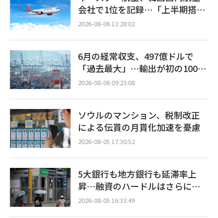
会社で1位を記録…「上半期搭乗
率93%」
2026-08-06 13:28:02
6月の経常収支、497億ドルで
「過去最大」…輸出が初の1000
億ドル突破
2026-08-06 09:23:08
ソウルのマンション、税制改正
による伝貰の月貰化加速を憂慮
2026-08-05 17:30:52
5大銀行も地方銀行も延滞率上
昇…融資のハードルはさらに高
く
2026-08-05 16:33:49