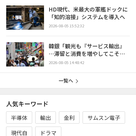
HD現代、米最大の軍艦ドックに
「知的溶接」システムを導入へ
2026-08-05 15:52:32
韓銀「観光も『サービス輸出』
…滞留と消費を増やしてこそ成
長効果」
2026-08-05 14:48:42
一覧へ
人気キーワード
半導体
輸出
金利
サムスン電子
現代自
ドラマ