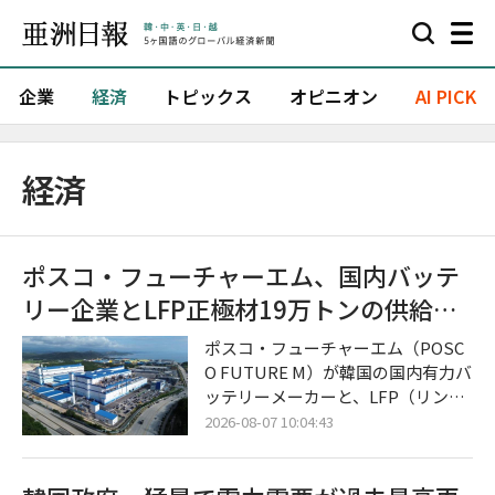
企業
経済
トピックス
オピニオン
AI PICK
経済
ポスコ・フューチャーエム、国内バッテ
リー企業とLFP正極材19万トンの供給契
約を締結
ポスコ・フューチャーエム（POSC
O FUTURE M）が韓国の国内有力バ
ッテリーメーカーと、LFP（リン酸
鉄リチウム）用正極材の大規模な長
2026-08-07 10:04:43
期供給に合意し、本格的なLFP正極
材事業の拡大に乗り出した。 今回の
合意は、北米におけるエネルギー貯