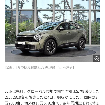
o
e
u
n
o
r
t
k
[起亜、1月の販売台数21万2819台…5.7%減少]
起亜は先月、グローバル市場で前年同期比5.7%減少した
21万2819台を販売したと4日、明らかにした。 国内は3
万7038台、海外は17万5781台で、前年同期比それぞれ1