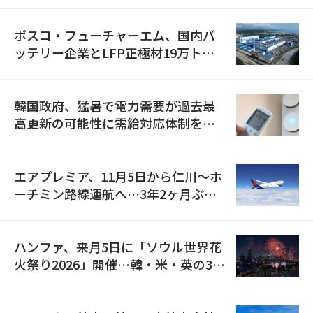
ポスコ・フューチャーエム、国内バ
ッテリー企業とLFP正極材19万トン
の供給契約を締結
韓国政府、猛暑で電力需要が過去最
高更新の可能性に需給対応体制を点
検
エアプレミア、11月5日から仁川〜ホ
ーチミン路線運航へ…3年2ヶ月ぶり
の再開
ハンファ、来月5日に「ソウル世界花
火祭り2026」開催…韓・米・英の3カ
国が参加