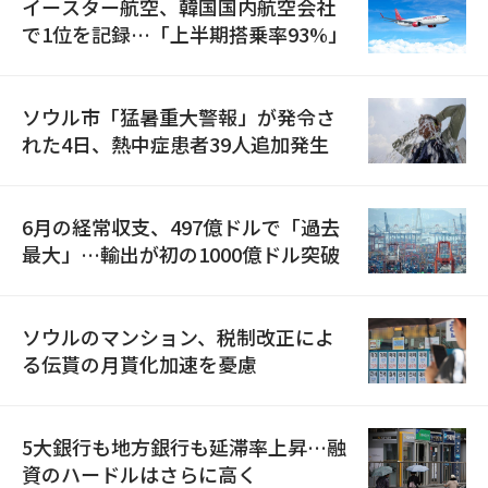
イースター航空、韓国国内航空会社
で1位を記録…「上半期搭乗率93%」
ソウル市「猛暑重大警報」が発令さ
れた4日、熱中症患者39人追加発生
6月の経常収支、497億ドルで「過去
最大」…輸出が初の1000億ドル突破
ソウルのマンション、税制改正によ
る伝貰の月貰化加速を憂慮
5大銀行も地方銀行も延滞率上昇…融
資のハードルはさらに高く