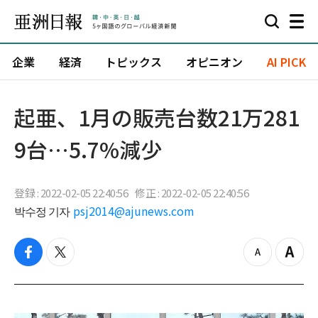
企業
経済
トピックス
オピニオン
AI PICK
起亜、1月の販売台数21万281
9台…5.7%減少
登録 : 2022-02-05 22:40:56
修正 : 2022-02-05 22:40:56
박수정 기자
psj2014@ajunews.com
f
t
z
Z
a
w
o
o
c
i
o
o
e
t
m
m
b
t
o
i