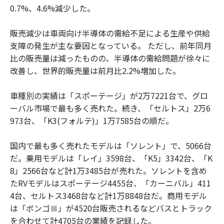
0.7%、4.6%減少した。
販売減少は車両向け半導体の需給不足による生産や供給
支障の発生が主な要因となっている。 ただし、前年同月
比の販売量は減ったものの、半導体の需給問題が徐々に
改善し、世界的販売量は前月比2.2%増加した。
車種別の実績は「スポーテージ」が2万7221台で、グロ
ーバル市場で最も多く売れた。続き、「セルトス」2万6
973台、「K3(フォルテ)」1万7585台の順だ。
国内で最も多く売れたモデルは「ソレント」で、5066台
だ。乗用モデルは「レイ」3598台、「K5」3342台、「K
8」2566台など計1万3485台が売れた。ソレントを含め
たRVモデルはスポーテージ4455台、「カーニバル」411
4台、セルトス3468台など計1万8848台だ。商用モデル
は「ボンゴⅢ」が4520台販売されるなどバスとトラック
を合わせて計4705台の業績を記録した。