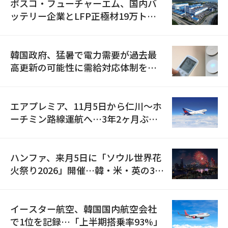
ポスコ・フューチャーエム、国内バ
ッテリー企業とLFP正極材19万トン
の供給契約を締結
韓国政府、猛暑で電力需要が過去最
高更新の可能性に需給対応体制を点
検
エアプレミア、11月5日から仁川〜ホ
ーチミン路線運航へ…3年2ヶ月ぶり
の再開
ハンファ、来月5日に「ソウル世界花
火祭り2026」開催…韓・米・英の3カ
国が参加
イースター航空、韓国国内航空会社
で1位を記録…「上半期搭乗率93%」