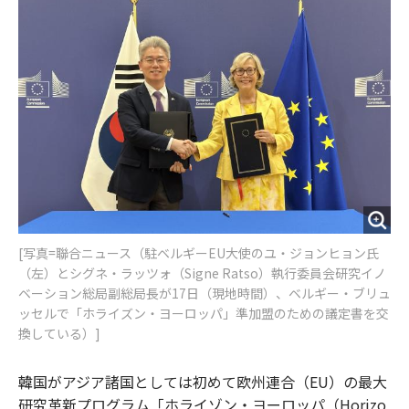
o
e
u
n
o
r
t
k
[写真=聯合ニュース（駐ベルギーEU大使のユ・ジョンヒョン氏
（左）とシグネ・ラッツォ（Signe Ratso）執行委員会研究イノ
ベーション総局副総局長が17日（現地時間）、ベルギー・ブリュ
ッセルで「ホライズン・ヨーロッパ」準加盟のための議定書を交
換している）]
韓国がアジア諸国としては初めて欧州連合（EU）の最大
研究革新プログラム「ホライゾン・ヨーロッパ（Horizo