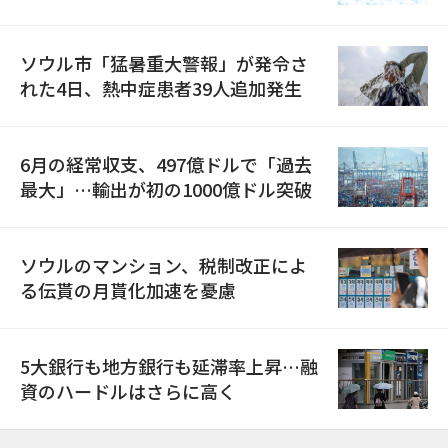
ソウル市「猛暑重大警報」が発令さ
れた4日、熱中症患者39人追加発生
6月の経常収支、497億ドルで「過去
最大」…輸出が初の1000億ドル突破
ソウルのマンション、税制改正によ
る伝貰の月貰化加速を憂慮
5大銀行も地方銀行も延滞率上昇…融
資のハードルはさらに高く