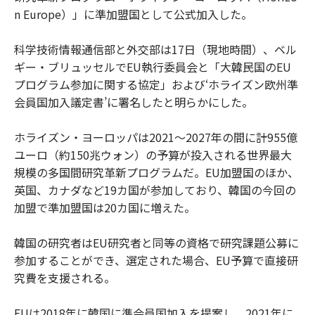
n Europe）」に準加盟国として公式加入した。
科学技術情報通信部と外交部は17日（現地時間）、ベル
ギー・ブリュッセルでEU執行委員会と「大韓民国のEU
プログラム参加に関する協定」および‘ホライズン欧州準
会員国加入議定書’に署名したと明らかにした。
ホライズン・ヨーロッパは2021～2027年の間に計955億
ユーロ（約150兆ウォン）の予算が投入される世界最大
規模の多国間研究革新プログラムだ。EU加盟国のほか、
英国、カナダなど19カ国が参加しており、韓国の今回の
加盟で準加盟国は20カ国に増えた。
韓国の研究者はEU研究者と同等の資格で研究課題公募に
参加することができ、選定された場合、EU予算で直接研
究費を支援される。
EUは2018年に韓国に準会員国加入を提案し、2021年に