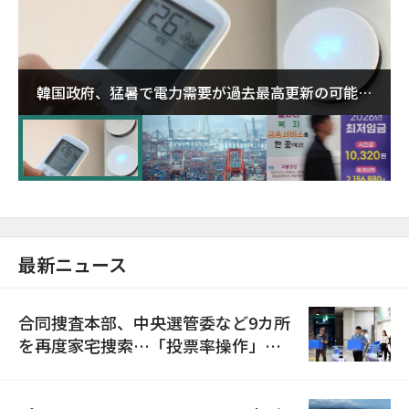
韓国政府、猛暑で電力需要が過去最高更新の可能性
に需給対応体制を点検
最新ニュース
合同捜査本部、中央選管委など9カ所
を再度家宅捜索…「投票率操作」の
資料を確保