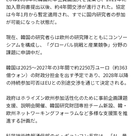
加入意向書提出以後、約4年間交渉が進行された。協定
は今年1月から暫定適用され、すでに国内研究者の参加
が可能になった状態だ。
現在、韓国の研究者らは欧州の研究陣とともにコンソー
シアムを構成し、「グローバル挑戦と産業競争」分野の
課題に申請中だ。
韓国は2025～2027年の3年間で約2250万ユーロ（約363
億ウォン）の財政分担金を出す予定であり、2028年以降
の持続参加可否はEUとの別途交渉を通じて決定される。
政府はホライズン欧州参加活性化のために事前企画課題
支援、説明会開催、韓国研究財団専担チーム新設、韓・
欧州ネットワーキングフォーラムなど多様な支援策を推
進する計画だ。
科学技術情報通信部のペ・ギョンフン長官は、「AI、量