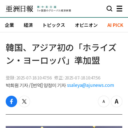
企業
経済
トピックス
オピニオン
AI PICK
韓国、アジア初の「ホライズ
ン・ヨーロッパ」準加盟
登録 : 2025-07-18 10:47:56
修正 : 2025-07-18 10:47:56
박희원 기자 / [번역] 양정미 기자
ssaleya@ajunews.com
f
t
z
Z
a
w
o
o
c
i
o
o
e
t
m
m
b
t
o
i