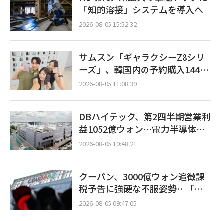
「知的溶接」システムを導入へ
2026-08-05 15:52:32
サムスン「ギャラクシーZ8シリ
ーズ」、韓国内の予約購入144万
台…「過去最多」
2026-08-05 11:08:39
DBハイテック、第2四半期営業利
益1052億ウォン…電力半導体・A
I需要増で売上高23%増
2026-08-05 10:48:21
クーパン、3000億ウォン追徴課
税予告に強硬な不服姿勢…「韓
米同盟の新たな火種」への懸念
2026-08-05 09:47:05