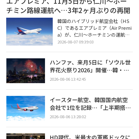
エアプレミア、11月5日から仁川〜ホー
蔵システム（ESS）の爆発的な需要
チミン路線運航へ…3年2ヶ月ぶりの再開
に先手を打って対応するために締結
されたものである。ポスコ・フュー
韓国のハイブリッド航空会社（HS
チャーエムは来年から2032年までの
C）であるエアプレミア（Air Premi
6年間、19万トン以上のLFP用正極
a）が、仁川〜ホーチミンの運航を
材を同バッテリー企業に供給する予
再開する。同社は7日、今年11月5日
2026-08-07 09:39:03
定だ。両社は今後、具体的な条件に
より同路線の運航を本格化させると
ついての詳細な協議を進め、第3四
発表した。2023年9月の運航終了以
半期中に正式契
ハンファ、来月5日に「ソウル世
来、約3年2ヶ月ぶりの復活となる。
今回の再開により、両都市間のアク
界花火祭り2026」開催…韓・
セス向上が見込まれるだけでなく、
米・英の3カ国が参加
2026-08-06 13:42:45
同社の中長期的な収益戦略にも弾み
がつくことになりそうだ。 エアプレ
ミアによると、同路線は週5回
イースター航空、韓国国内航空
（月・水・木・土・日）のスケジュ
会社で1位を記録…「上半期搭乗
ールで運航される。仁川国際空港を
率93%」
午後6時40分に出発し、現地時間の
2026-08-06 13:28:02
同日午後11
HD現代、米最大の軍艦ドックに