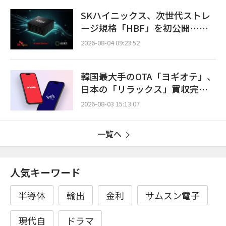
SKハイニックス、次世代ストレ
ージ規格「HBF」を初公開…世
界初375層NANDも披露
2026-08-04 09:23:52
韓国最大手のOTA「ヨギオテ」、
日本の「リラックス」買収完
了…グローバルビジネス拡大に
2026-08-03 15:13:07
拍車
一覧へ
人気キーワード
半導体
輸出
金利
サムスン電子
現代自
ドラマ