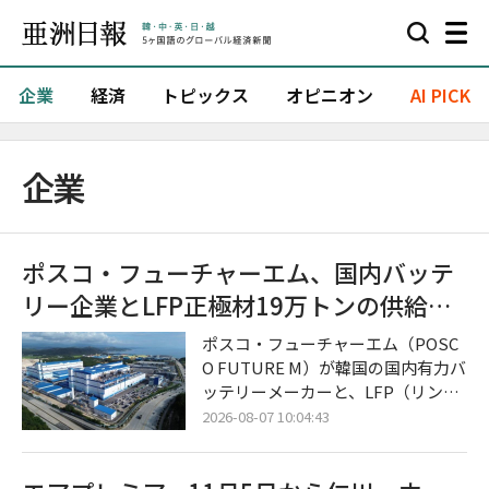
企業
経済
トピックス
オピニオン
AI PICK
企業
ポスコ・フューチャーエム、国内バッテ
リー企業とLFP正極材19万トンの供給契
約を締結
ポスコ・フューチャーエム（POSC
O FUTURE M）が韓国の国内有力バ
ッテリーメーカーと、LFP（リン酸
鉄リチウム）用正極材の大規模な長
2026-08-07 10:04:43
期供給に合意し、本格的なLFP正極
材事業の拡大に乗り出した。 今回の
合意は、北米におけるエネルギー貯