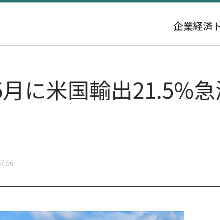
企業
経済
月に米国輸出21.5%
7:56