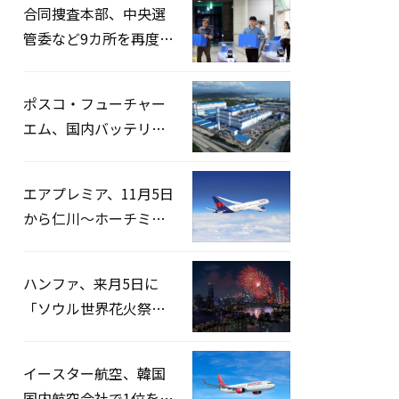
合同捜査本部、中央選
管委など9カ所を再度家
宅捜索…「投票率操
作」の資料を確保
ポスコ・フューチャー
エム、国内バッテリー
企業とLFP正極材19万ト
ンの供給契約を締結
エアプレミア、11月5日
から仁川〜ホーチミン
路線運航へ…3年2ヶ月
ぶりの再開
ハンファ、来月5日に
「ソウル世界花火祭り
2026」開催…韓・米・
英の3カ国が参加
イースター航空、韓国
国内航空会社で1位を記