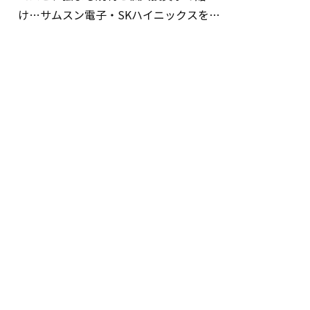
け…サムスン電子・SKハイニックスを巡
る明暗