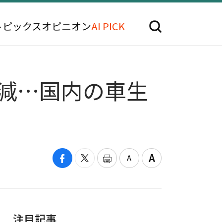
トピックス
オピニオン
AI PICK
急減…国内の車生
注目記事