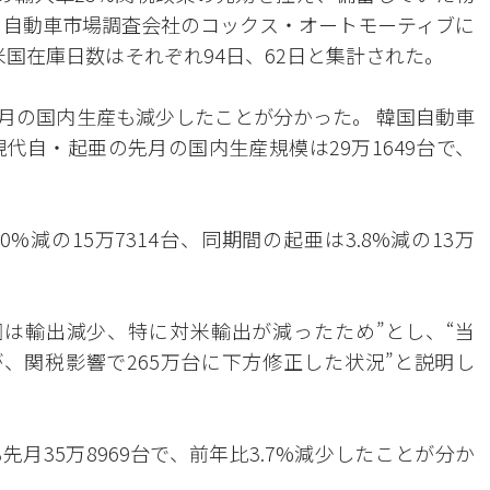
 自動車市場調査会社のコックス・オートモーティブに
国在庫日数はそれぞれ94日、62日と集計された。
月の国内生産も減少したことが分かった。 韓国自動車
現代自・起亜の先月の国内生産規模は29万1649台で、
。
%減の15万7314台、同期間の起亜は3.8%減の13万
要因は輸出減少、特に対米輸出が減ったため”とし、“当
が、関税影響で265万台に下方修正した状況”と説明し
月35万8969台で、前年比3.7%減少したことが分か