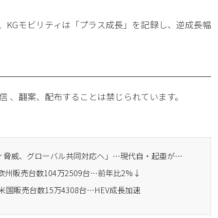
ア、KGモビリティは「プラス成長」を記録し、逆成長幅
信 、翻案、配布することは禁じられています。
· 「AI時代のセキュリティ脅威、グローバル共同対応へ」…現代自・起亜が「サイバーセキュリティ・ワーキンググループ」を発足
欧州販売台数104万2509台…前年比2%↓
米国販売台数15万4308台…HEV成長加速