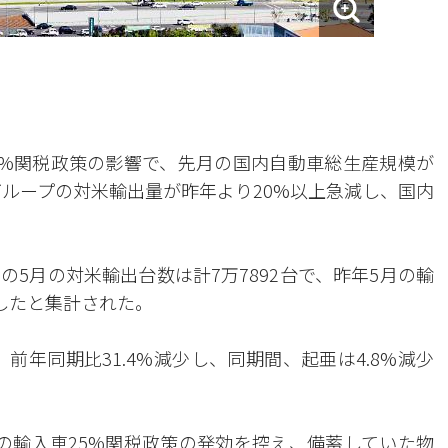
5%関税政策の影響で、先月の国内自動車総生産規模が
グループの対米輸出量が昨年より20%以上急減し、国内
の5月の対米輸出台数は計7万7892台で、昨年5月の輸
少したと集計された。
、前年同期比31.4%減少し、同期間、起亜は4.8%減少
の輸入車25%関税政策の発効を控え、備蓄していた物