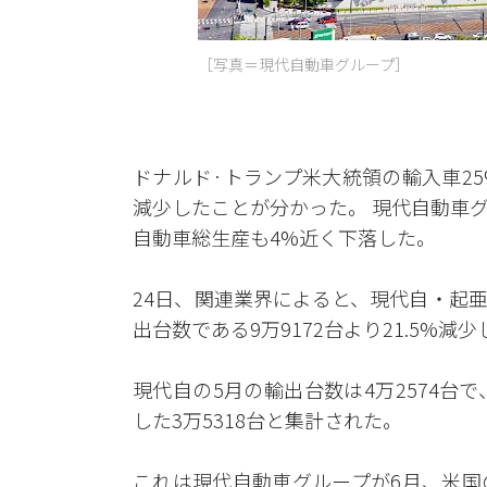
［写真＝現代自動車グループ］
ドナルド·トランプ米大統領の輸入車2
減少したことが分かった。 現代自動車
自動車総生産も4%近く下落した。
24日、関連業界によると、現代自・起亜
出台数である9万9172台より21.5%減
現代自の5月の輸出台数は4万2574台で
した3万5318台と集計された。
これは現代自動車グループが6月、米国