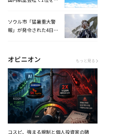
録…「上半期搭乗率
93%」
ソウル市「猛暑重大警
報」が発令された4日、
熱中症患者39人追加発
生
オピニオン
もっと見る
コスピ、強まる規制と個人投資家の賭