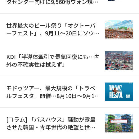
タセンター向けに9,560億ウォン規模
の発電設備を受注…「過去最大」
世界最大のビール祭り「オクトーバ
ーフェスト」、9月11〜20日にソウル
で開催
KDI「半導体牽引で景気回復にも…内
外の不確実性は拭えず」
モドゥツアー、最大規模の「トラベ
ルフェスタ」開催…8月10日～9月11
日
[コラム] 「バスハウス」騒動が露呈
させた韓国・青年世代の絶望と世代
間格差