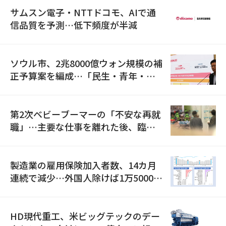
サムスン電子・NTTドコモ、AIで通
信品質を予測…低下頻度が半減
ソウル市、2兆8000億ウォン規模の補
正予算案を編成…「民生・青年・安
全」に8100億ウォンを集中投資
第2次ベビーブーマーの「不安な再就
職」…主要な仕事を離れた後、臨時
職が2倍近くに急増
製造業の雇用保険加入者数、14カ月
連続で減少…外国人除けば1万5000人
減
HD現代重工、米ビッグテックのデー