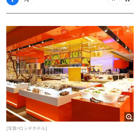
f
t
z
Z
a
w
o
o
c
i
o
o
e
t
m
m
b
t
o
i
o
e
u
n
o
r
t
k
[写真=ロッテホテル]