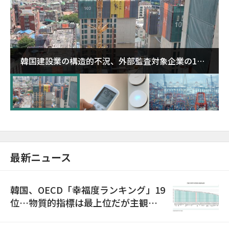
韓国建設業の構造的不況、外部監査対象企業の1割
超が「ゾンビ企業」に…5年で2.8倍増
最新ニュース
韓国、OECD「幸福度ランキング」19
位…物質的指標は最上位だが主観的
満足度は最下位