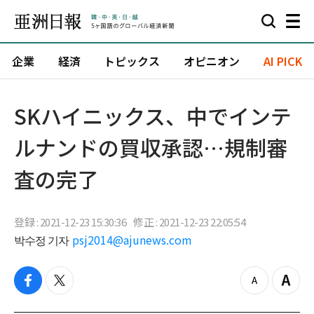
企業
経済
トピックス
オピニオン
AI PICK
SKハイニックス、中でインテ
ルナンドの買収承認…規制審
査の完了
登録 : 2021-12-23 15:30:36
修正 : 2021-12-23 22:05:54
박수정 기자
psj2014@ajunews.com
f
t
z
Z
a
w
o
o
c
i
o
o