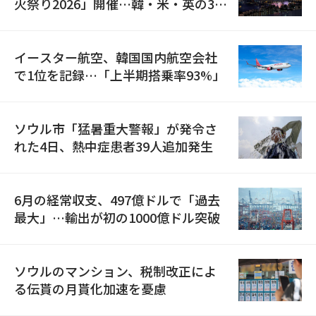
火祭り2026」開催…韓・米・英の3カ
国が参加
イースター航空、韓国国内航空会社
で1位を記録…「上半期搭乗率93%」
ソウル市「猛暑重大警報」が発令さ
れた4日、熱中症患者39人追加発生
6月の経常収支、497億ドルで「過去
最大」…輸出が初の1000億ドル突破
ソウルのマンション、税制改正によ
る伝貰の月貰化加速を憂慮