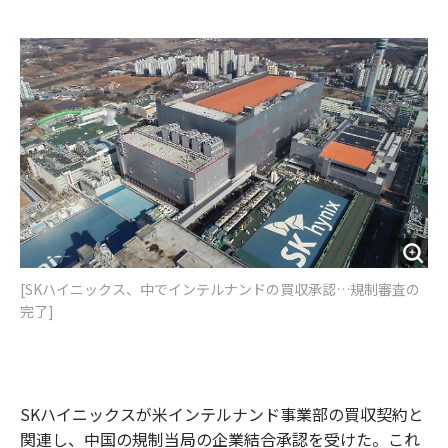
e
t
m
m
b
t
o
i
o
e
u
n
o
r
t
k
[SKハイニックス、中でインテルナンドの買収承認…規制審査の
完了]
SKハイニックスが米インテルナンド事業部の買収契約と
関連し、中国の規制当局の企業結合承認を受けた。これ