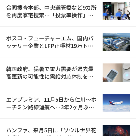
合同捜査本部、中央選管委など9カ所
を再度家宅捜索…「投票率操作」の
資料を確保
ポスコ・フューチャーエム、国内バ
ッテリー企業とLFP正極材19万トン
の供給契約を締結
韓国政府、猛暑で電力需要が過去最
高更新の可能性に需給対応体制を点
検
エアプレミア、11月5日から仁川〜ホ
ーチミン路線運航へ…3年2ヶ月ぶり
の再開
ハンファ、来月5日に「ソウル世界花