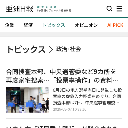
企業
経済
トピックス
オピニオン
AI PICK
トピックス
政治·社会
合同捜査本部、中央選管委など9カ所を
再度家宅捜索…「投票率操作」の資料を
確保
6月3日の地方選挙当日に発生した投
票率の虚偽入力疑惑をめぐり、合同
捜査本部は7日、中央選挙管理委員
会および地方選管委に対する追加の
2026-08-07 10:33:16
強制捜査に着手した。 合同捜査本部
は同日、中央選挙管理委員会をはじ
め、ソウル市、京畿道、忠清北道の