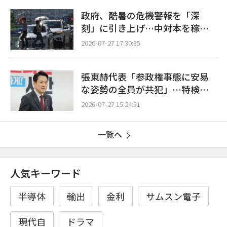
政府、酷暑の危機警報を「深
刻」に引き上げ…中対本を稼働
し総力対応
2026-07-27 17:30:35
張東赫代表「参政権事態に安易
な姿勢の全員が共犯」…特検の
早期発足促す
2026-07-27 15:24:51
一覧へ
人気キーワード
半導体
輸出
金利
サムスン電子
現代自
ドラマ