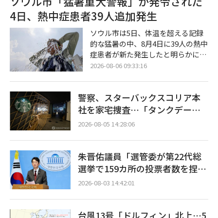
ソウル市「猛暑重大警報」が発令された
各広域選管委、および金浦市、義王
4日、熱中症患者39人追加発生
市、鎮川郡、瑞草区、江南区の各基
礎自治体選管委など合計9カ所に対
ソウル市は5日、体温を超える記録
する家宅捜査を行っている。今回の
的な猛暑の中、8月4日に39人の熱中
強制捜査は、投票率の操作疑惑に関
症患者が新た発生したと明らかにし
連する追加証拠を迅速に確保するた
た。これは今年に入って最大の増加
2026-08-06 09:33:16
めの措置であるという。 合同捜査本
幅となり、市当局は警戒を強めてい
部は、中央選管委が全国の市・道選
る。一方、全国的な猛暑と乾燥を受
管
警察、スターバックスコリア本
け、消防庁も同日午後、火災危険警
報を最高レベルに引き上げた。 ソウ
社を家宅捜査…「タンクデー」
ル市によると、4日午前11時頃に
イベント巡り侮辱容疑
2026-08-05 14:28:06
「猛暑重大警報」が発令された中、
この日だけで39人の熱中症患者が追
加で確認された。 猛暑重大警報 、
朱晋佑議員「選管委が第22代総
一日の最高体感温度が38度以上、ま
選挙で159カ所の投票者数を捏
たは最高温度が39度以上の状態が一
造」
日以上継続すると予想される場合に
2026-08-03 14:42:01
発令
台風13号「ドルフィン」北上…5