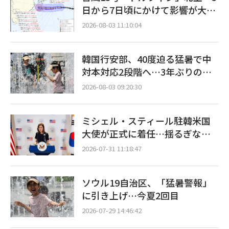
日から7日頃にかけて影響が大き
くなる見込み
2026-08-03 11:10:04
韓国行安部、40度迫る猛暑で中
対本対応2段階へ…3年ぶりの非
常態勢
2026-08-03 09:20:30
ミシェル・スティール駐韓米国
大使が正式に着任…揺るぎない
韓米同盟の強化を表明
2026-07-31 11:18:47
ソウル19自治区、「猛暑警報」
に引き上げ…今夏2回目
2026-07-29 14:46:42