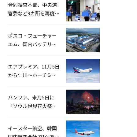
合同捜査本部、中央選
管委など9カ所を再度家
宅捜索…「投票率操
作」の資料を確保
ポスコ・フューチャー
エム、国内バッテリー
企業とLFP正極材19万ト
ンの供給契約を締結
エアプレミア、11月5日
から仁川〜ホーチミン
路線運航へ…3年2ヶ月
ぶりの再開
ハンファ、来月5日に
「ソウル世界花火祭り
2026」開催…韓・米・
英の3カ国が参加
イースター航空、韓国
国内航空会社で1位を記