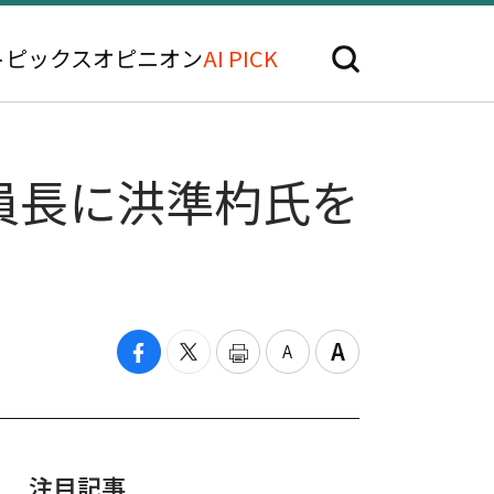
トピックス
オピニオン
AI PICK
員長に洪準杓氏を
注目記事