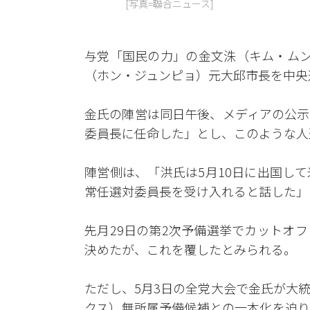
[写真=聯合ニュース]
与党「国民の力」の金文洙（キム・ムン
（ホン・ジュンピョ）元大邱市長を中央
金氏の陣営は同日午後、メディアの公示
委員長に任命した」とし、このような人
陣営側は、「洪氏は5月10日に出国し
常任選対委員長を受け入れると話した」
先月29日の第2次予備選挙でカットオ
決めたが、これを覆したとみられる。
ただし、5月3日の全党大会で金氏が大
クス）無所属予備候補との一本化を迫り