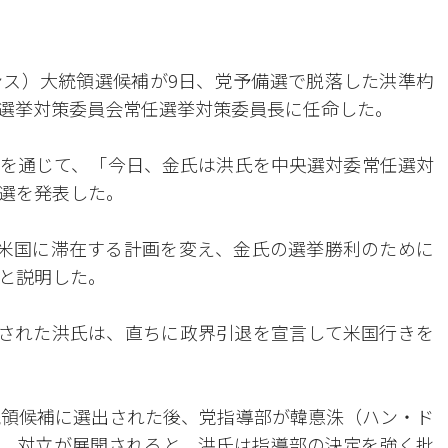
ス）大統領選候補が9日、党予備選で脱落した洪準杓
選挙対策委員会常任選挙対策委員長に任命した。
を通じて、「今日、金氏は洪氏を中央選対委常任選対
選を発表した。
て米国に滞在する計画を変え、金氏の選挙勝利のために
と説明した。
フされた洪氏は、直ちに政界引退を宣言して米国行きを
統領候補に選出された後、党指導部が韓悳洙（ハン・ド
、対立が展開されると、洪氏は指導部の決定を強く批