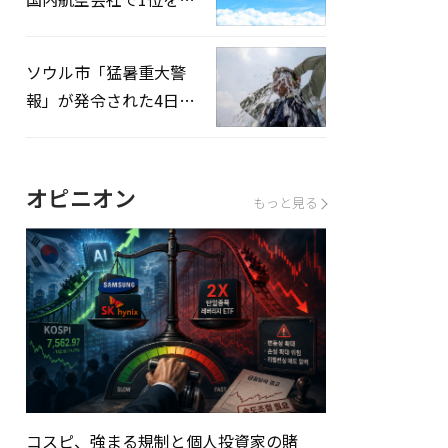
録…「上半期搭乗率
93%」
ソウル市「猛暑重大警
報」が発令された4日、
熱中症患者39人追加発
生
オピニオン
もっと見る
コスピ、強まる規制と個人投資家の賭