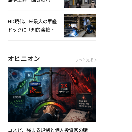
ドルはさらに高く
HD現代、米最大の軍艦
ドックに「知的溶接」
システムを導入へ
オピニオン
もっと見る
コスピ、強まる規制と個人投資家の賭