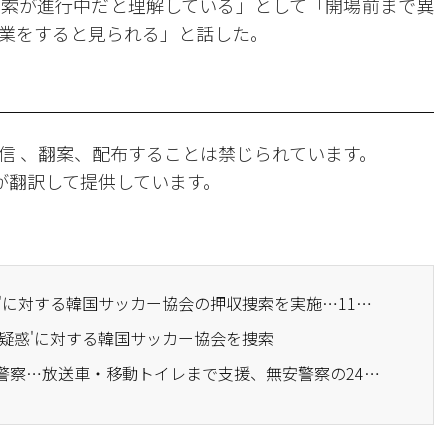
索が進行中だと理解している」として「開場前まで異
業をすると見られる」と話した。
信 、翻案、配布することは禁じられています。
Iが翻訳して提供しています。
· 警察、'洪明甫選任疑惑'に対する韓国サッカー協会の押収捜索を実施…11時間で終了
命疑惑'に対する韓国サッカー協会を捜索
· 停電時にも住民を守る警察…放送車・移動トイレまで支援、無安警察の24時間現場対応