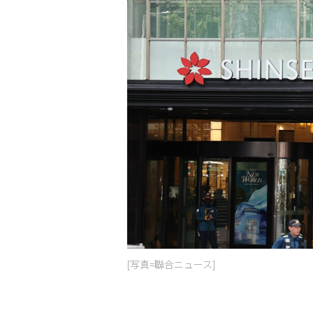
[写真=聯合ニュース]