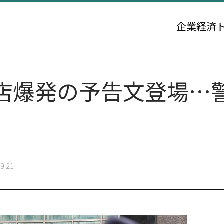
企業
経済
店爆発の予告文登場…
9:21