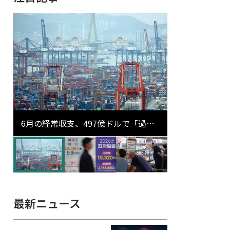
6月の経常収支、497億ドルで「過去
最大」…輸出が初の1000億ドル突破
最新ニュース