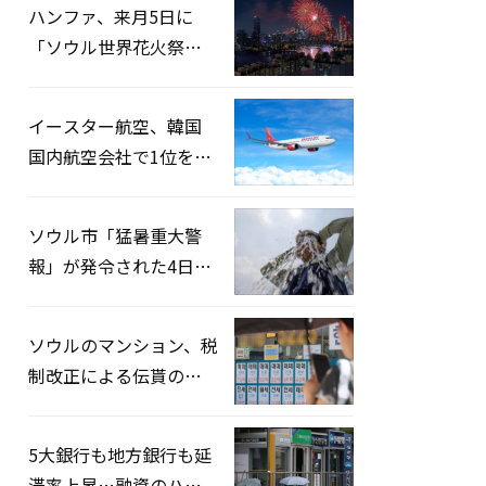
ハンファ、来月5日に
「ソウル世界花火祭り
2026」開催…韓・米・
英の3カ国が参加
イースター航空、韓国
国内航空会社で1位を記
録…「上半期搭乗率
93%」
ソウル市「猛暑重大警
報」が発令された4日、
熱中症患者39人追加発
生
ソウルのマンション、税
制改正による伝貰の月
貰化加速を憂慮
5大銀行も地方銀行も延
滞率上昇…融資のハー