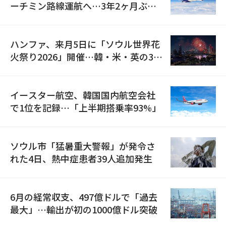
ーチミン路線運航へ…3年2ヶ月ぶり
の再開
ハンファ、来月5日に「ソウル世界花
火祭り2026」開催…韓・米・英の3カ
国が参加
イースター航空、韓国国内航空会社
で1位を記録…「上半期搭乗率93%」
ソウル市「猛暑重大警報」が発令さ
れた4日、熱中症患者39人追加発生
6月の経常収支、497億ドルで「過去
最大」…輸出が初の1000億ドル突破