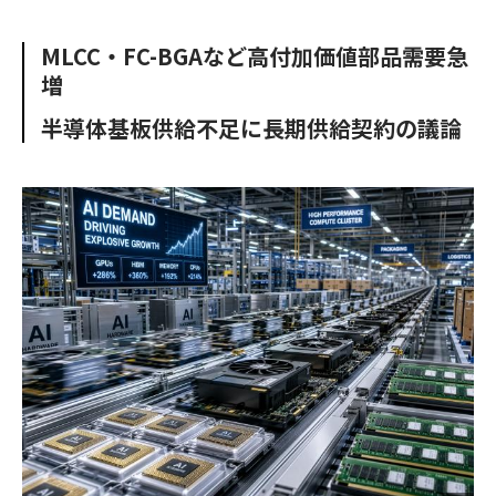
e
t
m
m
b
t
o
i
MLCC・FC-BGAなど高付加価値部品需要急
o
e
u
n
増
o
r
t
k
半導体基板供給不足に長期供給契約の議論