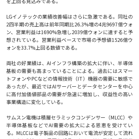
を上回る見込みである。
LGイノテックの業績改善幅はさらに急激である。同社の
2四半期の売上高は前年同期比26.3%増の4兆9697億ウォ
ン、営業利益は1690%急増し2039億ウォンに達すると予
想されている。営業利益ベースで市場の予想値1526億ウ
ォンを33.7%上回る数値である。
両社の好業績は、AIインフラ構築の拡大に伴い、半導体
基板の需要も高まっていることによる。過去にはスマー
トフォンやPCなどの情報技術（IT）機器の需要に敏感で
あったが、最近ではAIサーバーとデータセンターを中心
に高付加価値部品の需要が急速に増加し、収益性の高い
事業構造に変化している。
サムスン電機は積層セラミックコンデンサー（MLCC）や
半導体基板などでAI需要の拡大による恩恵を受けてい
る。MLCCは電子製品の回路において電流が安定して流れ