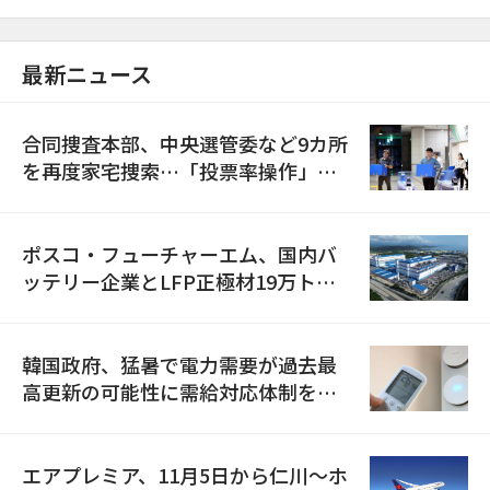
最新ニュース
合同捜査本部、中央選管委など9カ所
を再度家宅捜索…「投票率操作」の
資料を確保
ポスコ・フューチャーエム、国内バ
ッテリー企業とLFP正極材19万トン
の供給契約を締結
韓国政府、猛暑で電力需要が過去最
高更新の可能性に需給対応体制を点
検
エアプレミア、11月5日から仁川〜ホ