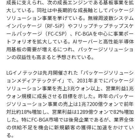
成長に支えられ、次の成長エンジンである基板事業を拡
大している。同社は中長期的な成長軸としてパッケージ
ソリューション事業を挙げている。無線周波数システム
インパッケージ（RF-SiP）やフリップチップチップスケ
ールパッケージ（FC-CSP）、FC-BGAを中心に事業ポー
トフォリオを拡大している。AIサーバーと高性能半導体
用基板の需要が増えるにつれ、パッケージソリューショ
ンの収益性も高まると予想されている。
LGイノテックは先月開催された「パッケージソリューシ
ョンメディアテックデイ」で、2031年までにパッケージ
ソリューション事業を売上3兆ウォン以上、営業利益1兆
ウォン規模に成長させる目標を示した。昨年のパッケー
ジソリューション事業の売上は1兆7200億ウォンで前年
対比約18%増加し、営業利益は1289億ウォンで82%増加
した。特にFC-BGA市場では後発企業であるが、業界全体
の供給不足を機会に新規顧客の獲得に加速をかけてい
る。