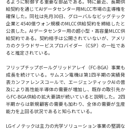
るように制御する重要な部品である。特に最近、長期供
給契約を通じてAIデータセンター用MLCC市場の主導権を
確保した。同社は先月30日、グローバルなビッグテック
企業と4540億ウォン規模のMLCC供給契約を締結したと
公表した。AIデータセンター用の超小型・高容量MLCC供
給契約である。契約相手は公開されていないが、アメリ
カのクラウドサービスプロバイダー（CSP）の一社であ
ると推定されている。
フリップチップボールグリッドアレイ（FC-BGA）事業も
成長を続けている。サムスン電機は第1四半期の実績発
表カンファレンスコールで、エージェンティックAIの普
及により高性能半導体の需要が増加し、既存の取引先か
らFC-BGA供給の拡大要請が続いていると説明した。2四
半期からは新規顧客の需要も加わり、全体の需要が生産
能力を上回る状況であると知られている。
LGイノテックは主力の光学ソリューション事業の堅調な