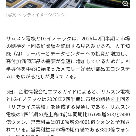
[写真=ゲッティイメージバンク]
サムスン電機とLGイノテックは、2026年2四半期に市場
の期待を上回る好業績を記録する見込みである。人工知
能（AI）サーバーとデータセンターへの投資が増加し、
高付加価値部品の需要が急速に増加しているためだ。AI
半導体を中心に始まったメモリー好況が部品エコシステ
ムにも広がる兆しが見えている。
5日、金融情報会社エフ＆ガイドによると、サムスン電機
とLGイノテックは2026年2四半期に市場の期待を上回る
「サプライズ実績」を達成する見通しである。サムスン
電機の2四半期の売上高は前年同期比16.6%増の3兆2480
億ウォン、営業利益は87.8%増の4001億ウォンと予想さ
れている。営業利益は市場の期待値である3820億ウォン