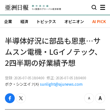
企業
経済
トピックス
オピニオン
AI PICK
半導体好況に部品も恩恵…サ
ムスン電機・LGイノテック、
2四半期の好業績予想
登録 : 2026-07-05 18:04:00
修正 : 2026-07-05 18:04:00
ボク・シンエイ 기자
sunlight@ajunews.com
f
t
z
Z
a
w
o
o
c
i
o
o