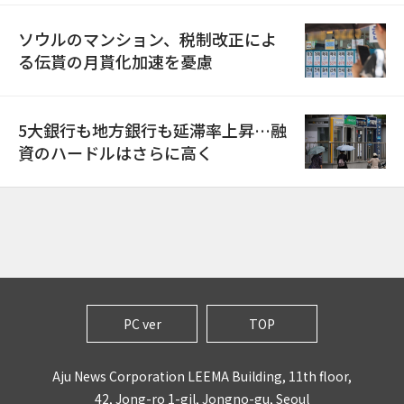
ソウルのマンション、税制改正によ
る伝貰の月貰化加速を憂慮
5大銀行も地方銀行も延滞率上昇…融
資のハードルはさらに高く
PC ver
TOP
Aju News Corporation LEEMA Building, 11th floor,
42, Jong-ro 1-gil, Jongno-gu, Seoul