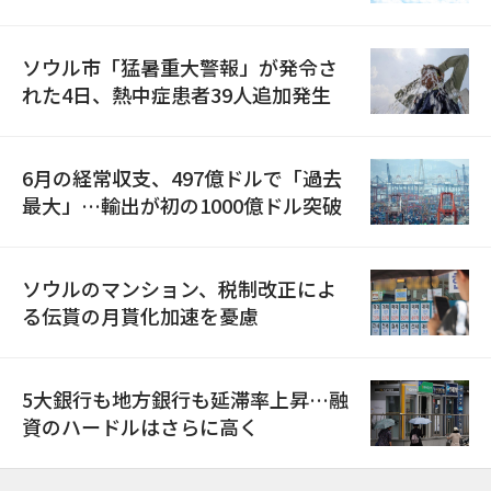
ソウル市「猛暑重大警報」が発令さ
れた4日、熱中症患者39人追加発生
6月の経常収支、497億ドルで「過去
最大」…輸出が初の1000億ドル突破
ソウルのマンション、税制改正によ
る伝貰の月貰化加速を憂慮
5大銀行も地方銀行も延滞率上昇…融
資のハードルはさらに高く