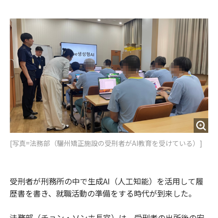
e
t
m
m
b
t
o
i
o
e
u
n
o
r
t
k
[写真=法務部（驪州矯正施設の受刑者がAI教育を受けている）]
受刑者が刑務所の中で生成AI（人工知能）を活用して履
歴書を書き、就職活動の準備をする時代が到来した。
法務部（チョン・ソンホ長官）は、受刑者の出所後の安