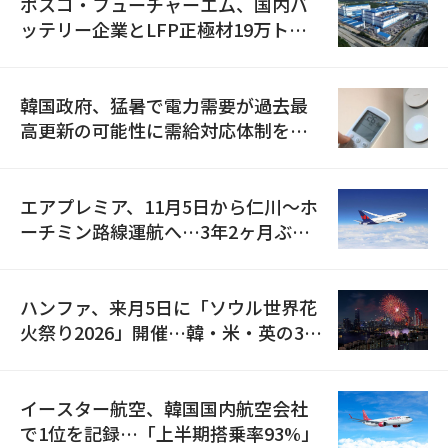
ポスコ・フューチャーエム、国内バ
ッテリー企業とLFP正極材19万トン
の供給契約を締結
韓国政府、猛暑で電力需要が過去最
高更新の可能性に需給対応体制を点
検
エアプレミア、11月5日から仁川〜ホ
ーチミン路線運航へ…3年2ヶ月ぶり
の再開
ハンファ、来月5日に「ソウル世界花
火祭り2026」開催…韓・米・英の3カ
国が参加
イースター航空、韓国国内航空会社
で1位を記録…「上半期搭乗率93%」