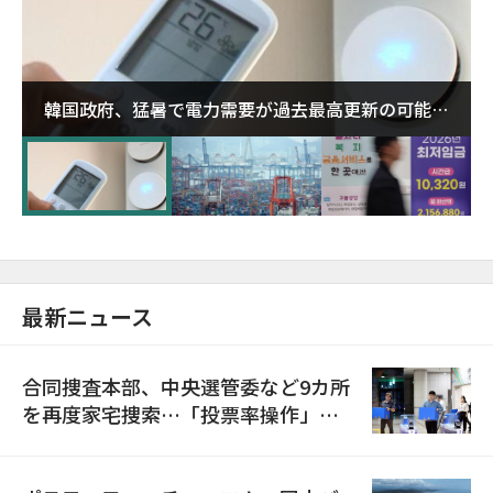
韓国政府、猛暑で電力需要が過去最高更新の可能性
に需給対応体制を点検
最新ニュース
合同捜査本部、中央選管委など9カ所
を再度家宅捜索…「投票率操作」の
資料を確保