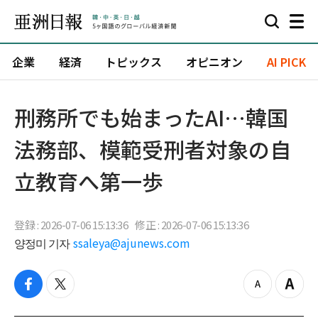
企業
経済
トピックス
オピニオン
AI PICK
刑務所でも始まったAI…韓国
法務部、模範受刑者対象の自
立教育へ第一歩
登録 : 2026-07-06 15:13:36
修正 : 2026-07-06 15:13:36
양정미 기자
ssaleya@ajunews.com
f
t
z
Z
a
w
o
o
c
i
o
o