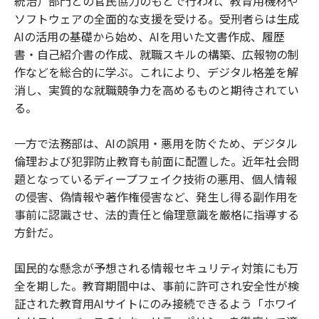
統治）部門との官民協力のもとで行われ、教育用機材や
ソフトウェアの全面的な支援を受ける。受刑者らは生成
AIの活用の基礎から始め、AIを用いた文書作成、履歴
書・自己紹介書の作成、就職スキルの構築、広報物の制
作などを総合的に学ぶ。これにより、デジタル格差を解
消し、実質的な就職競争力を高めるものと期待されてい
る。
一方で法務部は、AIの誤用・悪用を防ぐため、デジタル
倫理および犯罪防止教育も前面に配置した。近年社会問
題となっているディープフェイク技術の悪用、個人情報
の侵害、偽情報や著作権侵害など、発生し得る副作用を
事前に認識させ、法的責任と倫理意識を厳格に指導する
方針だ。
国民的な懸念が予想される情報セキュリティ対策にも万
全を期した。教育期間中は、事前に許可され安全性が検
証された教育用AIサイトにのみ接続できるよう「ホワイ