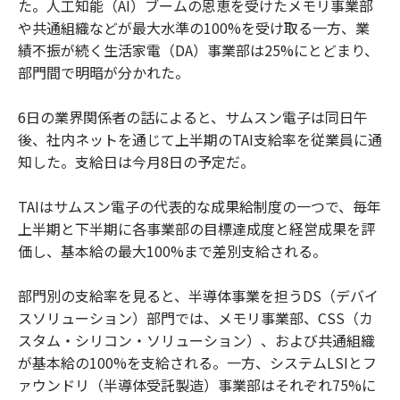
た。人工知能（AI）ブームの恩恵を受けたメモリ事業部
や共通組織などが最大水準の100%を受け取る一方、業
績不振が続く生活家電（DA）事業部は25%にとどまり、
部門間で明暗が分かれた。
6日の業界関係者の話によると、サムスン電子は同日午
後、社内ネットを通じて上半期のTAI支給率を従業員に通
知した。支給日は今月8日の予定だ。
TAIはサムスン電子の代表的な成果給制度の一つで、毎年
上半期と下半期に各事業部の目標達成度と経営成果を評
価し、基本給の最大100%まで差別支給される。
部門別の支給率を見ると、半導体事業を担うDS（デバイ
スソリューション）部門では、メモリ事業部、CSS（カ
スタム・シリコン・ソリューション）、および共通組織
が基本給の100%を支給される。一方、システムLSIとフ
ァウンドリ（半導体受託製造）事業部はそれぞれ75%に