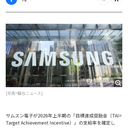
f
t
z
Z
a
w
o
o
c
i
o
o
e
t
m
m
b
t
o
i
o
e
u
n
o
r
t
k
[写真=聯合ニュース]
サムスン電子が2026年上半期の「目標達成奨励金（TAI=
Target Achievement Incentive）」の支給率を確定し