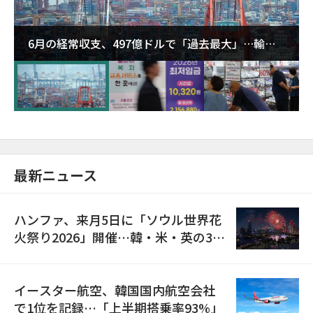
6月の経常収支、497億ドルで「過去最大」…輸出
が初の1000億ドル突破
最新ニュース
ハンファ、来月5日に「ソウル世界花
火祭り2026」開催…韓・米・英の3カ
国が参加
イースター航空、韓国国内航空会社
で1位を記録…「上半期搭乗率93%」