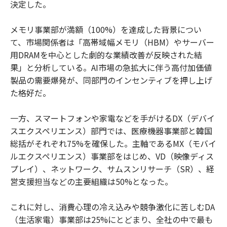
決定した。
メモリ事業部が満額（100%）を達成した背景につい
て、市場関係者は「高帯域幅メモリ（HBM）やサーバー
用DRAMを中心とした劇的な業績改善が反映された結
果」と分析している。AI市場の急拡大に伴う高付加価値
製品の需要爆発が、同部門のインセンティブを押し上げ
た格好だ。
一方、スマートフォンや家電などを手がけるDX（デバイ
スエクスペリエンス）部門では、医療機器事業部と韓国
総括がそれぞれ75%を確保した。主軸であるMX（モバイ
ルエクスペリエンス）事業部をはじめ、VD（映像ディス
プレイ）、ネットワーク、サムスンリサーチ（SR）、経
営支援担当などの主要組織は50%となった。
これに対し、消費心理の冷え込みや競争激化に苦しむDA
（生活家電）事業部は25%にとどまり、全社の中で最も