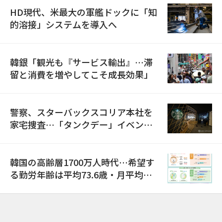
HD現代、米最大の軍艦ドックに「知
的溶接」システムを導入へ
韓銀「観光も『サービス輸出』…滞
留と消費を増やしてこそ成長効果」
警察、スターバックスコリア本社を
家宅捜査…「タンクデー」イベント
巡り侮辱容疑
韓国の高齢層1700万人時代…希望す
る勤労年齢は平均73.6歳・月平均賃
金は300万ウォン以上