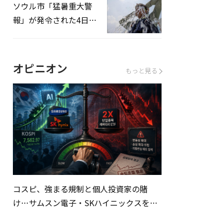
ソウル市「猛暑重大警
報」が発令された4日、
熱中症患者39人追加発
生
オピニオン
もっと見る
コスピ、強まる規制と個人投資家の賭
け…サムスン電子・SKハイニックスを巡
る明暗