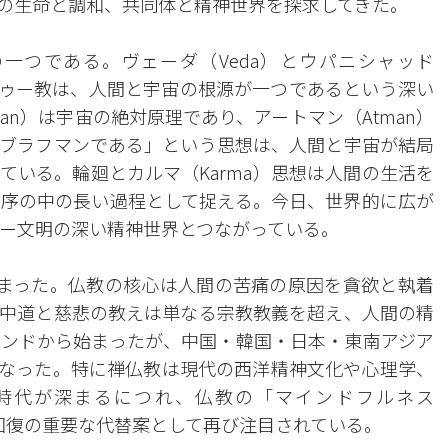
の生命と調和、共同体と精神世界を探求してきた。
一つである。ヴェーダ（Veda）とウパニシャッド
ヒンドゥー教は、人間と宇宙の根源が一つであるという深い
an）は宇宙の絶対原理であり、アートマン（Atman）
ブラフマンである」という思想は、人間と宇宙が結局
ている。輪廻とカルマ（Karma）思想は人間の生活を
序の中の長い過程として捉える。今日、世界的に広が
ゥー文明の深い精神世界とつながっている。
まった。仏教の核心は人間の苦痛の原因を貪欲と執着
中道と慈悲の教えは単なる宗教教義を超え、人間の精
ンドから始まったが、中国・韓国・日本・東南アジア
なった。特に禅仏教は現代の西洋精神文化や心理学、
I時代が深まるにつれ、仏教の「マインドフルネス
人間性回復の重要な代替案として再び注目されている。