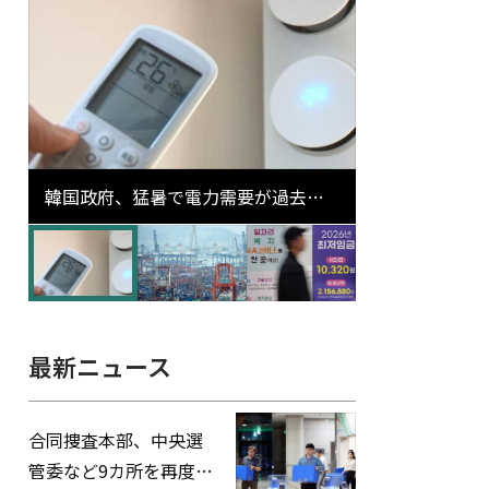
韓国政府、猛暑で電力需要が過去最
高更新の可能性に需給対応体制を点
検
最新ニュース
合同捜査本部、中央選
管委など9カ所を再度家