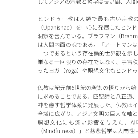
してアジアの宗教と哲学は長い間、人間
ヒンドゥー教は人類で最も古い宗教の
（Upanishad）を中心に発展した
洞察を含んでいる。ブラフマン（Brahm
は人間内面の魂である。「アートマンは
一つであるという存在論的世界観を示し
単なる一回限りの存在ではなく、宇宙秩
ったヨガ（Yoga）や瞑想文化もヒンド
仏教は紀元前6世紀の釈迦の悟りから始
に求めることである。四聖諦と八正道、
神を癒す哲学体系に発展した。仏教はイ
全域に広がり、アジア文明の巨大な軸と
瞑想文化にも深い影響を与えた。A
（Mindfulness）」と慈悲哲学は