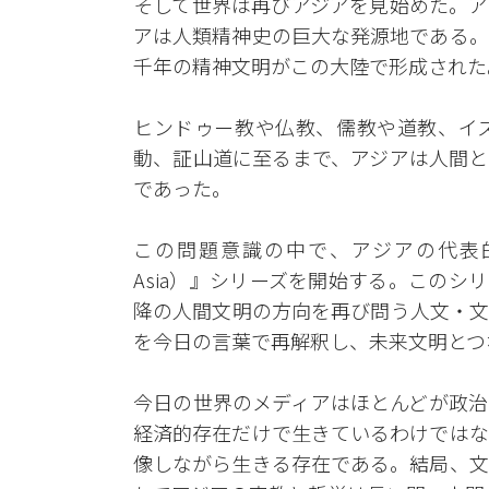
そして世界は再びアジアを見始めた。ア
アは人類精神史の巨大な発源地である。
千年の精神文明がこの大陸で形成された
ヒンドゥー教や仏教、儒教や道教、イ
動、証山道に至るまで、アジアは人間と
であった。
この問題意識の中で、アジアの代表的な英
Asia）』シリーズを開始する。このシ
降の人間文明の方向を再び問う人文・文
を今日の言葉で再解釈し、未来文明とつ
今日の世界のメディアはほとんどが政治
経済的存在だけで生きているわけではな
像しながら生きる存在である。結局、文