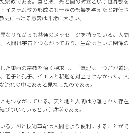
た宗教である。善と悪、光と闇の対立という世界観を
・イスラム教の形成にも一定の影響を与えたと評価さ
教史における意義は非常に大きい。
異なりながらも共通のメッセージを持っている。人間
。人間は宇宙とつながっており、生命は互いに関係の
した東西の宗教を深く探求し、「真理は一つだが道は
、老子と孔子、イエスと釈迦を対立させなかった。人
な流れの中にあると見なしたのである。
ともつながっている。天と地と人間は分離された存在
結びついているという哲学である。
いる。AIと技術革命は人間をより便利にすることがで