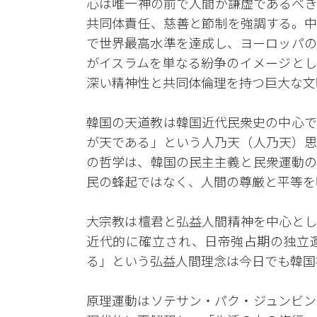
心は唯一神の前で人間が謙虚であるべきだ
共同体責任、慈善と節制を強調する。中
で世界最高水準を達成し、ヨーロッパの
がイスラムを単なる紛争のイメージとし
深い精神性と共同体倫理を持つ巨大な文
韓国の天道教は韓国近代民衆史の中心で
が天である」という人乃天（人乃天）思
の哲学は、韓国の民主主義と民衆運動の
民の蜂起ではなく、人間の尊厳と平等を
大宗教は檀君と弘益人間精神を中心とし
近代的に確立され、日帝強占期の独立
る」という弘益人間理念は今日でも韓国
原理運動はソテサン・パク・ジュンビン