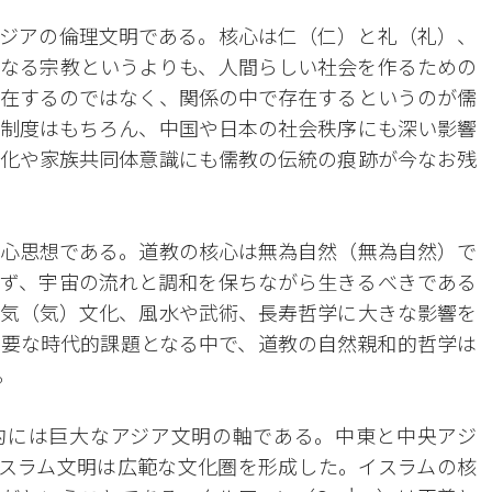
ジアの倫理文明である。核心は仁（仁）と礼（礼）、
なる宗教というよりも、人間らしい社会を作るための
在するのではなく、関係の中で存在するというのが儒
制度はもちろん、中国や日本の社会秩序にも深い影響
化や家族共同体意識にも儒教の伝統の痕跡が今なお残
心思想である。道教の核心は無為自然（無為自然）で
ず、宇宙の流れと調和を保ちながら生きるべきである
気（気）文化、風水や武術、長寿哲学に大きな影響を
要な時代的課題となる中で、道教の自然親和的哲学は
。
的には巨大なアジア文明の軸である。中東と中央アジ
スラム文明は広範な文化圏を形成した。イスラムの核