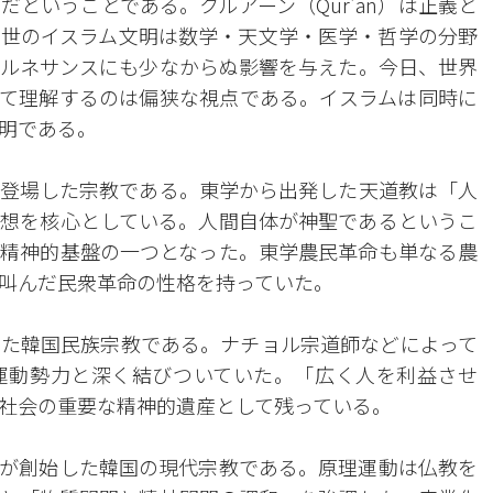
ということである。クルアーン（Qur'an）は正義と
世のイスラム文明は数学・天文学・医学・哲学の分野
ルネサンスにも少なからぬ影響を与えた。今日、世界
て理解するのは偏狭な視点である。イスラムは同時に
明である。
登場した宗教である。東学から出発した天道教は「人
想を核心としている。人間自体が神聖であるというこ
精神的基盤の一つとなった。東学農民革命も単なる農
叫んだ民衆革命の性格を持っていた。
た韓国民族宗教である。ナチョル宗道師などによって
運動勢力と深く結びついていた。「広く人を利益させ
社会の重要な精神的遺産として残っている。
が創始した韓国の現代宗教である。原理運動は仏教を