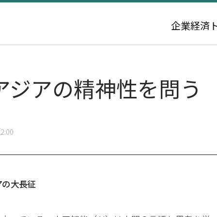
企業
経済
るアジアの精神性を問う
2:00
アの大長征