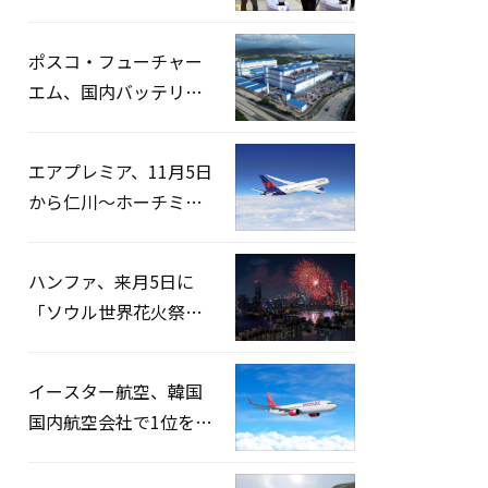
宅捜索…「投票率操
作」の資料を確保
ポスコ・フューチャー
エム、国内バッテリー
企業とLFP正極材19万ト
ンの供給契約を締結
エアプレミア、11月5日
から仁川〜ホーチミン
路線運航へ…3年2ヶ月
ぶりの再開
ハンファ、来月5日に
「ソウル世界花火祭り
2026」開催…韓・米・
英の3カ国が参加
イースター航空、韓国
国内航空会社で1位を記
録…「上半期搭乗率
93%」