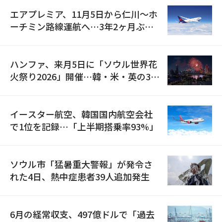
エアプレミア、11月5日から仁川〜ホ
ーチミン路線運航へ…3年2ヶ月ぶり
の再開
ハンファ、来月5日に「ソウル世界花
火祭り2026」開催…韓・米・英の3カ
国が参加
イースター航空、韓国国内航空会社
で1位を記録…「上半期搭乗率93%」
ソウル市「猛暑重大警報」が発令さ
れた4日、熱中症患者39人追加発生
6月の経常収支、497億ドルで「過去