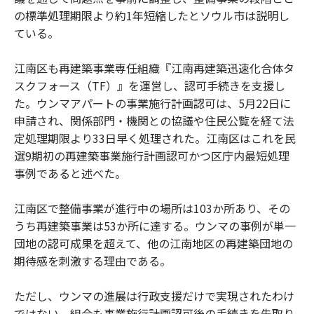
の標準処理期限より約1年短縮したとソウル市は説明し
ている。
江南区も再建築事業専任組織『江南再建築迅速化合体タ
スクフォース（TF）』を運営し、認可手続きを支援し
た。ウンマアパートの事業施行計画認可は、5月22日に
申請され、関係部門・機関との協議や住民公覧を経て法
定処理期限より33日早く処理された。江南区はこれを民
選9期初の再建築事業施行計画認可かつ区庁内最短処理
事例であると述べた。
江南区で整備事業が進行中の場所は103か所あり、その
うち再建築事業は53か所に達する。ウンマの事例が単一
団地の認可成果を超えて、他の江南地区の再建築団地の
期待感を刺激する理由である。
ただし、ウンマの進展は行政支援だけで実現されたわけ
ではない。組合も事業施行計画認可後の手続きを先取り