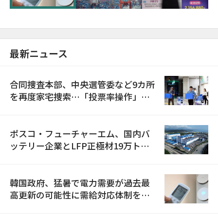
最新ニュース
合同捜査本部、中央選管委など9カ所
を再度家宅捜索…「投票率操作」の
資料を確保
ポスコ・フューチャーエム、国内バ
ッテリー企業とLFP正極材19万トン
の供給契約を締結
韓国政府、猛暑で電力需要が過去最
高更新の可能性に需給対応体制を点
検