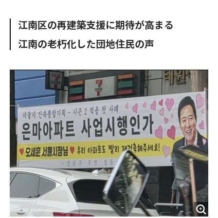
e
t
m
m
b
t
o
i
江南区の再建築支援に期待が高まる
o
e
u
n
o
r
t
江南の老朽化した団地住民の声
k