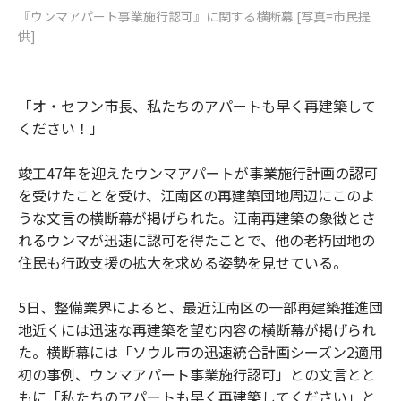
『ウンマアパート事業施行認可』に関する横断幕 [写真=市民提
供]
「オ・セフン市長、私たちのアパートも早く再建築して
ください！」
竣工47年を迎えたウンマアパートが事業施行計画の認可
を受けたことを受け、江南区の再建築団地周辺にこのよ
うな文言の横断幕が掲げられた。江南再建築の象徴とさ
れるウンマが迅速に認可を得たことで、他の老朽団地の
住民も行政支援の拡大を求める姿勢を見せている。
5日、整備業界によると、最近江南区の一部再建築推進団
地近くには迅速な再建築を望む内容の横断幕が掲げられ
た。横断幕には「ソウル市の迅速統合計画シーズン2適用
初の事例、ウンマアパート事業施行認可」との文言とと
もに「私たちのアパートも早く再建築してください」と