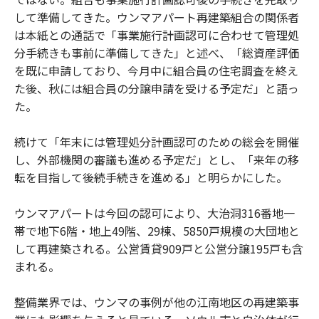
して準備してきた。ウンマアパート再建築組合の関係者
は本紙との通話で「事業施行計画認可に合わせて管理処
分手続きも事前に準備してきた」と述べ、「総資産評価
を既に申請しており、今月中に組合員の住宅調査を終え
た後、秋には組合員の分譲申請を受ける予定だ」と語っ
た。
続けて「年末には管理処分計画認可のための総会を開催
し、外部機関の審議も進める予定だ」とし、「来年の移
転を目指して後続手続きを進める」と明らかにした。
ウンマアパートは今回の認可により、大治洞316番地一
帯で地下6階・地上49階、29棟、5850戸規模の大団地と
して再建築される。公営賃貸909戸と公営分譲195戸も含
まれる。
整備業界では、ウンマの事例が他の江南地区の再建築事