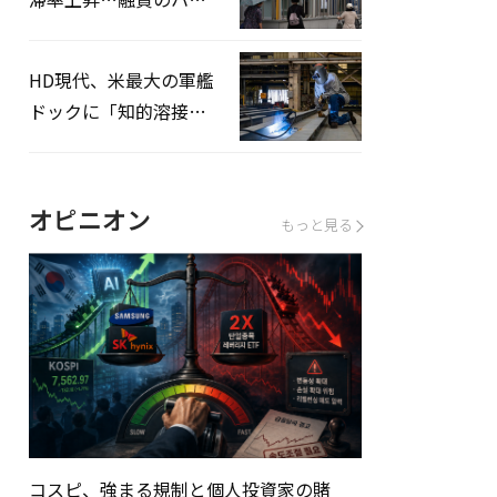
ドルはさらに高く
HD現代、米最大の軍艦
ドックに「知的溶接」
システムを導入へ
オピニオン
もっと見る
コスピ、強まる規制と個人投資家の賭