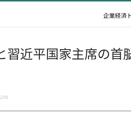
企業
経済
と習近平国家主席の首
2:00