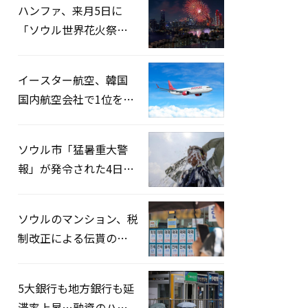
ハンファ、来月5日に
「ソウル世界花火祭り
2026」開催…韓・米・
英の3カ国が参加
イースター航空、韓国
国内航空会社で1位を記
録…「上半期搭乗率
93%」
ソウル市「猛暑重大警
報」が発令された4日、
熱中症患者39人追加発
生
ソウルのマンション、税
制改正による伝貰の月
貰化加速を憂慮
5大銀行も地方銀行も延
滞率上昇…融資のハー