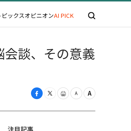
トピックス
オピニオン
AI PICK
脳会談、その意義
注目記事