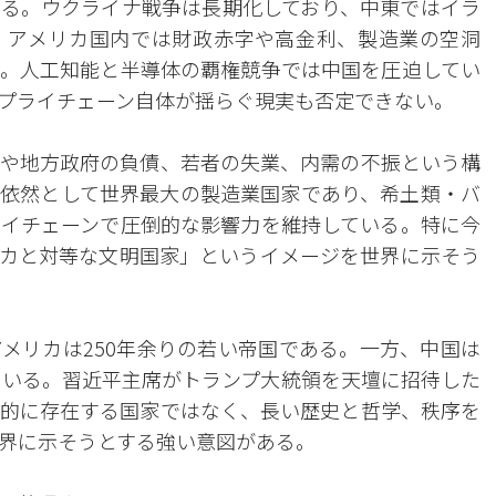
る。ウクライナ戦争は長期化しており、中東ではイラ
。アメリカ国内では財政赤字や高金利、製造業の空洞
。人工知能と半導体の覇権競争では中国を圧迫してい
プライチェーン自体が揺らぐ現実も否定できない。
や地方政府の負債、若者の失業、内需の不振という構
依然として世界最大の製造業国家であり、希土類・バ
イチェーンで圧倒的な影響力を維持している。特に今
カと対等な文明国家」というイメージを世界に示そう
メリカは250年余りの若い帝国である。一方、中国は
している。習近平主席がトランプ大統領を天壇に招待した
的に存在する国家ではなく、長い歴史と哲学、秩序を
界に示そうとする強い意図がある。