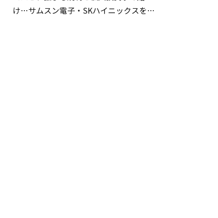
け…サムスン電子・SKハイニックスを巡
る明暗