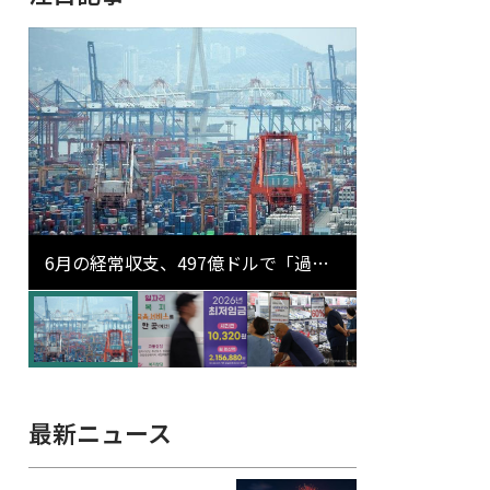
6月の経常収支、497億ドルで「過去
最大」…輸出が初の1000億ドル突破
最新ニュース