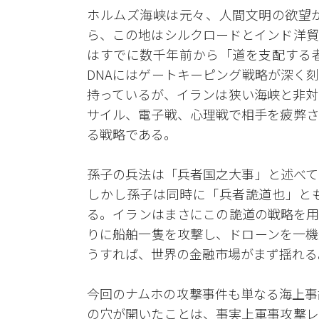
ホルムズ海峡は元々、人間文明の欲望
ら、この地はシルクロードとインド洋貿
はすでに数千年前から「道を支配する
DNAにはゲートキーピング戦略が深く
持っているが、イランは狭い海峡と非対
サイル、電子戦、心理戦で相手を疲弊さ
る戦略である。
孫子の兵法は「兵者国之大事」と述べて
しかし孫子は同時に「兵者詭道也」と
る。イランはまさにこの詭道の戦略を用
りに船舶一隻を攻撃し、ドローンを一機
うすれば、世界の金融市場がまず揺れる
今回のナムホの攻撃事件も単なる海上事
の穴が開いたことは、事実上軍事攻撃レ