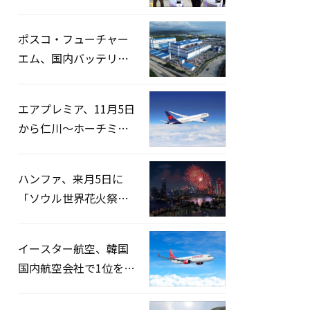
宅捜索…「投票率操
作」の資料を確保
ポスコ・フューチャー
エム、国内バッテリー
企業とLFP正極材19万ト
ンの供給契約を締結
エアプレミア、11月5日
から仁川〜ホーチミン
路線運航へ…3年2ヶ月
ぶりの再開
ハンファ、来月5日に
「ソウル世界花火祭り
2026」開催…韓・米・
英の3カ国が参加
イースター航空、韓国
国内航空会社で1位を記
録…「上半期搭乗率
93%」