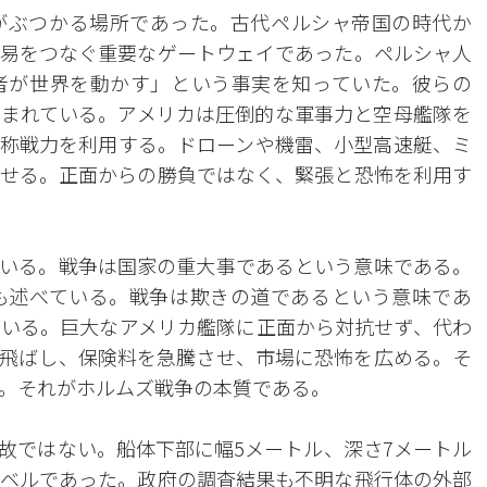
がぶつかる場所であった。古代ペルシャ帝国の時代か
易をつなぐ重要なゲートウェイであった。ペルシャ人
者が世界を動かす」という事実を知っていた。彼らの
刻まれている。アメリカは圧倒的な軍事力と空母艦隊を
称戦力を利用する。ドローンや機雷、小型高速艇、ミ
せる。正面からの勝負ではなく、緊張と恐怖を利用す
いる。戦争は国家の重大事であるという意味である。
も述べている。戦争は欺きの道であるという意味であ
いる。巨大なアメリカ艦隊に正面から対抗せず、代わ
飛ばし、保険料を急騰させ、市場に恐怖を広める。そ
。それがホルムズ戦争の本質である。
故ではない。船体下部に幅5メートル、深さ7メートル
ベルであった。政府の調査結果も不明な飛行体の外部