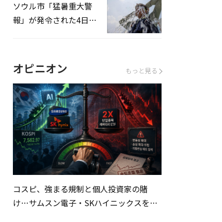
ソウル市「猛暑重大警
報」が発令された4日、
熱中症患者39人追加発
生
オピニオン
もっと見る
コスピ、強まる規制と個人投資家の賭
け…サムスン電子・SKハイニックスを巡
る明暗