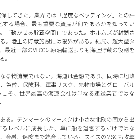
を確保してきた。業界では「過度なベッティング」との評
化する場合、最も重要な資産が何であるかを知ってい
。「動かせる貯蔵空間」であった。ホルムズが封鎖さ
る。陸上の貯蔵施設には限界がある。結局、超大型タ
、最近一部のVLCCは原油輸送よりも海上貯蔵の役割を
る。
なる物流業ではない。海運は金融であり、同時に地政
、為替、保険料、軍事リスク、先物市場とグローバル
らこそ、世界最高の海運会社は単なる運送業者ではな
。
である。デンマークのマースクは小さな北欧の国から出
するレベルに成長した。単に船を運営するだけではな
、金融、保険まで統合している。スイスのMSCも攻撃