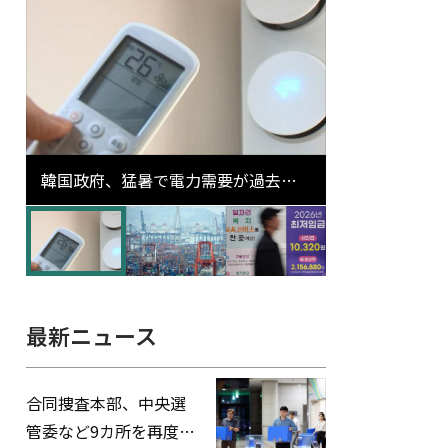
韓国政府、猛暑で電力需要が過去最
高更新の可能性に需給対応体制を点
検
最新ニュース
合同捜査本部、中央選
管委など9カ所を再度家