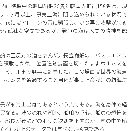
内に待機中の韓国船舶26隻と韓国人船員158名は、現
。2ヶ月以上、事実上海に閉じ込められている状況で
、夜にはドローンの音に緊張し、いつ再び攻撃が来る
元々孤独な空間であるが、戦争の海は人間の精神を蝕
船は正反対の道を歩んだ。長金商船の『バスラエネル
原油を積載した後、位置追跡装置を切ったままホルムズを
ーミナルまで無事に到着した。この場面は世界の海運
ホルムズを通過すること自体が事実上命がけの航海だ
長が航海士出身であるという点である。海を身体で経
異なる。波の流れや潮流、船舶の重心、船員の恐怖を
。船長が夜にどのような決断を下すのか、嵐の中で船
それは机上のデータでは学べない感覚である。