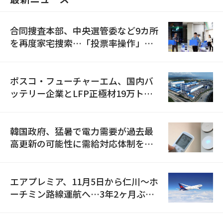
合同捜査本部、中央選管委など9カ所
を再度家宅捜索…「投票率操作」の
資料を確保
ポスコ・フューチャーエム、国内バ
ッテリー企業とLFP正極材19万トン
の供給契約を締結
韓国政府、猛暑で電力需要が過去最
高更新の可能性に需給対応体制を点
検
エアプレミア、11月5日から仁川〜ホ
ーチミン路線運航へ…3年2ヶ月ぶり
の再開