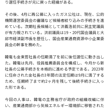
り選任手続きが元に戻った経緯がある。
その後、4月に再公募に入ったガス公社は、現在、公的
機関運営委員会の審議など候補者絞り込みの手続きを進
めている。次期社長候補として洪義洛前共に民主党議員
が有力視されている。洪前議員は19・20代国会議員と大
邱市経済副市長を歴任し、国会産業通商資源中小企業委
員会の幹事を務めた。
韓電も金東哲社長の任期満了を前に後任選任に動き出し
た。韓電は先月、役員推薦委員会を構成し、今月から新
社長の公募手続きを本格的に進める予定である。2023年
に任命された金社長の3年間の法定任期は9月に満了する
ため、任期終了まで約2ヶ月を残して後続手続きに入っ
た形である。
今回の人事は、韓電の主務省庁が政府の組織改編に伴
い、産業通商部から気候エネルギー環境部に移管された