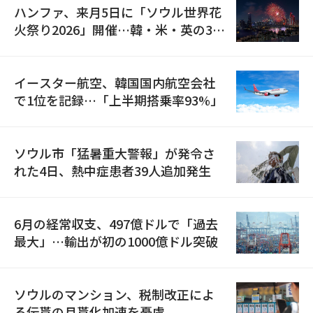
ハンファ、来月5日に「ソウル世界花
火祭り2026」開催…韓・米・英の3カ
国が参加
イースター航空、韓国国内航空会社
で1位を記録…「上半期搭乗率93%」
ソウル市「猛暑重大警報」が発令さ
れた4日、熱中症患者39人追加発生
6月の経常収支、497億ドルで「過去
最大」…輸出が初の1000億ドル突破
ソウルのマンション、税制改正によ
る伝貰の月貰化加速を憂慮