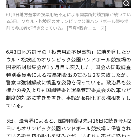
6月3日地方選挙の投票用紙不足による開票所封鎖抗議が続いてい
る5日、ソウル・松坡区のオリンピック公園ハンドボール競技場
前で参加者が行き交っている。 [写真=聯合ニュース]
6月3日地方選挙の「投票用紙不足事態」に端を発したソ
ウル・松坡区のオリンピック公園ハンドボール競技場の
開票所封鎖集会が1ヶ月目に突入した。国会の国政調査
特別委員会による投票箱搬出の試みは2度失敗したが、
警察は強制解散に慎重な姿勢を保っている。政治界も公
権力の投入よりも国調特委と選挙管理委員会の改革など
制度的対応に重きを置き、事態が長期化する様相を呈し
ている。
5日、法曹界によると、国調特委は先月16日に続き今月2
日にもオリンピック公園ハンドボール競技場に保管され
ている投票箱の搬出を試みたが、いずれも不発に終わっ