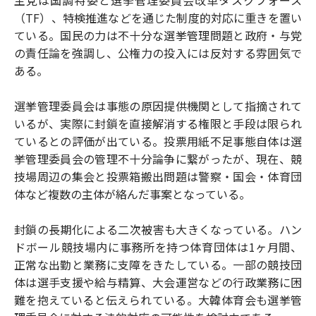
（TF）、特検推進などを通じた制度的対応に重きを置い
ている。国民の力は不十分な選挙管理問題と政府・与党
の責任論を強調し、公権力の投入には反対する雰囲気で
ある。
選挙管理委員会は事態の原因提供機関として指摘されて
いるが、実際に封鎖を直接解消する権限と手段は限られ
ているとの評価が出ている。投票用紙不足事態自体は選
挙管理委員会の管理不十分論争に繋がったが、現在、競
技場周辺の集会と投票箱搬出問題は警察・国会・体育団
体など複数の主体が絡んだ事案となっている。
封鎖の長期化による二次被害も大きくなっている。ハン
ドボール競技場内に事務所を持つ体育団体は1ヶ月間、
正常な出勤と業務に支障をきたしている。一部の競技団
体は選手支援や給与精算、大会運営などの行政業務に困
難を抱えていると伝えられている。大韓体育会も選挙管