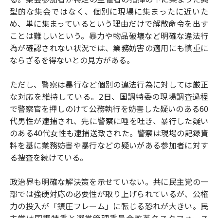
型的な集会ではなく、個別に現場に集まったに近いた
め、単に集まっているという理由だけで解散命令を出す
ことは難しいという。暴力や物品破壊など明確な違法行
為が確認されない状況では、業務妨害の適用にも慎重に
ならざるを得ないとの見方がある。
ただし、警察は暴行など個別の違法行為に対しては厳正
な対応を維持している。2日、国調特委の現場調査過程
で警察官を押しのけて公務執行を妨害した疑いのある60
代男性が逮捕され、先に警察に唾を吐き、暴行した疑い
のある40代女性も逮捕送致された。警察は現場の記録資
料を基に業務妨害や暴行などの疑いがある参加者に対す
る捜査を続けている。
政治界も明確な解決策を示せていない。共に民主党の一
部では強硬対応の必要性が取り上げられているが、公権
力の投入が「鎮圧フレーム」に転じる恐れが大きい。民
主党は国調特委と選挙管理委員会改革タスクフォース