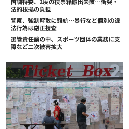
国調特委、2度の投票箱搬出失敗…衝突・
o
e
u
n
法的根拠の負担
o
r
t
k
警察、強制解散に難航…暴行など個別の違
法行為は厳正捜査
選管責任論の中、スポーツ団体の業務に支
障など二次被害拡大