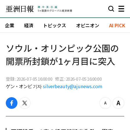
企業
経済
トピックス
オピニオン
AI PICK
ソウル・オリンピック公園の
開票所封鎖が1ヶ月目に突入
登録 : 2026-07-05 16:00:00
修正 : 2026-07-05 16:00:00
ゲン・オンビ 기자
silverbeauty@ajunews.com
f
t
z
Z
a
w
o
o
c
i
o
o
e
t
m
m
b
t
o
i