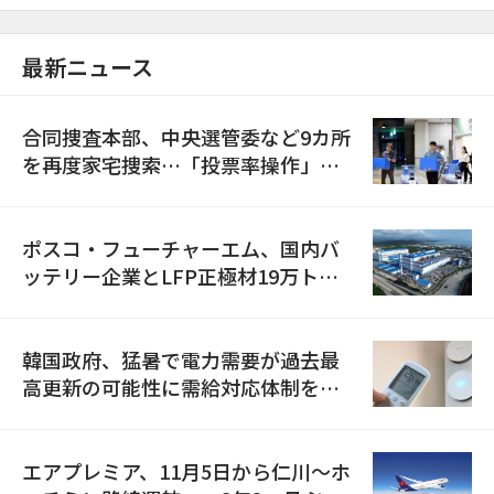
最新ニュース
合同捜査本部、中央選管委など9カ所
を再度家宅捜索…「投票率操作」の
資料を確保
ポスコ・フューチャーエム、国内バ
ッテリー企業とLFP正極材19万トン
の供給契約を締結
韓国政府、猛暑で電力需要が過去最
高更新の可能性に需給対応体制を点
検
エアプレミア、11月5日から仁川〜ホ