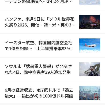
ーチミン路線運航へ…3年2ヶ月ぶり
の再開
ハンファ、来月5日に「ソウル世界花
火祭り2026」開催…韓・米・英の3カ
国が参加
イースター航空、韓国国内航空会社
で1位を記録…「上半期搭乗率93%」
ソウル市「猛暑重大警報」が発令さ
れた4日、熱中症患者39人追加発生
6月の経常収支、497億ドルで「過去
最大」…輸出が初の1000億ドル突破