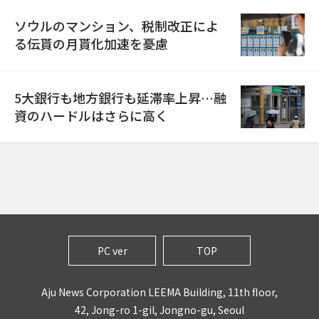
ソウルのマンション、税制改正によ
る伝貰の月貰化加速を憂慮
5大銀行も地方銀行も延滞率上昇…融
資のハードルはさらに高く
PC ver
TOP
Aju News Corporation LEEMA Building, 11th floor,
42, Jong-ro 1-gil, Jongno-gu, Seoul