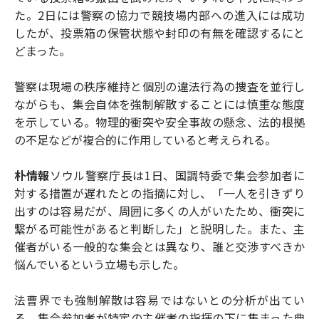
た。2日には警察の協力で競技場内部への進入には成功
したが、投票箱の保管状態や封印の有無を確認するにと
どまった。
警察は現場の秩序維持と個別の違法行為の捜査を並行し
ながらも、集会自体を強制解散することには慎重な態度
を示している。物理的衝突や安全事故の懸念、法的根拠
の不足などが複合的に作用していると考えられる。
朴情報
ソウル警察庁長は1日、国調特委で集会参加者に
対する措置が遅れたとの指摘に対し、「一人を引きずり
出すのは容易だが、周囲に多くの人がいたため、衝突に
繋がる可能性があると判断した」と説明した。また、主
催者がいる一般的な集会とは異なり、誰と交渉すべきか
悩んでいるという立場も示した。
法曹界でも強制解散は容易ではないとの分析が出てい
る。集会参加者が特定の主催者の指揮の下に集まった典