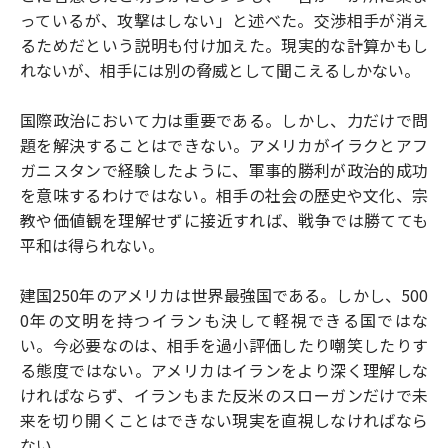
っているが、攻撃はしない」と述べた。交渉相手が消え
るためだという説明も付け加えた。現実的な計算かもし
れないが、相手には別の脅威として聞こえるしかない。
国際政治において力は重要である。しかし、力だけで問
題を解決することはできない。アメリカがイラクとアフ
ガニスタンで経験したように、軍事的勝利が政治的成功
を意味するわけではない。相手の社会の歴史や文化、宗
教や価値観を理解せずに接近すれば、戦争では勝てても
平和は得られない。
建国250年のアメリカは世界最強国である。しかし、500
0年の文明を持つイランも決して軽視できる国ではな
い。今必要なのは、相手を過小評価したり嘲笑したりす
る態度ではない。アメリカはイランをより深く理解しな
ければならず、イランもまた反米のスローガンだけで未
来を切り開くことはできない現実を直視しなければなら
ない。