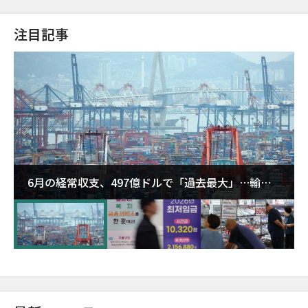
注目記事
6月の経常収支、497億ドルで「過去最大」…輸出
が初の1000億ドル突破