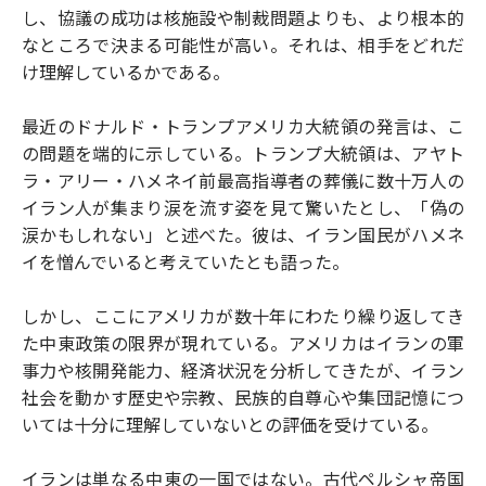
し、協議の成功は核施設や制裁問題よりも、より根本的
なところで決まる可能性が高い。それは、相手をどれだ
け理解しているかである。
最近のドナルド・トランプアメリカ大統領の発言は、こ
の問題を端的に示している。トランプ大統領は、アヤト
ラ・アリー・ハメネイ前最高指導者の葬儀に数十万人の
イラン人が集まり涙を流す姿を見て驚いたとし、「偽の
涙かもしれない」と述べた。彼は、イラン国民がハメネ
イを憎んでいると考えていたとも語った。
しかし、ここにアメリカが数十年にわたり繰り返してき
た中東政策の限界が現れている。アメリカはイランの軍
事力や核開発能力、経済状況を分析してきたが、イラン
社会を動かす歴史や宗教、民族的自尊心や集団記憶につ
いては十分に理解していないとの評価を受けている。
イランは単なる中東の一国ではない。古代ペルシャ帝国