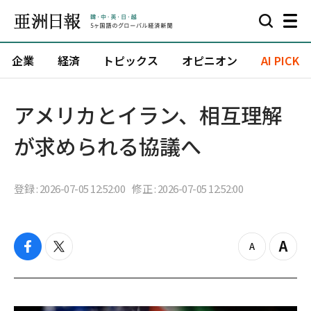
企業
経済
トピックス
オピニオン
AI PICK
アメリカとイラン、相互理解
が求められる協議へ
登録 : 2026-07-05 12:52:00
修正 : 2026-07-05 12:52:00
f
t
z
Z
a
w
o
o
c
i
o
o
e
t
m
m
b
t
o
i