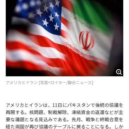
o
e
u
n
o
r
t
k
アメリカとイラン [写真=ロイター/聯合ニュース]
アメリカとイランは、11日にパキスタンで後続の協議を
再開する。核問題、制裁解除、凍結資金の返還などが主
要な議題となる見込みである。先月、戦争と終戦合意を
経た両国が再び協議のテーブルに戻ることになる。しか