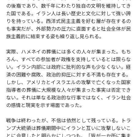
の後裔であり、数千年にわたり独自の文明を維持してき
た国である。イラン人は長い歴史と文化に対して強い誇
りを持っている。西洋式民主主義を好む層が存在するの
も事実だが、外部勢力の圧力に直面すると社会全体が民
族主義的に結束する姿も繰り返し見られる。
実際、ハメネイの葬儀には多くの人々が集まった。もち
ろん、すべての参加者が政権を支持しているとは限らな
い。イラン内部には政府に批判的な声も少なくない。経
済の困難や腐敗、政治的抑圧に対する不満も存在する。
しかし、アメリカとイスラエルの攻撃で亡くなった国家
指導者の葬儀に大規模な人々が集まった事実は否定でき
ない。それは単なる政治的な行事ではなく、イラン社会
の感情と現実を示す場面であった。
戦争は終わったが、不信は依然として残っている。トラ
ンプ大統領は葬儀期間中にイランと互いに攻撃しないこ
とに合意したと明らかにしつつも、「皆が一か所に集ま