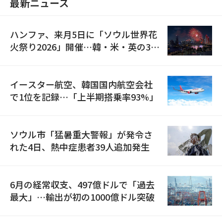
最新ニュース
ハンファ、来月5日に「ソウル世界花
火祭り2026」開催…韓・米・英の3カ
国が参加
イースター航空、韓国国内航空会社
で1位を記録…「上半期搭乗率93%」
ソウル市「猛暑重大警報」が発令さ
れた4日、熱中症患者39人追加発生
6月の経常収支、497億ドルで「過去
最大」…輸出が初の1000億ドル突破