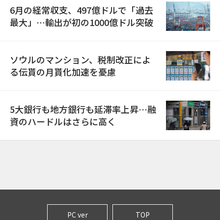
6月の経常収支、497億ドルで「過去
最大」…輸出が初の1000億ドル突破
ソウルのマンション、税制改正によ
る伝貰の月貰化加速を憂慮
5大銀行も地方銀行も延滞率上昇…融
資のハードルはさらに高く
PC ver
TOP