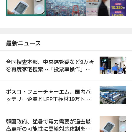
に需給対応体制を点検
最新ニュース
合同捜査本部、中央選管委など9カ所
を再度家宅捜索…「投票率操作」の
資料を確保
ポスコ・フューチャーエム、国内バ
ッテリー企業とLFP正極材19万トン
の供給契約を締結
韓国政府、猛暑で電力需要が過去最
高更新の可能性に需給対応体制を点