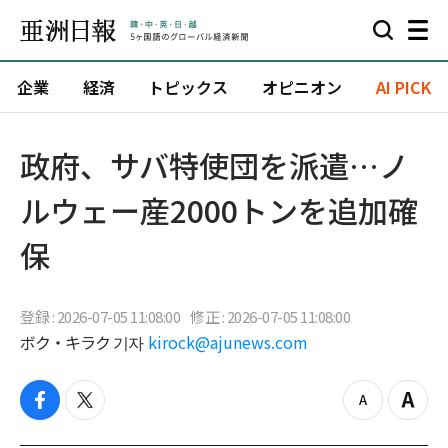
企業
経済
トピックス
オピニオン
AI PICK
政府、サバ特使団を派遣…ノ
ルウェー産2000トンを追加確
保
登録 : 2026-07-05 11:08:00
修正 : 2026-07-05 11:08:00
ボク・キラク 기자
kirock@ajunews.com
f
t
z
Z
a
w
o
o
c
i
o
o