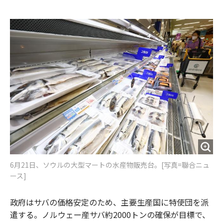
e
t
m
m
b
t
o
i
o
e
u
n
o
r
t
k
6月21日、ソウルの大型マートの水産物販売台。[写真=聯合ニュ
ース]
政府はサバの価格安定のため、主要生産国に特使団を派
遣する。ノルウェー産サバ約2000トンの確保が目標で、