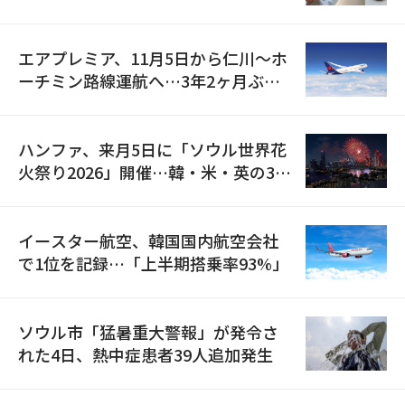
検
エアプレミア、11月5日から仁川〜ホ
ーチミン路線運航へ…3年2ヶ月ぶり
の再開
ハンファ、来月5日に「ソウル世界花
火祭り2026」開催…韓・米・英の3カ
国が参加
イースター航空、韓国国内航空会社
で1位を記録…「上半期搭乗率93%」
ソウル市「猛暑重大警報」が発令さ
れた4日、熱中症患者39人追加発生