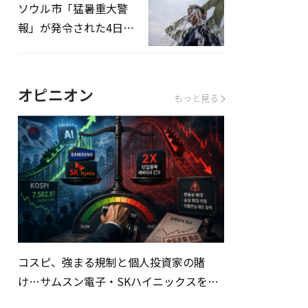
ソウル市「猛暑重大警
報」が発令された4日、
熱中症患者39人追加発
生
オピニオン
もっと見る
コスピ、強まる規制と個人投資家の賭
け…サムスン電子・SKハイニックスを巡
る明暗