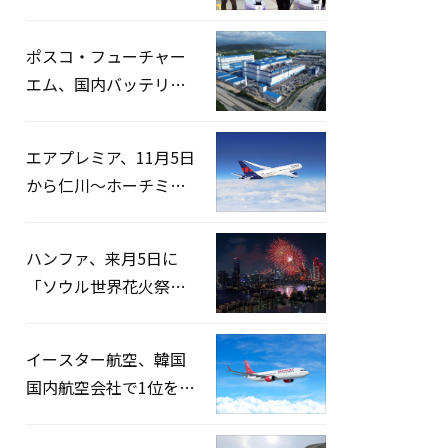
宅捜索…「投票率操
作」の資料を確保
ポスコ・フューチャー
エム、国内バッテリー
企業とLFP正極材19万ト
ンの供給契約を締結
エアプレミア、11月5日
から仁川〜ホーチミン
路線運航へ…3年2ヶ月
ぶりの再開
ハンファ、来月5日に
「ソウル世界花火祭り
2026」開催…韓・米・
英の3カ国が参加
イースター航空、韓国
国内航空会社で1位を記
録…「上半期搭乗率
93%」