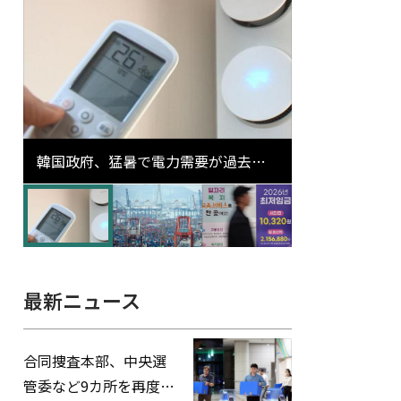
韓国政府、猛暑で電力需要が過去最
高更新の可能性に需給対応体制を点
検
最新ニュース
合同捜査本部、中央選
管委など9カ所を再度家