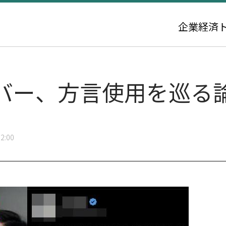
企業
経済
バー、方言使用を巡る
2:00