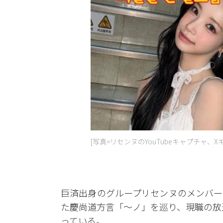
[写真=リセンヌのYouTubeキャプチャ、X
巨済出身のグループリセンヌのメンバー、
た慶尚道方言「～ノ」を巡り、現職の放
っている。