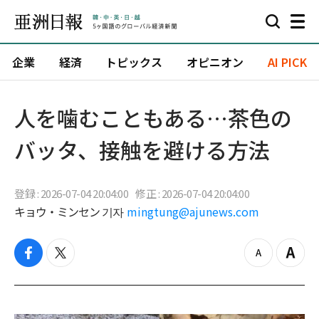
企業
経済
トピックス
オピニオン
AI PICK
人を噛むこともある…茶色の
バッタ、接触を避ける方法
登録 : 2026-07-04 20:04:00
修正 : 2026-07-04 20:04:00
キョウ・ミンセン 기자
mingtung@ajunews.com
f
t
z
Z
a
w
o
o
c
i
o
o
e
t
m
m
b
t
o
i