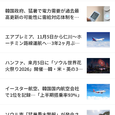
韓国政府、猛暑で電力需要が過去最
高更新の可能性に需給対応体制を点
検
エアプレミア、11月5日から仁川〜ホ
ーチミン路線運航へ…3年2ヶ月ぶり
の再開
ハンファ、来月5日に「ソウル世界花
火祭り2026」開催…韓・米・英の3カ
国が参加
イースター航空、韓国国内航空会社
で1位を記録…「上半期搭乗率93%」
ソウル市「猛暑重大警報」が発令さ