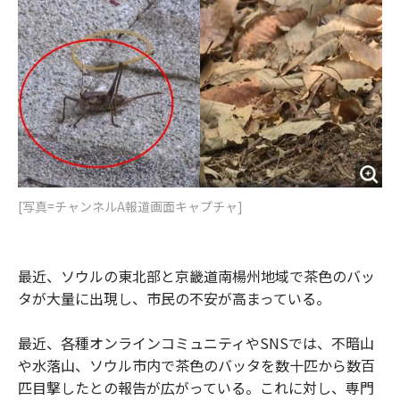
o
e
u
n
o
r
t
k
[写真=チャンネルA報道画面キャプチャ]
最近、ソウルの東北部と京畿道南楊州地域で茶色のバッ
タが大量に出現し、市民の不安が高まっている。
最近、各種オンラインコミュニティやSNSでは、不暗山
や水落山、ソウル市内で茶色のバッタを数十匹から数百
匹目撃したとの報告が広がっている。これに対し、専門