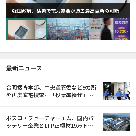
韓国政府、猛暑で電力需要が過去最高更新の可能性
に需給対応体制を点検
最新ニュース
合同捜査本部、中央選管委など9カ所
を再度家宅捜索…「投票率操作」の
資料を確保
ポスコ・フューチャーエム、国内バ
ッテリー企業とLFP正極材19万トン
の供給契約を締結