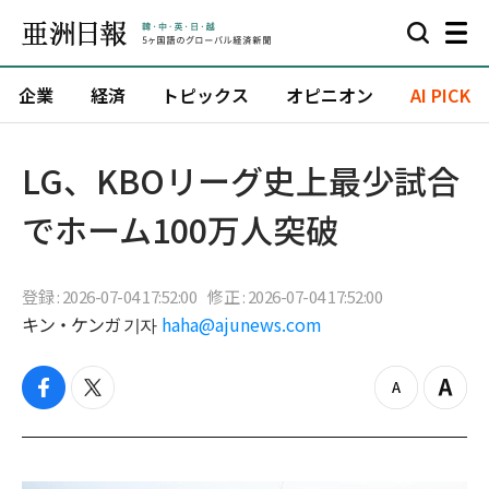
企業
経済
トピックス
オピニオン
AI PICK
LG、KBOリーグ史上最少試合
でホーム100万人突破
登録 : 2026-07-04 17:52:00
修正 : 2026-07-04 17:52:00
キン・ケンガ 기자
haha@ajunews.com
f
t
z
Z
a
w
o
o
c
i
o
o
e
t
m
m
b
t
o
i