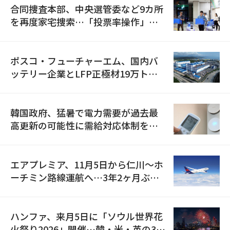
合同捜査本部、中央選管委など9カ所
を再度家宅捜索…「投票率操作」の
資料を確保
ポスコ・フューチャーエム、国内バ
ッテリー企業とLFP正極材19万トン
の供給契約を締結
韓国政府、猛暑で電力需要が過去最
高更新の可能性に需給対応体制を点
検
エアプレミア、11月5日から仁川〜ホ
ーチミン路線運航へ…3年2ヶ月ぶり
の再開
ハンファ、来月5日に「ソウル世界花
火祭り2026」開催…韓・米・英の3カ