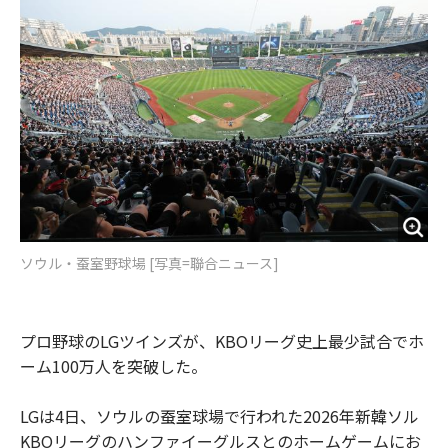
o
e
u
n
o
r
t
k
ソウル・蚕室野球場 [写真=聯合ニュース]
プロ野球のLGツインズが、KBOリーグ史上最少試合でホ
ーム100万人を突破した。
LGは4日、ソウルの蚕室球場で行われた2026年新韓ソル
KBOリーグのハンファイーグルスとのホームゲームにお