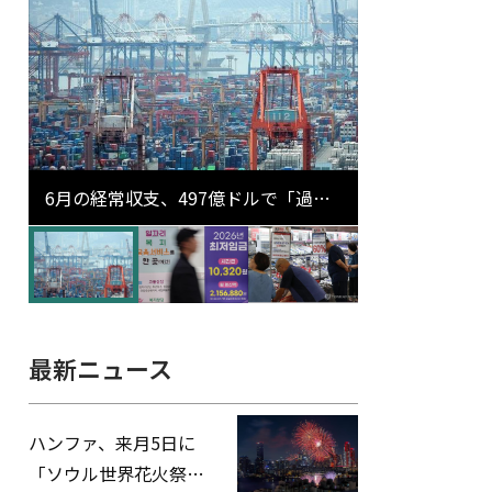
6月の経常収支、497億ドルで「過去
最大」…輸出が初の1000億ドル突破
最新ニュース
ハンファ、来月5日に
「ソウル世界花火祭り