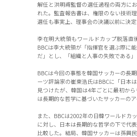
解任と洪明甫監督の選任過程の両方にお
れた。監査報告書は、権限のない技術理
選任も事実上、理事会の決議以前に決定
李在明大統領もワールドカップ脱落直
BBCは李大統領が「指揮官を選ぶ際に
だ」とし、「組織と人事の失敗である」
BBCは今回の事態を韓国サッカーの長
ーツ評論家の崔東浩氏はBBCに「日本
見つけたが、韓国は4年ごとに最初から
は長期的な哲学に基づいたサッカーのア
また、BBCは2002年の日韓ワールド
に対し、日本は長期的な哲学の下で代表
比較した。結局、韓国サッカーは孫興民