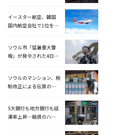
2026」開催…韓・米・
英の3カ国が参加
イースター航空、韓国
国内航空会社で1位を記
録…「上半期搭乗率
93%」
ソウル市「猛暑重大警
報」が発令された4日、
熱中症患者39人追加発
生
ソウルのマンション、税
制改正による伝貰の月
貰化加速を憂慮
5大銀行も地方銀行も延
滞率上昇…融資のハー
ドルはさらに高く