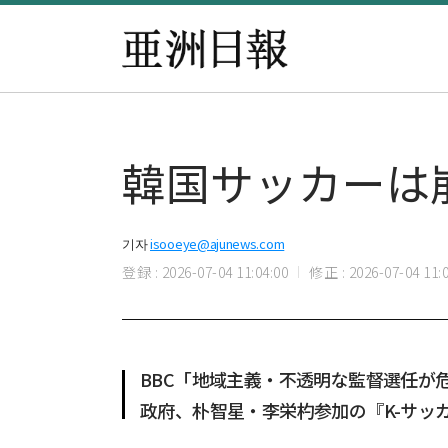
韓国サッカーは崩
기자
isooeye@ajunews.com
登録 : 2026-07-04 11:04:00
修正 : 2026-07-04 11:0
BBC「地域主義・不透明な監督選任が
政府、朴智星・李栄杓参加の『K-サッ