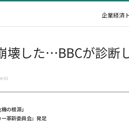
企業
経済
壊した…BBCが診断し
4:00
危機の根源」
カー革新委員会』発足