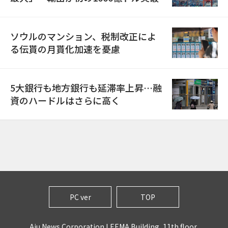
ソウルのマンション、税制改正によ
る伝貰の月貰化加速を憂慮
5大銀行も地方銀行も延滞率上昇…融
資のハードルはさらに高く
PC ver
TOP
Aju News Corporation LEEMA Building, 11th floor,