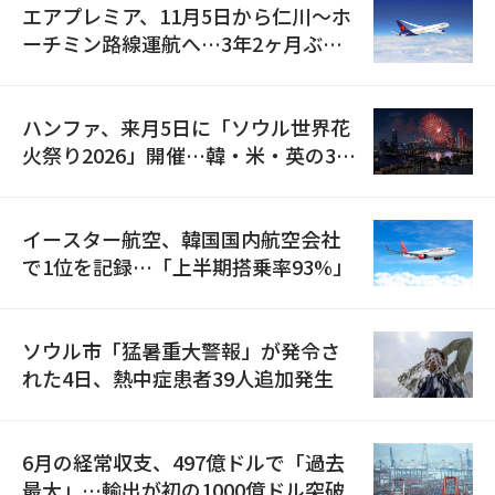
エアプレミア、11月5日から仁川〜ホ
ーチミン路線運航へ…3年2ヶ月ぶり
の再開
ハンファ、来月5日に「ソウル世界花
火祭り2026」開催…韓・米・英の3カ
国が参加
イースター航空、韓国国内航空会社
で1位を記録…「上半期搭乗率93%」
ソウル市「猛暑重大警報」が発令さ
れた4日、熱中症患者39人追加発生
6月の経常収支、497億ドルで「過去
最大」…輸出が初の1000億ドル突破