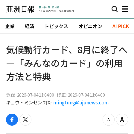
企業
経済
トピックス
オピニオン
AI PICK
気候動行カード、8月に終了へ
—「みんなのカード」の利用
方法と特典
登録 : 2026-07-04 11:04:00
修正 : 2026-07-04 11:04:00
キョウ・ミンセン 기자
mingtung@ajunews.com
f
t
z
Z
a
w
o
o
c
i
o
o