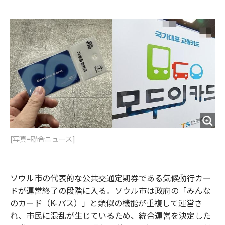
e
t
m
m
b
t
o
i
o
e
u
n
o
r
t
k
[写真=聯合ニュース]
ソウル市の代表的な公共交通定期券である気候動行カー
ドが運営終了の段階に入る。ソウル市は政府の「みんな
のカード（K-パス）」と類似の機能が重複して運営さ
れ、市民に混乱が生じているため、統合運営を決定した