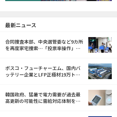
最新ニュース
合同捜査本部、中央選管委など9カ所
を再度家宅捜索…「投票率操作」の
資料を確保
ポスコ・フューチャーエム、国内バ
ッテリー企業とLFP正極材19万トン
の供給契約を締結
韓国政府、猛暑で電力需要が過去最
高更新の可能性に需給対応体制を点
検