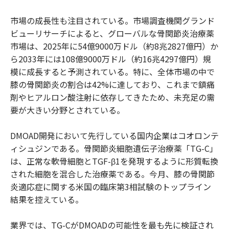
市場の成長性も注目されている。市場調査機関グランド
ビューリサーチによると、グローバルな骨関節炎治療薬
市場は、2025年に54億9000万ドル（約8兆2827億円）か
ら2033年には108億9000万ドル（約16兆4297億円）規
模に成長すると予測されている。特に、全体市場の中で
膝の骨関節炎の割合は42%に達しており、これまで鎮痛
剤やヒアルロン酸注射に依存してきたため、未充足の需
要が大きい分野とされている。
DMOAD開発において先行している国内企業はコオロンテ
ィシュジンである。骨関節炎細胞遺伝子治療薬「TG-C」
は、正常な軟骨細胞とTGF-β1を発現するように形質転換
された細胞を混合した治療薬である。今月、膝の骨関節
炎適応症に関する米国の臨床第3相試験のトップライン
結果を控えている。
業界では、TG-CがDMOADの可能性を最も先に検証され