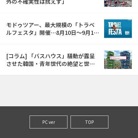
外の不確実性は拭えず」
モドゥツアー、最大規模の「トラベ
ルフェスタ」開催…8月10日～9月11
日
[コラム] 「バスハウス」騒動が露呈
させた韓国・青年世代の絶望と世代
間格差
PC ver
TOP