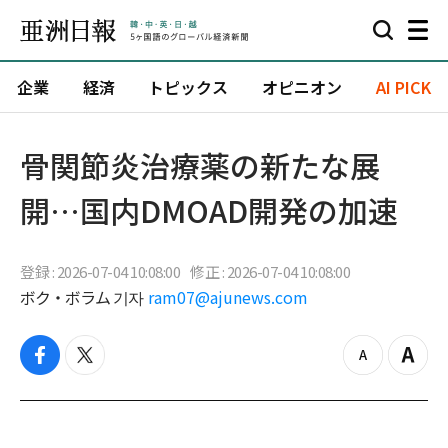
企業
経済
トピックス
オピニオン
AI PICK
骨関節炎治療薬の新たな展
開…国内DMOAD開発の加速
登録 : 2026-07-04 10:08:00
修正 : 2026-07-04 10:08:00
ボク・ボラム 기자
ram07@ajunews.com
f
t
z
Z
a
w
o
o
c
i
o
o
e
t
m
m
b
t
o
i