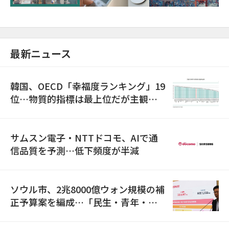
最新ニュース
韓国、OECD「幸福度ランキング」19
位…物質的指標は最上位だが主観的
満足度は最下位
サムスン電子・NTTドコモ、AIで通
信品質を予測…低下頻度が半減
ソウル市、2兆8000億ウォン規模の補
正予算案を編成…「民生・青年・安
全」に8100億ウォンを集中投資