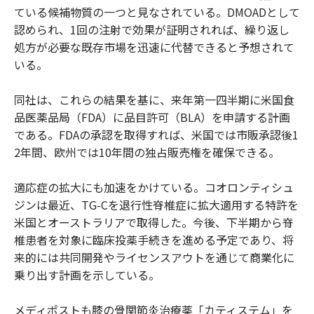
ている候補物質の一つと見なされている。DMOADとして
認められ、1回の注射で効果が証明されれば、繰り返し
処方が必要な既存市場を迅速に代替できると予想されて
いる。
同社は、これらの結果を基に、来年第一四半期に米国食
品医薬品局（FDA）に品目許可（BLA）を申請する計画
である。FDAの承認を取得すれば、米国では市販承認後1
2年間、欧州では10年間の独占販売権を確保できる。
適応症の拡大にも加速をかけている。コオロンティシュ
ジンは最近、TG-Cを退行性脊椎症に拡大適用する特許を
米国とオーストラリアで取得した。今後、下半期から脊
椎患者を対象に臨床投薬手続きを進める予定であり、将
来的には共同開発やライセンスアウトを通じて商業化に
乗り出す計画を示している。
メディポストも膝の骨関節炎治療薬「カティステム」を