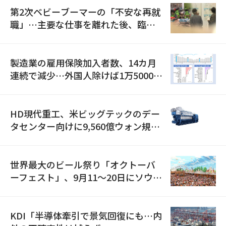
第2次ベビーブーマーの「不安な再就
職」…主要な仕事を離れた後、臨時
職が2倍近くに急増
製造業の雇用保険加入者数、14カ月
連続で減少…外国人除けば1万5000人
減
HD現代重工、米ビッグテックのデー
タセンター向けに9,560億ウォン規模
の発電設備を受注…「過去最大」
世界最大のビール祭り「オクトーバ
ーフェスト」、9月11〜20日にソウル
で開催
KDI「半導体牽引で景気回復にも…内