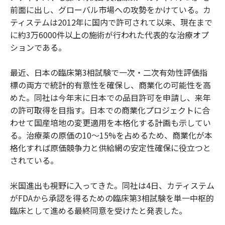
前面に出し、グローバル市場への攻勢をかけている。カ
ティステムは2012年に国内で許可されて以来、現在まで
に約3万6000件以上の施術が行われた代表的な治療オプ
ションである。
最近、日本の臨床第3相試験で一次・二次有効性評価指
標の両方で統計的有意性を確保し、商業化の可能性を高
めた。同社は今年末に日本での品目許可を申請し、来年
の許可取得を目指す。日本での商業化プロジェクトに合
わせて国産培地の変更適用を本格化する計画も示してい
る。治療薬の原価の10～15%を占めるため、商業化が本
格化すれば原価競争力と供給網の安定性確保に役立つと
されている。
米国進出も視野に入ってきた。同社は4日、カティステム
がFDAから承認を得るための臨床第3相試験を単一中枢的
臨床として進める最終同意を受けたと発表した。