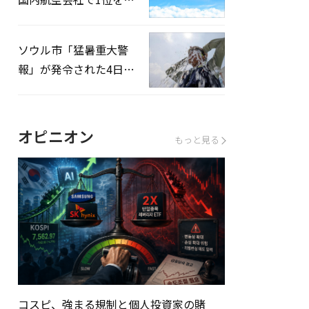
録…「上半期搭乗率
93%」
ソウル市「猛暑重大警
報」が発令された4日、
熱中症患者39人追加発
生
オピニオン
もっと見る
コスピ、強まる規制と個人投資家の賭