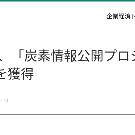
企業
経済
ト、「炭素情報公開プロ
を獲得
4:41