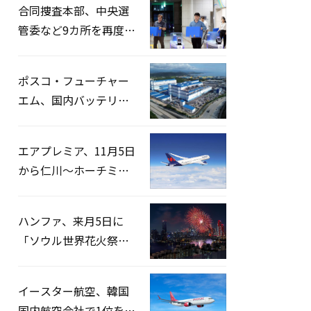
合同捜査本部、中央選
管委など9カ所を再度家
宅捜索…「投票率操
作」の資料を確保
ポスコ・フューチャー
エム、国内バッテリー
企業とLFP正極材19万ト
ンの供給契約を締結
エアプレミア、11月5日
から仁川〜ホーチミン
路線運航へ…3年2ヶ月
ぶりの再開
ハンファ、来月5日に
「ソウル世界花火祭り
2026」開催…韓・米・
英の3カ国が参加
イースター航空、韓国
国内航空会社で1位を記