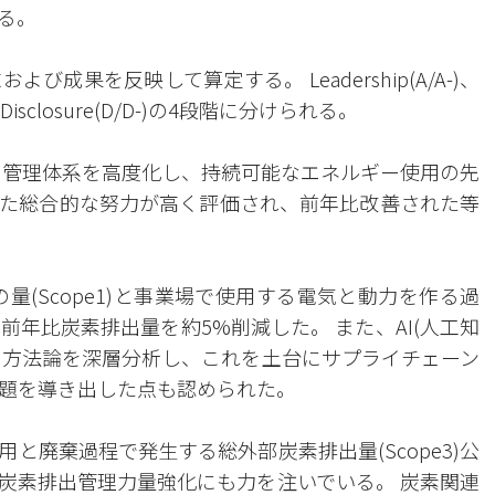
る。
成果を反映して算定する。 Leadership(A/A-)、
-)、Disclosure(D/D-)の4段階に分けられる。
出管理体系を高度化し、持続可能なエネルギー使用の先
た総合的な努力が高く評価され、前年比改善された等
量(Scope1)と事業場で使用する電気と動力を作る過
、前年比炭素排出量を約5%削減した。 また、AI(人工知
標と方法論を深層分析し、これを土台にサプライチェーン
題を導き出した点も認められた。
と廃棄過程で発生する総外部炭素排出量(Scope3)公
炭素排出管理力量強化にも力を注いでいる。 炭素関連