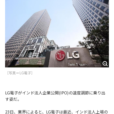
o
e
u
n
o
r
t
k
［写真＝LG電子］
LG電子がインド法人企業公開(IPO)の速度調節に乗り出
す姿だ。
23日、業界によると、LG電子は最近、インド法人上場の