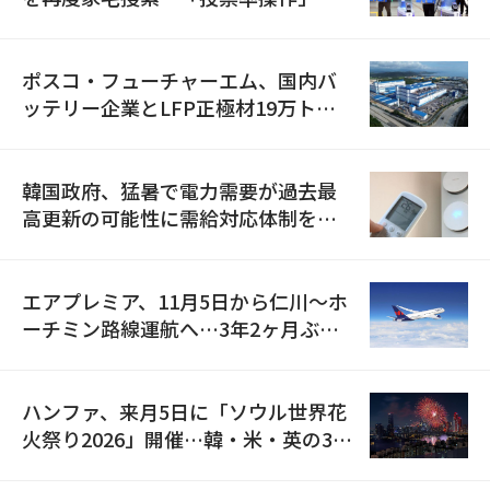
資料を確保
ポスコ・フューチャーエム、国内バ
ッテリー企業とLFP正極材19万トン
の供給契約を締結
韓国政府、猛暑で電力需要が過去最
高更新の可能性に需給対応体制を点
検
エアプレミア、11月5日から仁川〜ホ
ーチミン路線運航へ…3年2ヶ月ぶり
の再開
ハンファ、来月5日に「ソウル世界花
火祭り2026」開催…韓・米・英の3カ
国が参加