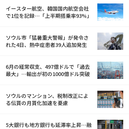
イースター航空、韓国国内航空会社
で1位を記録…「上半期搭乗率93%」
ソウル市「猛暑重大警報」が発令さ
れた4日、熱中症患者39人追加発生
6月の経常収支、497億ドルで「過去
最大」…輸出が初の1000億ドル突破
ソウルのマンション、税制改正によ
る伝貰の月貰化加速を憂慮
5大銀行も地方銀行も延滞率上昇…融