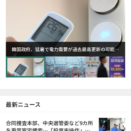
韓国政府、猛暑で電力需要が過去最高更新の可能性
に需給対応体制を点検
最新ニュース
合同捜査本部、中央選管委など9カ所
を再度家宅捜索…「投票率操作」の