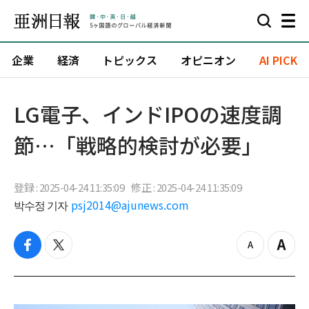
企業
経済
トピックス
オピニオン
AI PICK
LG電子、インドIPOの速度調
節…「戦略的検討が必要」
登録 : 2025-04-24 11:35:09
修正 : 2025-04-24 11:35:09
박수정 기자
psj2014@ajunews.com
f
t
z
Z
a
w
o
o
c
i
o
o
e
t
m
m
b
t
o
i