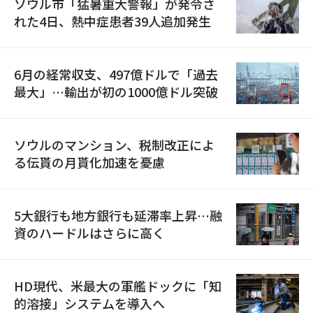
ソウル市「猛暑重大警報」が発令さ
れた4日、熱中症患者39人追加発生
6月の経常収支、497億ドルで「過去
最大」…輸出が初の1000億ドル突破
ソウルのマンション、税制改正によ
る伝貰の月貰化加速を憂慮
5大銀行も地方銀行も延滞率上昇…融
資のハードルはさらに高く
HD現代、米最大の軍艦ドックに「知
的溶接」システムを導入へ