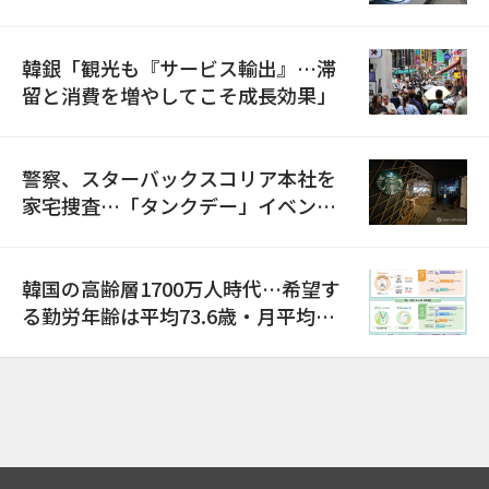
韓銀「観光も『サービス輸出』…滞
留と消費を増やしてこそ成長効果」
警察、スターバックスコリア本社を
家宅捜査…「タンクデー」イベント
巡り侮辱容疑
韓国の高齢層1700万人時代…希望す
る勤労年齢は平均73.6歳・月平均賃
金は300万ウォン以上