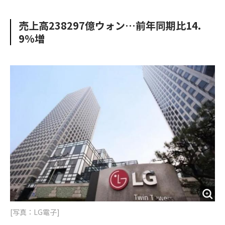
e
t
m
m
b
t
o
i
売上高238297億ウォン…前年同期比14.
o
e
u
n
9%増
o
r
t
k
[写真：LG電子]