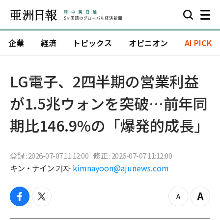
企業
経済
トピックス
オピニオン
AI PICK
LG電子、2四半期の営業利益
が1.5兆ウォンを突破…前年同
期比146.9%の「爆発的成長」
登録 : 2026-07-07 11:12:00
修正 : 2026-07-07 11:12:00
キン・ナイン 기자
kimnayoon@ajunews.com
f
t
z
Z
a
w
o
o
c
i
o
o