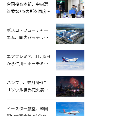
合同捜査本部、中央選
管委など9カ所を再度家
宅捜索…「投票率操
作」の資料を確保
ポスコ・フューチャー
エム、国内バッテリー
企業とLFP正極材19万ト
ンの供給契約を締結
エアプレミア、11月5日
から仁川〜ホーチミン
路線運航へ…3年2ヶ月
ぶりの再開
ハンファ、来月5日に
「ソウル世界花火祭り
2026」開催…韓・米・
英の3カ国が参加
イースター航空、韓国
国内航空会社で1位を記