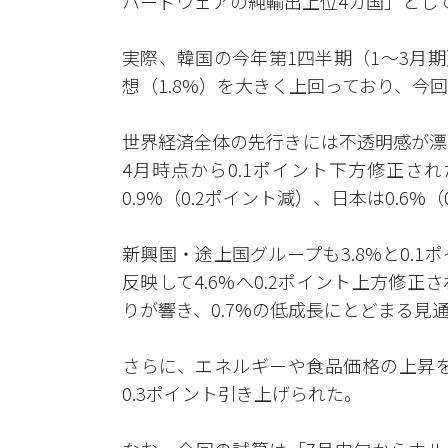
ハードウェアの純輸出上位4カ国」とし
実際、韓国の今年第1四半期（1〜3月期
想（1.8%）を大きく上回っており、今
世界経済全体の先行きには不透明感が漂
4月時点から0.1ポイント下方修正さ
0.9%（0.2ポイント減）、日本は0.6
新興国・途上国グループも3.8%と0.
反映して4.6%へ0.2ポイント上方修
りが響き、0.7%の低成長にとどまる見
さらに、エネルギーや食品価格の上昇を
0.3ポイント引き上げられた。