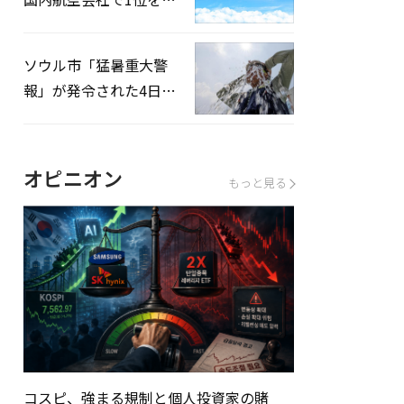
録…「上半期搭乗率
93%」
ソウル市「猛暑重大警
報」が発令された4日、
熱中症患者39人追加発
生
オピニオン
もっと見る
コスピ、強まる規制と個人投資家の賭