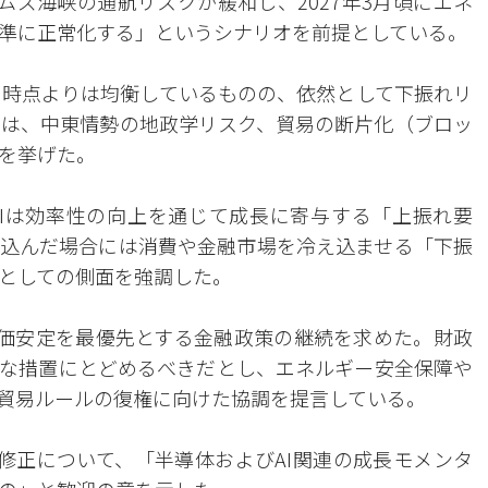
ムズ海峡の通航リスクが緩和し、2027年3月頃にエネ
準に正常化する」というシナリオを前提としている。
4月時点よりは均衡しているものの、依然として下振れリ
は、中東情勢の地政学リスク、貿易の断片化（ブロッ
を挙げた。
AIは効率性の向上を通じて成長に寄与する「上振れ要
込んだ場合には消費や金融市場を冷え込ませる「下振
としての側面を強調した。
物価安定を最優先とする金融政策の継続を求めた。財政
な措置にとどめるべきだとし、エネルギー安全保障や
際貿易ルールの復権に向けた協調を提言している。
方修正について、「半導体およびAI関連の成長モメンタ