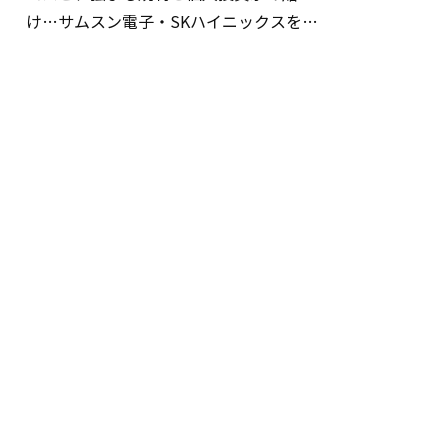
け…サムスン電子・SKハイニックスを巡
る明暗