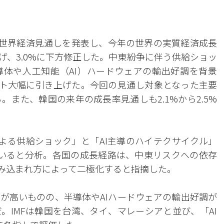
定の世界経済見通しを発表し、今年の世界の実質経済成長
下げ、3.0%に下方修正した。中東紛争に伴う供給ショッ
体や人工知能（AI）ハードウェアの輸出好調を背景
ポイント大幅に引き上げた。今回の見通し対象となった主要
。また、韓国の来年の成長率見通しも2.1%から2.5%
による供給ショック」と「AI主導のハイテクサイクル」
いると分析。各国の成長経路は、中東リスクへの依存
組み込まれ方によって二極化すると指摘した。
が高いものの、半導体やAIハードウェアの輸出好調が
。IMFは韓国を台湾、タイ、マレーシアと並び、「AI