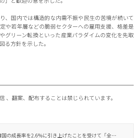
の」と歓迎の意を示した。
り、国内では構造的な内需不振や民生の苦境が続いて
定や若年層などの脆弱セクターへの雇用支援、格差是
Iやグリーン転換といった産業パラダイムの変化を先取
図る方針を示した。
信 、翻案、配布することは禁じられています。
· 李在明大統領、IMFが韓国の成長率を2.6%に引き上げたことを受けて「全ての成長のために努力する」と表明