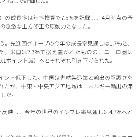
て名指しで評価した。
）の成長率は年率換算で7.5%を記録し、4月時点の予
回の急激な上方修正の原動力となった。
う。先進国グループの今年の成長率見通しは1.7%と、
れた。米国は2.3%で据え置かれたものの、ユーロ圏は
%（0.1ポイント減）へとそれぞれ引き下げられた。
1ポイント低下した。中国は先端製造業と輸出の堅調さを
正されたが、中東・中央アジア地域はエネルギー輸出の滞
通しだ。
反映し、今年の世界のインフレ率見通しは4.7%へと