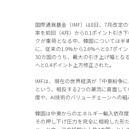
国際通貨基金（IMF）は8日、7月改
率を前回（4月）から0.1ポイント引き
クが重荷となる中、韓国については半導
に、従来の1.9%から2.6%へと0.7
30カ国のうち、最大の引き上げ幅となる
へと0.4ポイント上方修正された。
IMFは、現在の世界経済が「中東紛争
という、相反する2つの潮流に直面して
度や、AI技術のバリューチェーンへの
韓国は中東からのエネルギー輸入依存度
その押し下げ圧力を完全に相殺した形だ