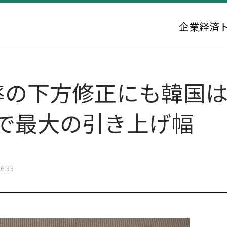
企業
経済
率の下方修正にも韓国は
国で最大の引き上げ幅
6:33