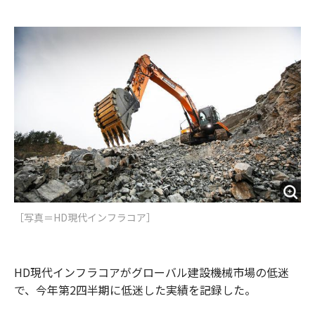
e
t
m
m
b
t
o
i
o
e
u
n
o
r
t
k
［写真＝HD現代インフラコア］
HD現代インフラコアがグローバル建設機械市場の低迷
で、今年第2四半期に低迷した実績を記録した。