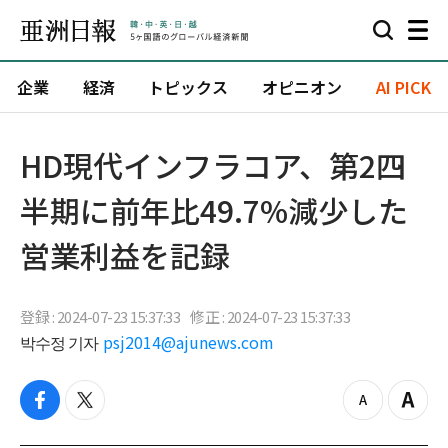
企業
経済
トピックス
オピニオン
AI PICK
HD現代インフラコア、第2四
半期に前年比49.7%減少した
営業利益を記録
登録 : 2024-07-23 15:37:33
修正 : 2024-07-23 15:37:33
박수정 기자
psj2014@ajunews.com
f
t
z
Z
a
w
o
o
c
i
o
o