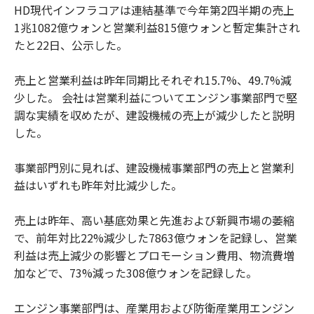
HD現代インフラコアは連結基準で今年第2四半期の売上
1兆1082億ウォンと営業利益815億ウォンと暫定集計され
たと22日、公示した。
売上と営業利益は昨年同期比それぞれ15.7%、49.7%減
少した。 会社は営業利益についてエンジン事業部門で堅
調な実績を収めたが、建設機械の売上が減少したと説明
した。
事業部門別に見れば、建設機械事業部門の売上と営業利
益はいずれも昨年対比減少した。
売上は昨年、高い基底効果と先進および新興市場の萎縮
で、前年対比22%減少した7863億ウォンを記録し、営業
利益は売上減少の影響とプロモーション費用、物流費増
加などで、73%減った308億ウォンを記録した。
エンジン事業部門は、産業用および防衛産業用エンジン