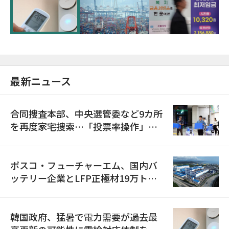
に需給対応体制を点検
最新ニュース
合同捜査本部、中央選管委など9カ所
を再度家宅捜索…「投票率操作」の
資料を確保
ポスコ・フューチャーエム、国内バ
ッテリー企業とLFP正極材19万トン
の供給契約を締結
韓国政府、猛暑で電力需要が過去最