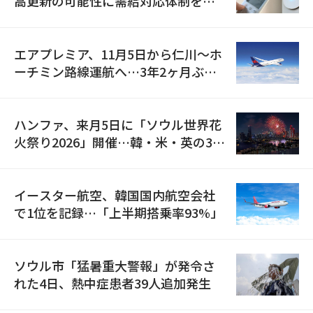
高更新の可能性に需給対応体制を点
検
エアプレミア、11月5日から仁川〜ホ
ーチミン路線運航へ…3年2ヶ月ぶり
の再開
ハンファ、来月5日に「ソウル世界花
火祭り2026」開催…韓・米・英の3カ
国が参加
イースター航空、韓国国内航空会社
で1位を記録…「上半期搭乗率93%」
ソウル市「猛暑重大警報」が発令さ
れた4日、熱中症患者39人追加発生