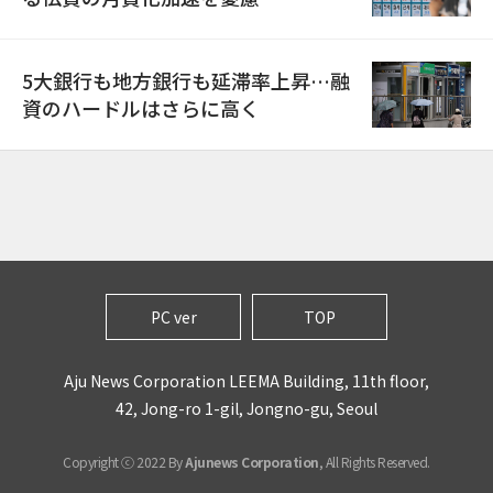
5大銀行も地方銀行も延滞率上昇…融
資のハードルはさらに高く
PC ver
TOP
Aju News Corporation LEEMA Building, 11th floor,
42, Jong-ro 1-gil, Jongno-gu, Seoul
Copyright ⓒ 2022 By
Ajunews Corporation
, All Rights Reserved.