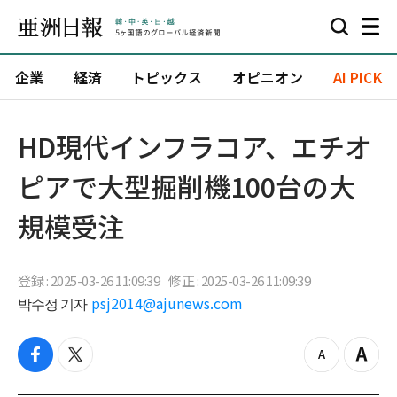
企業
経済
トピックス
オピニオン
AI PICK
HD現代インフラコア、エチオ
ピアで大型掘削機100台の大
規模受注
登録 : 2025-03-26 11:09:39
修正 : 2025-03-26 11:09:39
박수정 기자
psj2014@ajunews.com
f
t
z
Z
a
w
o
o
c
i
o
o