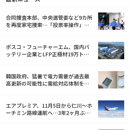
合同捜査本部、中央選管委など9カ所
を再度家宅捜索…「投票率操作」の
資料を確保
ポスコ・フューチャーエム、国内バ
ッテリー企業とLFP正極材19万トン
の供給契約を締結
韓国政府、猛暑で電力需要が過去最
高更新の可能性に需給対応体制を点
検
エアプレミア、11月5日から仁川〜ホ
ーチミン路線運航へ…3年2ヶ月ぶり
の再開