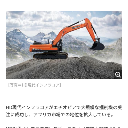
e
t
m
m
b
t
o
i
o
e
u
n
o
r
t
k
［写真＝HD現代インフラコア］
HD現代インフラコアがエチオピアで大規模な掘削機の受
注に成功し、アフリカ市場での地位を拡大している。