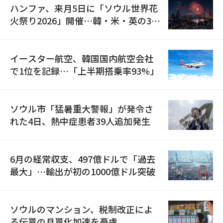
ハンファ、来月5日に「ソウル世界花
火祭り2026」開催…韓・米・英の3カ
国が参加
イースター航空、韓国国内航空会社
で1位を記録…「上半期搭乗率93%」
ソウル市「猛暑重大警報」が発令さ
れた4日、熱中症患者39人追加発生
6月の経常収支、497億ドルで「過去
最大」…輸出が初の1000億ドル突破
ソウルのマンション、税制改正によ
る伝貰の月貰化加速を憂慮